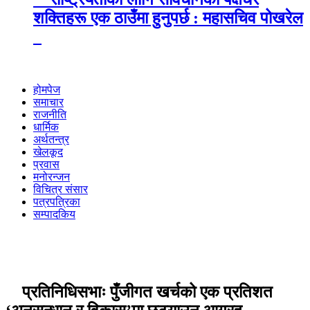
शक्तिहरू एक ठाउँमा हुनुपर्छ : महासचिव पोखरेल
होमपेज
समाचार
राजनीति
धार्मिक
अर्थतन्त्र
खेलकूद
प्रवास
मनोरन्जन
विचित्र संसार
पत्रपत्रिका
सम्पादकिय
प्रतिनिधिसभाः पुँजीगत खर्चको एक प्रतिशत