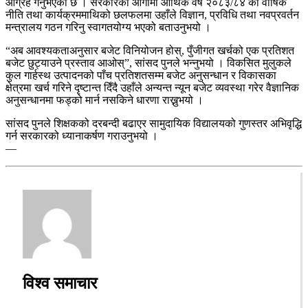
आग्रह गर्नुभएको छ । सरकारको आगामी आर्थिक वर्ष २०८३/८४ को वार्षिक
नीति तथा कार्यक्रममाथिको छलफलमा उहाँले विज्ञान, प्रविधि तथा नवप्रवर्तन
मन्त्रालय गठन गरिनु स्वागतयोग्य भएको बताउनुभयो ।
“अब आवश्यकताअनुसार बजेट विनियोजन होस्, पुँजीगत खर्चको एक प्रतिशत
बजेट छुट्याउने प्रस्ताव आओस्”, सांसद पुनले भन्नुभयो । विकसित मुलुकले
कुल गार्हस्थ उत्पादनको पाँच प्रतिशतसम्म बजेट अनुसन्धान र विकासका
क्षेत्रमा खर्च गरिने दृष्टान्त दिँदै उहाँले अन्यन्त न्यून बजेट व्यवस्था गरेर वैज्ञानिक
अनुसन्धानमा फड्को मार्न नसकिने धारणा राख्नुभयो ।
सांसद पुनले शिक्षकको दरबन्दी बढाएर सामुदायिक विद्यालयको गुणस्तर अभिवृद्धि
गर्न सरकारको ध्यानाकर्षण गराउनुभयो ।
—
विश्व समाचार