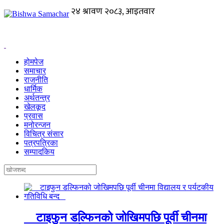
होमपेज
समाचार
राजनीति
धार्मिक
अर्थतन्त्र
खेलकूद
प्रवास
मनोरन्जन
विचित्र संसार
पत्रपत्रिका
सम्पादकिय
टाइफुन डल्फिनको जोखिमपछि पूर्वी चीनमा