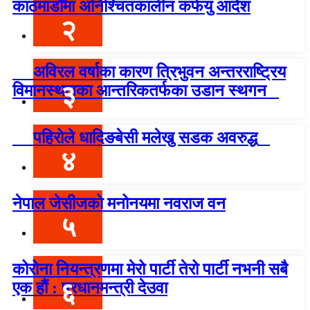
काठमाडौँमा अनिश्चितकालीन कर्फयु आदेश
२
अविरल वर्षाका कारण त्रिभुवन अन्तरराष्ट्रिय
३
विमानस्थलका आन्तरिकतर्फका उडान स्थगन
पहिरोले धादिङबेसी मलेखु सडक अवरुद्ध
४
नेपाल जेसीजको मनोनयमा नवराज वन
५
कोरोना नियन्त्रणमा मेरो पार्टी तेरो पार्टी नभनी सबै
६
एक हौं : प्रधानमन्त्री देउवा