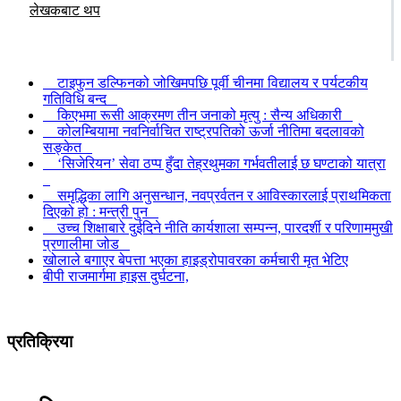
लेखकबाट थप
टाइफुन डल्फिनको जोखिमपछि पूर्वी चीनमा विद्यालय र पर्यटकीय
गतिविधि बन्द
किएभमा रूसी आक्रमण तीन जनाको मृत्यु : सैन्य अधिकारी
कोलम्बियामा नवनिर्वाचित राष्ट्रपतिको ऊर्जा नीतिमा बदलावको
सङ्केत
‘सिजेरियन’ सेवा ठप्प हुँदा तेह्रथुमका गर्भवतीलाई छ घण्टाको यात्रा
समृद्धिका लागि अनुसन्धान, नवप्रर्वतन र आविस्कारलाई प्राथमिकता
दिएको हो : मन्त्री पुन
उच्च शिक्षाबारे दुईदिने नीति कार्यशाला सम्पन्न, पारदर्शी र परिणाममुखी
प्रणालीमा जोड
खोलाले बगाएर बेपत्ता भएका हाइड्रोपावरका कर्मचारी मृत भेटिए
बीपी राजमार्गमा हाइस दुर्घटना,
प्रतिक्रिया