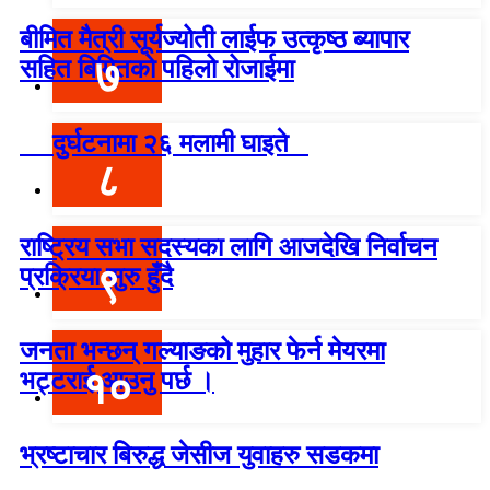
बीमित मैत्री सूर्यज्योती लाईफ उत्कृष्ठ ब्यापार
७
सहित बिमितको पहिलो रोजाईमा
दुर्घटनामा २६ मलामी घाइते
८
राष्ट्रिय सभा सदस्यका लागि आजदेखि निर्वाचन
९
प्रक्रिया सुरु हुँदै
जनता भन्छन् गल्याङको मुहार फेर्न मेयरमा
१०
भट्टराई आउनु पर्छ ।
भ्रष्टाचार बिरुद्ध जेसीज युवाहरु सडकमा