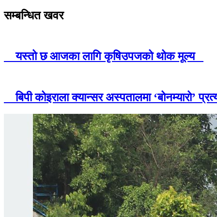
सम्बन्धित खवर
यस्तो छ आजका लागि कृषिउपजको थोक मूल्य
बिपी कोइराला क्यान्सर अस्पतालमा ‘बोनम्यारो’ प्र