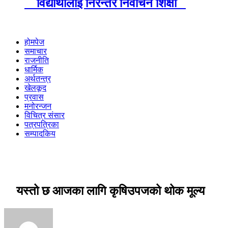
विद्यार्थीलाई निरन्तर निर्वाचन शिक्षा
होमपेज
समाचार
राजनीति
धार्मिक
अर्थतन्त्र
खेलकूद
प्रवास
मनोरन्जन
विचित्र संसार
पत्रपत्रिका
सम्पादकिय
यस्तो छ आजका लागि कृषिउपजको थोक मूल्य