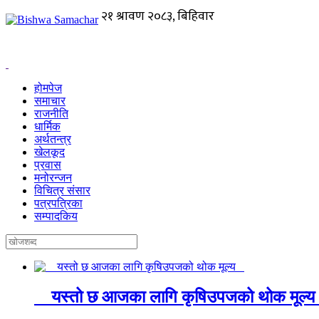
होमपेज
समाचार
राजनीति
धार्मिक
अर्थतन्त्र
खेलकूद
प्रवास
मनोरन्जन
विचित्र संसार
पत्रपत्रिका
सम्पादकिय
यस्तो छ आजका लागि कृषिउपजको थोक मूल