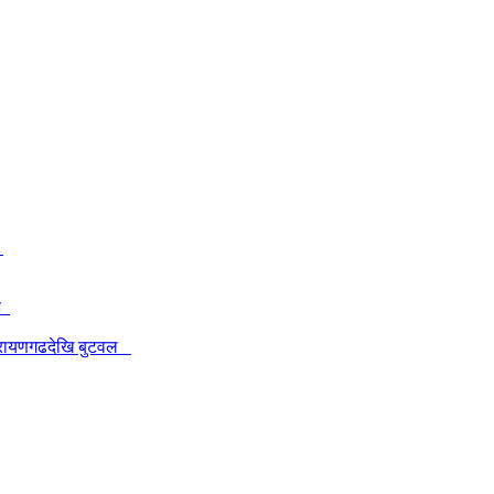
ी
रह
नारायणगढदेखि बुटवल