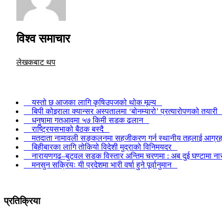
विश्व समाचार
लेखकबाट थप
यस्तो छ आजका लागि कृषिउपजको थोक मूल्य
बिपी कोइराला क्यान्सर अस्पतालमा ‘बोनम्यारो’ प्रत्यारोपणको तयार
धनुषामा गतआवमा ५७ किमी सडक ढलान
राष्ट्रियसभाको बैठक बस्दै
मतदाता नामावली सङ्कलनमा सहजीकरण गर्न स्थानीय तहलाई आग्
बिहीबारका लागि तोकियो विदेशी मुद्राको विनिमयदर
नारायणगढ–बुटवल सडक विस्तार अन्तिम चरणमा : अब दुई घण्टामा 
मनसुन सक्रियः यी प्रदेशमा भारी वर्षा हुने पूर्वानुमान
प्रतिक्रिया