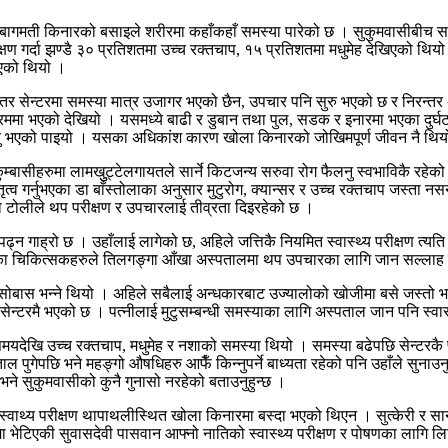
भएको छ, बागमती किनारको बसाइले शरीरमा कहाँकहाँ समस्या पारेको छ । सुकुमवास
 गर्दा झण्डै ३० प्रतिशतमा उच्च रक्तचाप, १५ प्रतिशतमा मधुमेह देखिएको थियो । 
िएको थियो ।
ढ्यो तर सेन्टरमा समस्या मात्र उजागर भएको छैन, उपचार पनि सुरु भएको छ र निरन्
मा भएको देखियो । यसमध्ये बाढी र डुबान तथा पुल, सडक र इनारमा भएका दुर्घट
ृत्यु भएको पाइयो । यसका अधिकांश कारण खोला किनारको जोखिमपूर्ण जीवन नै थि
ुकुम्बासीहरुमा लामखुुट्टेलगायतले सार्ने किटजन्य सरुवा रोग फैलनु स्वभाविकै रह
तृत्व गर्नुभएका डा बाँस्तोलाका अनुसार मुटुरोग, क्यान्सर र उच्च रक्तचाप जस्ता
ोलीले थप परीक्षण र उपचारलाई तीव्रता दिइरहेको छ ।
 पढ्न गाह्रो छ । उहाँलाई लागेको छ, अहिले जत्तिकै नियमित स्वास्थ्य परीक्षण त्य
ाँका चिकित्सकहरुले तिलगङ्गा आँखा अस्पतालमा थप उपचारका लागि जान सल्लाह दिए
स भन्ने थियो । अहिले सबैलाई अन्धकारबाट उज्यालोको खोजीमा बसे जस्तो भएको छ
डिङ सेन्टरमै भएको छ । पत्नीलाई मुटुसम्बन्धी समस्याका लागि अस्पताल जान पनि स्वा
समयदेखि उच्च रक्तचाप, मधुमेह र नशाको समस्या थियो । समस्या बढेपछि सेन्टरक
्पताल पुगेपछि भने महङ्गो औषधिहरु आफैँ किन्नुपर्ने बाध्यता रहेको पनि उहाँले सुन
भने सुकुमवासीको कुनै गुनासो नरहेको बताउनुहुन्छ ।
स्वाथ्य परीक्षण थापाथलीस्थित खोला किनारमा बस्दा भएको थिएन । सुत्केरी र साना ब
ा भेटिएकी सुवासदेवी पासवान आफ्नो नातिको स्वास्थ्य परीक्षण र पोषणका लागि ल