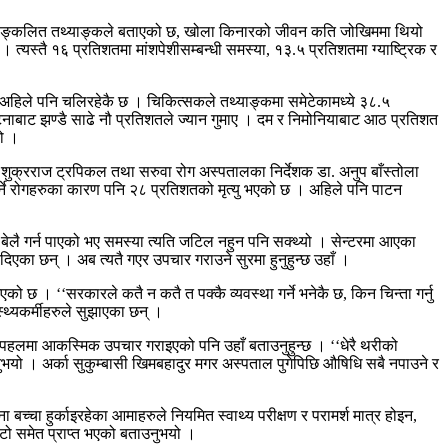
ीबीच सङ्कलित तथ्याङ्कले बताएको छ, खोला किनारको जीवन कति जोखिममा थियो
त्यस्तै १६ प्रतिशतमा मांशपेशीसम्बन्धी समस्या, १३.५ प्रतिशतमा ग्याष्ट्रिक र
तर अहिले पनि चलिरहेकै छ । चिकित्सकले तथ्याङ्कमा समेटेकामध्ये ३८.५
नाबाट झण्डै साढे नौ प्रतिशतले ज्यान गुमाए । दम र निमोनियाबाट आठ प्रतिशत
यो ।
ेको शुक्रराज ट्रपिकल तथा सरुवा रोग अस्पतालका निर्देशक डा. अनुप बाँस्तोला
 नसर्ने रोगहरुका कारण पनि २८ प्रतिशतको मृत्यु भएको छ । अहिले पनि पाटन
ति बेलै गर्न पाएको भए समस्या त्यति जटिल नहुन पनि सक्थ्यो । सेन्टरमा आएका
का छन् । अब त्यतै गएर उपचार गराउने सुरमा हुनुहुन्छ उहाँ ।
 । ‘‘सरकारले कतै न कतै त पक्कै व्यवस्था गर्ने भनेकै छ, किन चिन्ता गर्नु
स्थ्यकर्मीहरुले सुझाएका छन् ।
ै पहलमा आकस्मिक उपचार गराइएको पनि उहाँ बताउनुहुन्छ । ‘‘धेरै थरीको
ाउनुभयो । अर्का सुकुम्बासी खिमबहादुर मगर अस्पताल पुगेपिछि औषिधि सबै नपाउने र
च्चा हुर्काइरहेका आमाहरुले नियमित स्वाथ्य परीक्षण र परामर्श मात्र होइन,
िटो समेत प्राप्त भएको बताउनुभयो ।