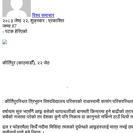
विश्व समाचार
२०८३ जेष्ठ २२, शुक्रबार : प्रकाशित
जम्मा
87
- पटक हेरिएको
कीर्तिपुर (काठमाडौंँ), २२ जेठ
: कीर्तिपुरस्थित त्रिभुवन विश्वविद्यालय परिसरको राधास्वामी सत्संग परिसरस
वर्षायाम सुरु भएसँगै आफू बसेको थापाथलीको बागमती किनारमा हुने बाढीको त्रा
सबैको नजरमा परेको तर देशका कुनै पनि निकाय वा कानुनले नचिन्ने ठाउँ थियो 
ढल र फोहरमैला सिधैँ नदीमा मिसिंदा त्यसको दुर्घन्धले आफूहरुलाई मात्र नभई उ
कसैलाई पत्तो हुने थिएन ।