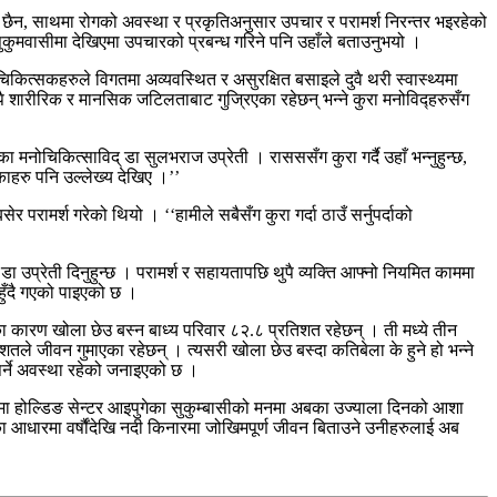
ो छैन, साथमा रोगको अवस्था र प्रकृतिअनुसार उपचार र परामर्श निरन्तर भइरहेको
कुमवासीमा देखिएमा उपचारको प्रबन्ध गरिने पनि उहाँले बताउनुभयो ।
कित्सकहरुले विगतमा अव्यवस्थित र असुरक्षित बसाइले दुवै थरी स्वास्थ्यमा
पै शारीरिक र मानसिक जटिलताबाट गुज्रिएका रहेछन् भन्ने कुरा मनोविद्हरुसँग
नोचिकित्साविद् डा सुलभराज उप्रेती । रासससँग कुरा गर्दै उहाँ भन्नुहुन्छ,
हरु पनि उल्लेख्य देखिए ।’’
 परामर्श गरेको थियो । ‘‘हामीले सबैसँग कुरा गर्दा ठाउँ सर्नुपर्दाको
ेती दिनुहुन्छ । परामर्श र सहायतापछि थुपै व्यक्ति आफ्नो नियमित काममा
ुँदै गएको पाइएको छ ।
कारण खोला छेउ बस्न बाध्य परिवार ८२.८ प्रतिशत रहेछन् । ती मध्ये तीन
ले जीवन गुमाएका रहेछन् । त्यसरी खोला छेउ बस्दा कतिबेला के हुने हो भन्ने
र्ने अवस्था रहेको जनाइएको छ ।
ा होल्डिङ सेन्टर आइपुगेका सुकुम्बासीको मनमा अबका उज्याला दिनको आशा
ा आधारमा वर्षौंदेखि नदी किनारमा जोखिमपूर्ण जीवन बिताउने उनीहरुलाई अब