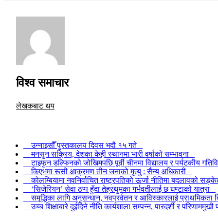
विश्व समाचार
लेखकबाट थप
उन्नाइसौँ पुस्तकालय दिवस भदौ १५ गते
मनसुन सक्रिय, देशका केही स्थानमा भारी वर्षाको सम्भावना
टाइफुन डल्फिनको जोखिमपछि पूर्वी चीनमा विद्यालय र पर्यटकीय गतिव
किएभमा रूसी आक्रमण तीन जनाको मृत्यु : सैन्य अधिकारी
कोलम्बियामा नवनिर्वाचित राष्ट्रपतिको ऊर्जा नीतिमा बदलावको सङ्
‘सिजेरियन’ सेवा ठप्प हुँदा तेह्रथुमका गर्भवतीलाई छ घण्टाको यात्रा
समृद्धिका लागि अनुसन्धान, नवप्रर्वतन र आविस्कारलाई प्राथमिकता दि
उच्च शिक्षाबारे दुईदिने नीति कार्यशाला सम्पन्न, पारदर्शी र परिणाममु