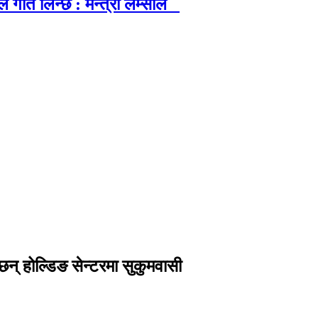
गति लिन्छ : मन्त्री लम्साल
न् होल्डिङ सेन्टरमा सुकुमवासी