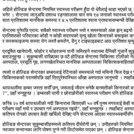
अहिले होल्डिङ सेन्टरमा नियमित स्वास्थ्य परीक्षण हुँदा पो धेरैलाई थाहा 
भनेर । सेन्टरमा जानुअघि दशरथ रङ्गशालामा चार सय ९७ जनाको स्वास्थ्य परीक्षण
सात प्रतिशतमा मानसिक समस्या र ४.५ प्रतिशतमा श्वास प्रश्वाससम्बन्धी देख
सेन्टरमा पुगेपछि प्रायः सबैको स्वास्थ्य परीक्षण भयो र समस्याको अंक झन् ब
प्रतिशतको परिवारका कोही न कोही सदस्यको मृत्यु खोला किनारको बसाइका क्रम
र सरसफाइजन्य सरुवा रोग जस्तै क्षयरोग, डेंगु र टाइफाइडबाट आठ प्रतिशत म
प्रदूषित खानेपानी, फोहोर र फोहरजन्य पानी जमिरहने स्थानमा दैनिकी गुजार्ने स
बताउनुहुन्छ । सुकुम्बासी राखिएका छ वटै होल्डिङ सेन्टरमा चिकित्सा टोलीको ने
अस्पताल, प्रसूति गृह, लगनखेलस्थित मानसिक अस्पतालका चिकित्सकसहितको ट
त्यसो त होल्डिङ सेन्टरका डम्बरलाई रेटिनाको समस्याले गर्दा मसिनो चिज देख्न र
चिकित्सकको परामर्शपछि उहाँ त्रिपुरेश्वस्थित आँखा अस्पताल जानुभयो । त्यह
थापाथलीमा डम्बर जस्ता सयौँ छन्, जसलाई जीवन भनेकै बागमतीको किनारको बसोबा
?’’, उहाँ भन्नुहुन्छ । डम्बरकी पत्नी र छोराछोरीको स्वास्थ्य परीक्षण पनि होल्
करिब २० वर्ष थापाथलीको नदी किनारामा बिताएकी ५० वर्षे पुनम मगरलाई केही 
परीक्षण यहाँ भयो र उपचार गर्न अस्पताल गइयो”, उहाँ भन्नुहुन्छ । त्यहाँबाट अस
कतिपय रोगको उपचार केही खर्चिलो देखिए पनि सेन्टरमा आएका स्वास्थ्यकर्मीसँग 
होल्डिङ सेन्टरका सुकुम्बासीहरुमध्ये कतिपय दीर्घरोगी छन् । उनीहरुको नियमित 
नवजात सन्तानका लागि पोषण पुग्ने गरी लिटोसमेत पाएका छन् । होल्डिङ सेन्टरम