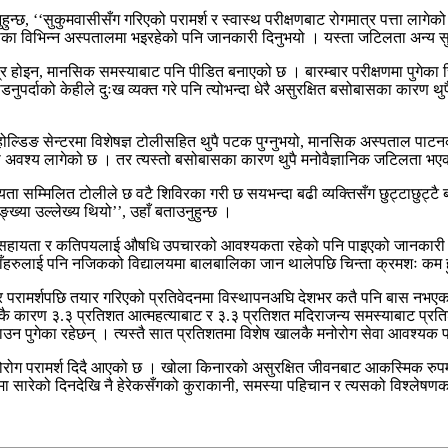
्छ, ‘‘सुकुमवासीसँग गरिएको परामर्श र स्वास्थ परीक्षणबाट रोगमात्र पत्ता लागेक
ीका विभिन्न अस्पतालमा भइरहेको पनि जानकारी दिनुभयो । यस्ता जटिलता अन्य सु
र होइन, मानसिक समस्याबाट पनि पीडित बनाएको छ । बारम्बार परीक्षणमा पुगेका चि
र्दाको केहीले दुःख व्यक्त गरे पनि त्योभन्दा धेरै असुरक्षित बसोबासका कारण थु
डिङ सेन्टरमा विशेषज्ञ टोलीसहित थुपै पटक पुग्नुभयो, मानसिक अस्पताल पाटनका म
 अवश्य लागेको छ । तर त्यस्तो बसोबासका कारण थुपै मनोवैज्ञानिक जटिलता भएका
ा सम्मिलित टोलीले छ वटै शिविरका गरी छ सयभन्दा बढी व्यक्तिसँग छुट्टाछुट्टै बसेर
ङ्ख्या उल्लेख्य थियो’’, उहाँ बताउनुहुन्छ ।
ायता र कतिपयलाई औषधि उपचारको आवश्यकता रहेको पनि पाइएको जानकारी डा उप्र
ाँहरुलाई पनि नजिकको विद्यालयमा बालबालिका जान थालेपछि चिन्ता क्रमशः कम ह
 परामर्शपछि तयार गरिएको प्रतिवेदनमा विस्थापनअघि देशभर कतै पनि बास नभएका 
कै कारण ३.३ प्रतिशत आत्महत्याबाट र ३.३ प्रतिशत मदिराजन्य समस्याबाट प्रतिशत
उन पुगेका रहेछन् । त्यस्तै सात प्रतिशतमा विशेष खालकै मनोरोग सेवा आवश्यक प
ोरोग परामर्श दिदै आएको छ । खोला किनारको असुरक्षित जीवनबाट आकस्मिक रुपम
ा सारेको दिनदेखि नै हेरेकसँगको कुराकानी, समस्या पहिचान र त्यसको विश्लेषणक