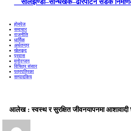
सालझण्डी–सन्धिखर्क–ढोरपाटन सडक निर्माणले 
होमपेज
समाचार
राजनीति
धार्मिक
अर्थतन्त्र
खेलकूद
प्रवास
मनोरन्जन
विचित्र संसार
पत्रपत्रिका
सम्पादकिय
आलेख : स्वस्थ र सुरक्षित जीवनयापनमा आशावादी छ