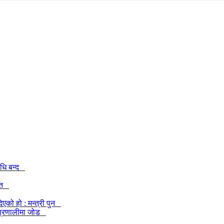
िधि बन्द
केत
एको हो : मन्त्री पुन
खी प्रणालीमा जोड