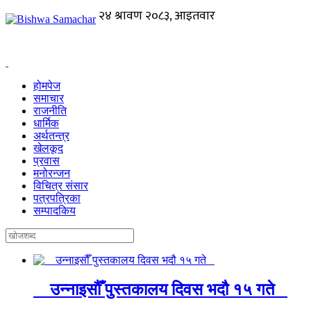
होमपेज
समाचार
राजनीति
धार्मिक
अर्थतन्त्र
खेलकूद
प्रवास
मनोरन्जन
विचित्र संसार
पत्रपत्रिका
सम्पादकिय
उन्नाइसौँ पुस्तकालय दिवस भदौ १५ गते