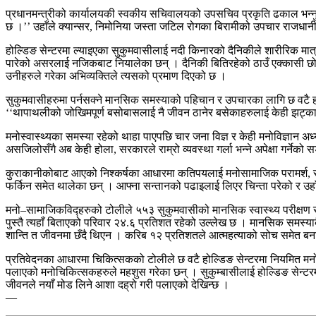
प्रधानमन्त्रीको कार्यालयकी स्वकीय सचिवालयको उपसचिव प्रकृति ढकाल भन्नुहुन
छ ।’’ उहाँले क्यान्सर, निमोनिया जस्ता जटिल रोगका बिरामीको उपचार राजधान
होल्डिङ सेन्टरमा ल्याइएका सुकुमवासीलाई नदी किनारको दैनिकीले शारीरिक मात्
पारेको असरलाई नजिकबाट नियालेका छन् । दैनिकी बितिरहेको ठाउँ एक्कासी छोडनुप
उनीहरुले गरेका अभिव्यक्तिले त्यसको प्रमाण दिएको छ ।
सुकुमवासीहरुमा पर्नसक्ने मानसिक समस्याको पहिचान र उपचारका लागि छ वटै होल्
‘‘थापाथलीको जोखिमपूर्ण बसोबासलाई नै जीवन ठानेर बसेकाहरुलाई केही झट्का
मनोस्वास्थ्यका समस्या रहेको थाहा पाएपछि चार जना विज्ञ र केही मनोविज्ञान अध्यत
असजिलोसँगै अब केही होला, सरकारले राम्रो व्यवस्था गर्ला भन्ने अपेक्षा गर्नेको स
कुराकानीकोबाट आएको निश्कर्षका आधारमा कतिपयलाई मनोसामाजिक परामर्श, सह
फर्किन समेत थालेका छन् । आफ्ना सन्तानको पढाइलाई लिएर चिन्ता परेको र उह
मनो–सामाजिकविद्हरुको टोलीले ५५३ सुकुमवासीको मानसिक स्वास्थ्य परीक्षण र
पुस्तै त्यहाँ बिताएको परिवार २४.६ प्रतिशत रहेको उल्लेख छ । मानसिक समस्या
शान्ति त जीवनमा छँदै थिएन । करिब १२ प्रतिशतले आत्महत्याको सोच समेत बना
प्रतिवेदनका आधारमा चिकित्सकको टोलीले छ वटै होल्डिङ सेन्टरमा नियमित मन
पलाएको मनोचिकित्सकहरुले महशुस गरेका छन् । सुकुम्बासीलाई होल्डिङ सेन्टरम
जीवनले नयाँ मोड लिने आशा दह्रो गरी पलाएको देखिन्छ ।
—