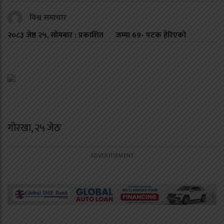
विश्व समाचार
२०८३ जेष्ठ २५, सोमबार : प्रकाशित
जम्मा
69
- पटक हेरिएको
गोरखा, २५ जेठः