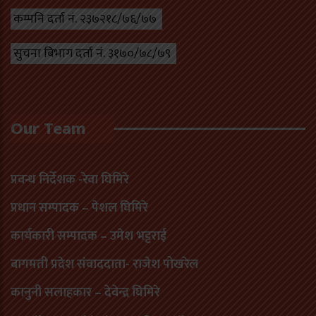
कम्पनि दर्ता नं. २३७२१८/७६/७७
सुचना बिभाग दर्ता नं. ३१७०/७८/७९
Our Team
प्रवन्ध निर्देशक -रेवा घिमिरे
प्रधान सम्पादक – पेशल घिमिरे
कार्यकारी सम्पादक – उमेश भट्टराई
बागमती प्रदेश संवाददाता- राजेश पोखरेल
कानुनी सलाहकार – देवेन्द्र घिमिरे