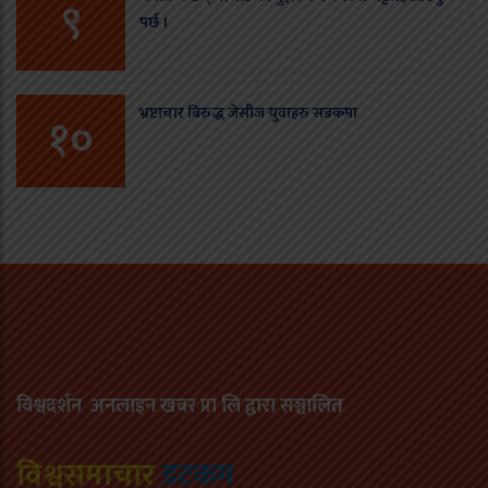
९
पर्छ ।
भ्रष्टाचार बिरुद्ध जेसीज युवाहरु सडकमा
१०
विश्वदर्शन अनलाइन खबर प्रा लि द्वारा सञ्चा
लित
विश्वसमाचार
डटकम