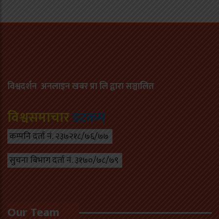
विश्वदर्शन अनलाइन खबर प्रा लि द्वारा सञ्चा
लित
विश्वसमाचार
डटकम
कम्पनि दर्ता नं. २३७२१८/७६/७७
सुचना बिभाग दर्ता नं. ३१७०/७८/७९
Our Team