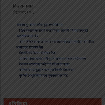
विश्व समाचार
लेखकबाट थप
काभ्रेको सुनकोशी नदीमा वृद्ध दम्पती बेपत्ता
शिक्षा मन्त्रालयको प्रगति सन्तोषजनक, आगामी वर्ष परिणाममुखी
कार्यसम्पादनमा जोड
नेपाल टेलिभिजनका उपकरण तथा सेवा खरिदबारे छानबिन गर्न गठित
समितिद्वारा प्रतिवेदन पेस
विद्यार्थीलाई निरन्तर निर्वाचन शिक्षा
आगामी सोमबारदेखि ‘हामी सुन्छौँ’ अभियान सञ्चालन गर्दै रास्वपा
बेलायत पठाइदिन्छु भन्दै ठगी गर्ने व्यक्ति पक्राउ
कोरियाली राजदूतद्वारा परराष्ट्र सचिवसँग बिदाइ भेट
कृषिको आधुनिकीकरणमा मुख्यमन्त्रीको जोड
प्रतिक्रिया