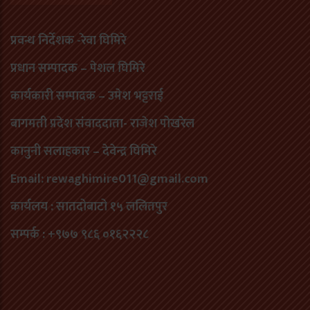
प्रवन्ध निर्देशक -रेवा घिमिरे
प्रधान सम्पादक – पेशल घिमिरे
कार्यकारी सम्पादक – उमेश भट्टराई
बागमती प्रदेश संवाददाता- राजेश पोखरेल
कानुनी सलाहकार – देवेन्द्र घिमिरे
Email: rewaghimire011@gmail.com
कार्यलय : सातदोबाटो १५ ललितपुर
सम्पर्क : +९७७ ९८६ ०१६२२२८