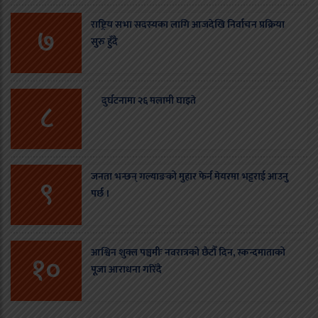
राष्ट्रिय सभा सदस्यका लागि आजदेखि निर्वाचन प्रक्रिया
७
सुरु हुँदै
दुर्घटनामा २६ मलामी घाइते
८
जनता भन्छन् गल्याङको मुहार फेर्न मेयरमा भट्टराई आउनु
९
पर्छ ।
आश्विन शुक्ल पञ्चमीः नवरात्रको छैटौँ दिन, स्कन्दमाताको
१०
पूजा आराधना गरिँदै