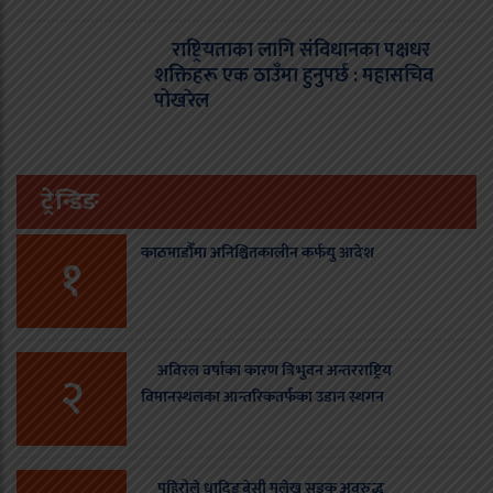
राष्ट्रियताका लागि संविधानका पक्षधर
शक्तिहरू एक ठाउँमा हुनुपर्छ : महासचिव
पोखरेल
ट्रेन्डिङ
काठमाडौँमा अनिश्चितकालीन कर्फयु आदेश
१
अविरल वर्षाका कारण त्रिभुवन अन्तरराष्ट्रिय
२
विमानस्थलका आन्तरिकतर्फका उडान स्थगन
पहिरोले धादिङबेसी मलेखु सडक अवरुद्ध