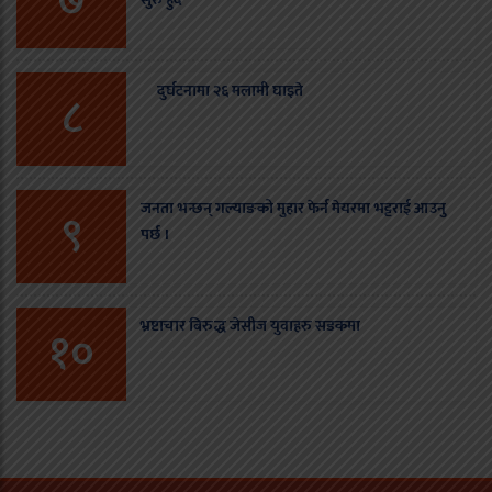
७
दुर्घटनामा २६ मलामी घाइते
८
जनता भन्छन् गल्याङको मुहार फेर्न मेयरमा भट्टराई आउनु
९
पर्छ ।
भ्रष्टाचार बिरुद्ध जेसीज युवाहरु सडकमा
१०