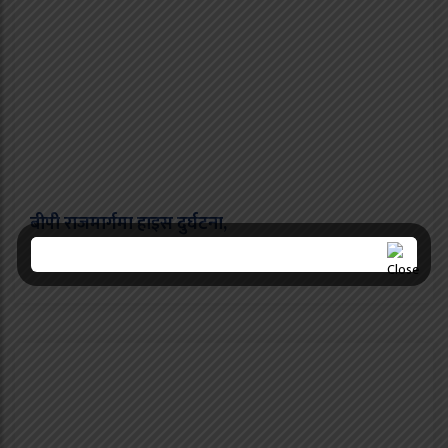
बीपी राजमार्गमा हाइस दुर्घटना,