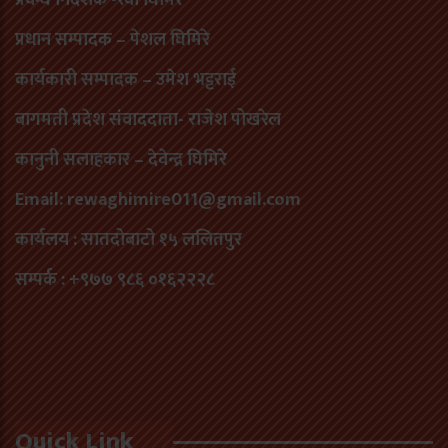
प्रवन्ध निर्देशक -रेवा घिमिरे
प्रधान सम्पादक – पेशल घिमिरे
कार्यकारी सम्पादक – उमेश भट्टराई
बागमती प्रदेश संवाददाता- राजेश पोखरेल
कानुनी सलाहकार – देवेन्द्र घिमिरे
Email: rewaghimire011@gmail.com
कार्यलय : सातदोबाटो १५ ललितपुर
सम्पर्क : +९७७ ९८६ ०१६२२२८
Quick Link