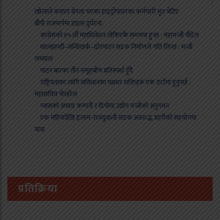
खोलाले बगाएर बेपत्ता भएका हाइड्रोपावरका कर्मचारी मृत भेटिए
बीपी राजमार्गमा हाइस दुर्घटना,
कांग्रेसको १५औँ महाधिवेशन तोकिएकै समयमा हुन्छ : महामन्त्री पौडेल
सालझण्डी–सन्धिखर्क–ढोरपाटन सडक निर्माणले गति लिन्छ : मन्त्री
लम्साल
पाटन बारका तीन समूहबीच प्रतिस्पर्धा हुँदै
राष्ट्रियताका लागि संविधानका पक्षधर शक्तिहरू एक ठाउँमा हुनुपर्छ :
महासचिव पोखरेल
ग्यासको अभावः कम्पनी र डिपोमा उद्योग मन्त्रीको अनुगमन
एक महिनादेखि इलाम-राजदुवाली सडक अवरुद्ध, प्रहरीको सहयोगमा
यात्रा
प्रतिक्रिया