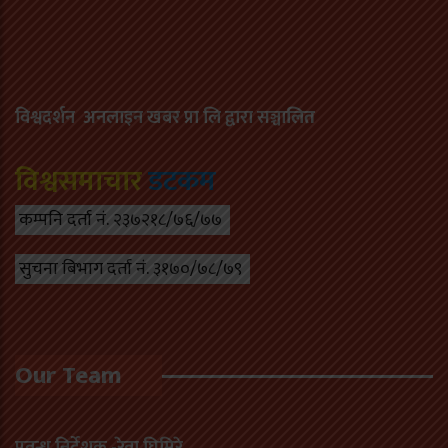
विश्वदर्शन अनलाइन खबर प्रा लि द्वारा सञ्चा
लित
विश्वसमाचार
डटकम
कम्पनि दर्ता नं. २३७२१८/७६/७७
सुचना बिभाग दर्ता नं. ३१७०/७८/७९
Our Team