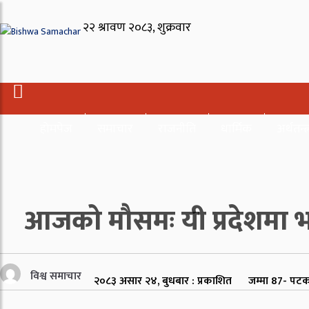
होमपेज
समाचार
राजनीति
धार्मिक
अर्थतन्त्
आजको मौसमः यी प्रदेशमा भा
विश्व समाचार
२०८३ असार २४, बुधबार : प्रकाशित
जम्मा
87
- पटक