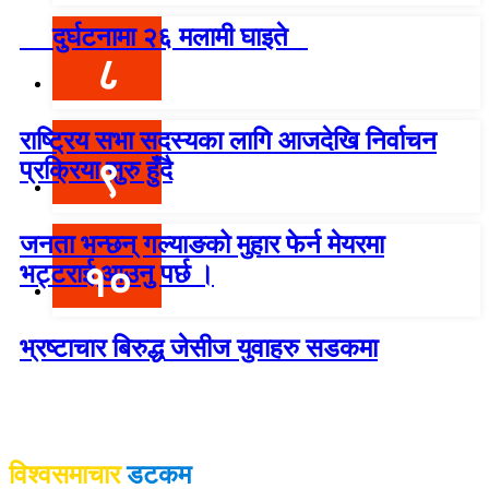
दुर्घटनामा २६ मलामी घाइते
८
राष्ट्रिय सभा सदस्यका लागि आजदेखि निर्वाचन
९
प्रक्रिया सुरु हुँदै
जनता भन्छन् गल्याङको मुहार फेर्न मेयरमा
१०
भट्टराई आउनु पर्छ ।
भ्रष्टाचार बिरुद्ध जेसीज युवाहरु सडकमा
विश्वदर्शन अनलाइन खबर प्रा लि द्वारा सञ्चा
लित
विश्वसमाचार
डटकम