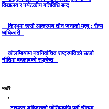
विद्यालय र पर्यटकीय गतिविधि बन्द
किएभमा रूसी आक्रमण तीन जनाको मृत्यु : सैन्य
अधिकारी
कोलम्बियामा नवनिर्वाचित राष्ट्रपतिको ऊर्जा
नीतिमा बदलावको सङ्केत
भर्खरै
टाइफुन डल्फिनको जोखिमपछि पूर्वी चीनमा