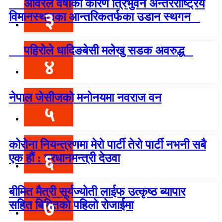
अविरल वर्षाका कारण त्रिभुवन अन्तरराष्ट्रिय
३
विमानस्थलका आन्तरिकतर्फका उडान स्थगन
पहिरोले धादिङबेसी मलेखु सडक अवरुद्ध
४
नेपाल जेसीजको मनोनयमा नवराज वन
५
कोरोना नियन्त्रणमा मेरो पार्टी तेरो पार्टी नभनी सबै
६
एक हौं : प्रधानमन्त्री देउवा
बीमित मैत्री सूर्यज्योती लाईफ उत्कृष्ठ ब्यापार
७
सहित बिमितको पहिलो रोजाईमा