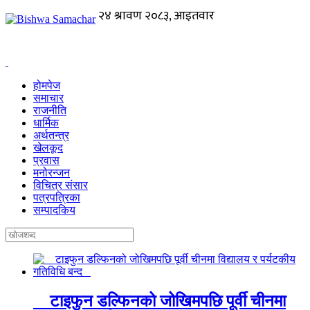
होमपेज
समाचार
राजनीति
धार्मिक
अर्थतन्त्र
खेलकूद
प्रवास
मनोरन्जन
विचित्र संसार
पत्रपत्रिका
सम्पादकिय
टाइफुन डल्फिनको जोखिमपछि पूर्वी चीनमा