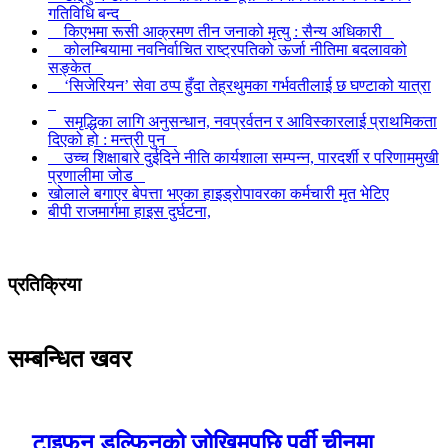
गतिविधि बन्द
किएभमा रूसी आक्रमण तीन जनाको मृत्यु : सैन्य अधिकारी
कोलम्बियामा नवनिर्वाचित राष्ट्रपतिको ऊर्जा नीतिमा बदलावको
सङ्केत
‘सिजेरियन’ सेवा ठप्प हुँदा तेह्रथुमका गर्भवतीलाई छ घण्टाको यात्रा
समृद्धिका लागि अनुसन्धान, नवप्रर्वतन र आविस्कारलाई प्राथमिकता
दिएको हो : मन्त्री पुन
उच्च शिक्षाबारे दुईदिने नीति कार्यशाला सम्पन्न, पारदर्शी र परिणाममुखी
प्रणालीमा जोड
खोलाले बगाएर बेपत्ता भएका हाइड्रोपावरका कर्मचारी मृत भेटिए
बीपी राजमार्गमा हाइस दुर्घटना,
प्रतिक्रिया
सम्बन्धित खवर
टाइफुन डल्फिनको जोखिमपछि पूर्वी चीनमा