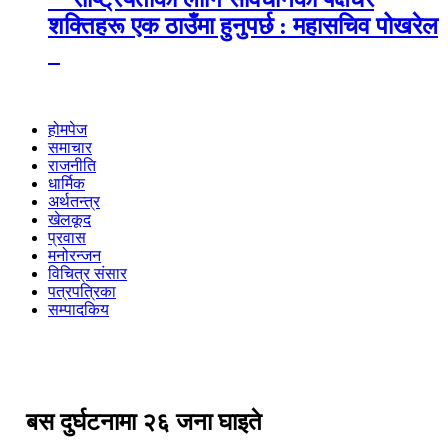
शक्तिहरू एक ठाउँमा हुनुपर्छ : महासचिव पोखरेल
होमपेज
समाचार
राजनीति
धार्मिक
अर्थतन्त्र
खेलकूद
प्रवास
मनोरन्जन
विचित्र संसार
पत्रपत्रिका
सम्पादकिय
बस दुर्घटनामा २६ जना घाइते