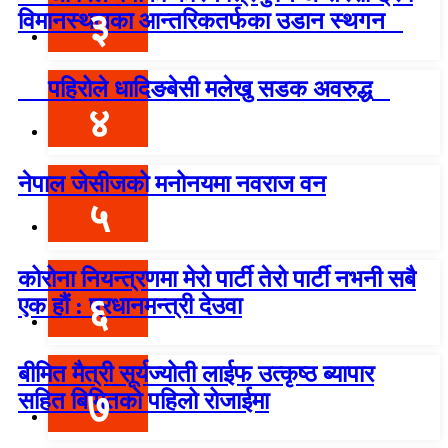
३
विमानस्थलका आन्तरिकतर्फका उडान स्थगन
पहिरोले धादिङबेसी मलेखु सडक अवरुद्ध
४
नेपाल जेसीजको मनोनयमा नवराज वन
५
कोरोना नियन्त्रणमा मेरो पार्टी तेरो पार्टी नभनी सबै
६
एक हौं : प्रधानमन्त्री देउवा
बीमित मैत्री सूर्यज्योती लाईफ उत्कृष्ठ ब्यापार
७
सहित बिमितको पहिलो रोजाईमा