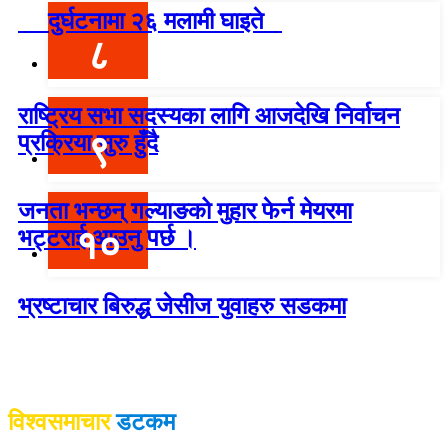
दुर्घटनामा २६ मलामी घाइते
८
राष्ट्रिय सभा सदस्यका लागि आजदेखि निर्वाचन
९
प्रक्रिया सुरु हुँदै
जनता भन्छन् गल्याङको मुहार फेर्न मेयरमा
१०
भट्टराई आउनु पर्छ ।
भ्रष्टाचार बिरुद्ध जेसीज युवाहरु सडकमा
विश्वदर्शन अनलाइन खबर प्रा लि द्वारा सञ्चा
लित
विश्वसमाचार
डटकम