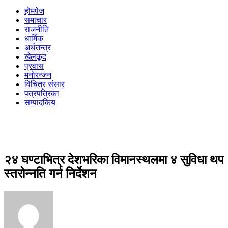
होमपेज
समाचार
राजनीति
धार्मिक
अर्थतन्त्र
खेलकूद
प्रवास
मनोरन्जन
विचित्र संसार
पत्रपत्रिका
सम्पादकिय
२४ घण्टाभित्र देशभरिका विमानस्थलमा ४ सुविधा थप
स्तरोन्नति गर्न निर्देशन