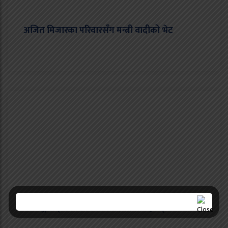
अजित मिजारका परिवारसँग मन्त्री वादीको भेट
वीरगञ्जमा इन्टरनेटका अव्यवस्थित तार हटाइने