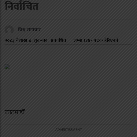
निर्वाचित
विश्व समाचार
२०८३ बैशाख ४, शुक्रबार : प्रकाशित
जम्मा
139
- पटक हेरिएको
काठमाडौँ