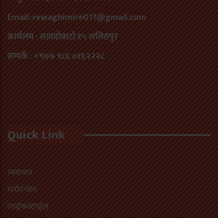
Email: rewaghimire011@gmail.com
कार्यलय : सातदोबाटो १५ ललितपुर
सम्पर्क : +९७७ ९८६ ०१६२२२८
Quick Link
समाचार
मनोरन्जन
लाईफस्टाईल