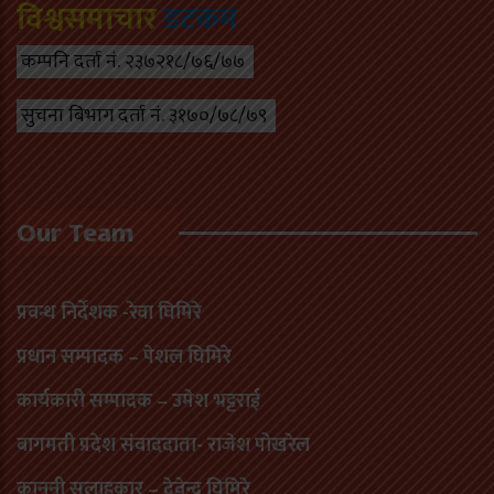
विश्वसमाचार
डटकम
कम्पनि दर्ता नं. २३७२१८/७६/७७
सुचना बिभाग दर्ता नं. ३१७०/७८/७९
Our Team
प्रवन्ध निर्देशक -रेवा घिमिरे
प्रधान सम्पादक – पेशल घिमिरे
कार्यकारी सम्पादक – उमेश भट्टराई
बागमती प्रदेश संवाददाता- राजेश पोखरेल
कानुनी सलाहकार – देवेन्द्र घिमिरे