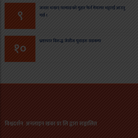
जनता भन्छन् गल्याङको मुहार फेर्न मेयरमा भट्टराई आउनु
९
पर्छ ।
भ्रष्टाचार बिरुद्ध जेसीज युवाहरु सडकमा
१०
विश्वदर्शन अनलाइन खबर प्रा लि द्वारा सञ्चा
लित