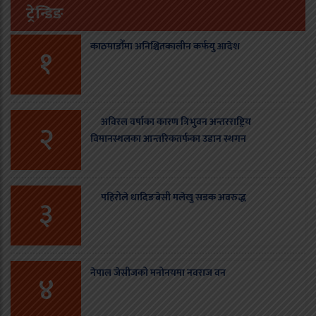
ट्रेन्डिङ
काठमाडौँमा अनिश्चितकालीन कर्फयु आदेश
१
अविरल वर्षाका कारण त्रिभुवन अन्तरराष्ट्रिय
२
विमानस्थलका आन्तरिकतर्फका उडान स्थगन
पहिरोले धादिङबेसी मलेखु सडक अवरुद्ध
३
नेपाल जेसीजको मनोनयमा नवराज वन
४