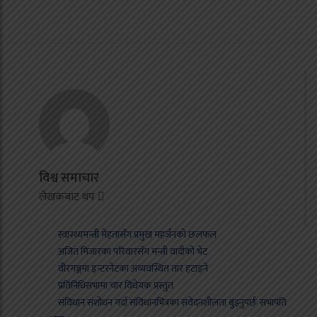
विश्व समाचार
लेखकबाट थप
स्वास्थ्यमन्त्री मेहतासँग प्रमुख महर्जनको छलफल
अजित मिजारका परिवारसँग मन्त्री वादीको भेट
वीरगञ्जमा इन्टरनेटका अव्यवस्थित तार हटाइने
प्रतिनिधिसभामा चार विधेयक प्रस्तुत
संविधान संशोधन गर्दा संविधानभित्रका संवेदनशीलता बुझ्नुपर्छः सभापति