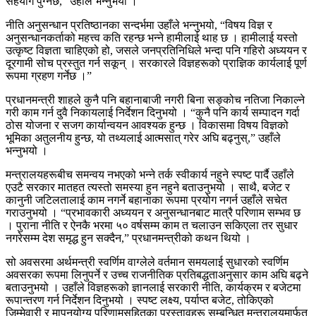
सहयोग पुग्नेछ,” उहाँले भन्नुभयो ।
नीति अनुसन्धान प्रतिष्ठानका सन्दर्भमा उहाँले भन्नुभयो, “विषय विज्ञ र
अनुसन्धानकर्ताको महत्त्व कति रहन्छ भन्ने हामीलाई थाह छ । हामीलाई यस्तो
उत्कृष्ट विज्ञता चाहिएको हो, जसले जनप्रतिनिधिले भन्दा पनि गहिरो अध्ययन र
दूरगामी सोच प्रस्तुत गर्न सकून् । सरकारले विज्ञहरूको प्राज्ञिक कार्यलाई पूर्ण
रूपमा ग्रहण गर्नेछ ।”
प्रधानमन्त्री शाहले कुनै पनि बहानाबाजी नगरी बिना सङ्कोच नतिजा निकाल्ने
गरी काम गर्न दुवै निकायलाई निर्देशन दिनुभयो । “कुनै पनि कार्य सम्पादन गर्दा
ठोस योजना र सजग कार्यान्वयन आवश्यक हुन्छ । विकासमा विषय विज्ञको
भूमिका अतुलनीय हुन्छ, यो तथ्यलाई आत्मसात् गरेर अघि बढ्नुस्,” उहाँले
भन्नुभयो ।
मन्त्रालयहरूबीच समन्वय नभएको भन्ने तर्क स्वीकार्य नहुने स्पष्ट पार्दै उहाँले
एउटै सरकार मातहत त्यस्तो समस्या हुन नहुने बताउनुभयो । साथै, बजेट र
कानुनी जटिलतालाई काम नगर्ने बहानाका रूपमा प्रयोग नगर्न उहाँले सचेत
गराउनुभयो । “प्रभावकारी अध्ययन र अनुसन्धानबाट मात्रै परिणाम सम्भव छ
। पुराना नीति र ऐनकै भरमा ५० वर्षसम्म काम त चलाउन सकिएला तर सुधार
नगरेसम्म देश समृद्ध हुन सक्दैन,” प्रधानमन्त्रीको कथन थियो ।
सो अवसरमा अर्थमन्त्री स्वर्णिम वाग्लेले वर्तमान समयलाई सुधारको स्वर्णिम
अवसरका रूपमा लिनुपर्ने र उच्च राजनीतिक प्रतिबद्धताअनुसार काम अघि बढ्ने
बताउनुभयो । उहाँले विज्ञहरूको ज्ञानलाई सरकारी नीति, कार्यक्रम र बजेटमा
रूपान्तरण गर्न निर्देशन दिनुभयो । स्पष्ट लक्ष्य, पर्याप्त बजेट, तोकिएको
जिम्मेवारी र मापनयोग्य परिणामसहितका प्रस्तावहरू सम्बन्धित मन्त्रालयमार्फत