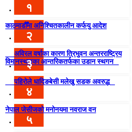
१
काठमाडौँमा अनिश्चितकालीन कर्फयु आदेश
२
अविरल वर्षाका कारण त्रिभुवन अन्तरराष्ट्रिय
३
विमानस्थलका आन्तरिकतर्फका उडान स्थगन
पहिरोले धादिङबेसी मलेखु सडक अवरुद्ध
४
नेपाल जेसीजको मनोनयमा नवराज वन
५