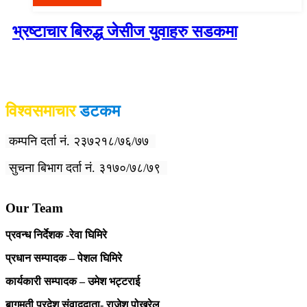
भ्रष्टाचार बिरुद्ध जेसीज युवाहरु सडकमा
विश्वदर्शन अनलाइन खबर प्रा लि द्वारा सञ्चा
लित
विश्वसमाचार
डटकम
कम्पनि दर्ता नं. २३७२१८/७६/७७
सुचना बिभाग दर्ता नं. ३१७०/७८/७९
Our Team
प्रवन्ध निर्देशक -रेवा घिमिरे
प्रधान सम्पादक – पेशल घिमिरे
कार्यकारी सम्पादक – उमेश भट्टराई
बागमती प्रदेश संवाददाता- राजेश पोखरेल