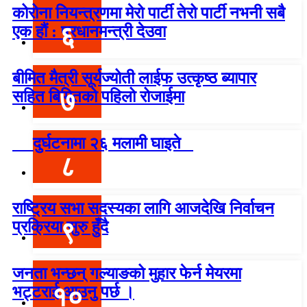
कोरोना नियन्त्रणमा मेरो पार्टी तेरो पार्टी नभनी सबै
६
एक हौं : प्रधानमन्त्री देउवा
बीमित मैत्री सूर्यज्योती लाईफ उत्कृष्ठ ब्यापार
७
सहित बिमितको पहिलो रोजाईमा
दुर्घटनामा २६ मलामी घाइते
८
राष्ट्रिय सभा सदस्यका लागि आजदेखि निर्वाचन
९
प्रक्रिया सुरु हुँदै
जनता भन्छन् गल्याङको मुहार फेर्न मेयरमा
१०
भट्टराई आउनु पर्छ ।