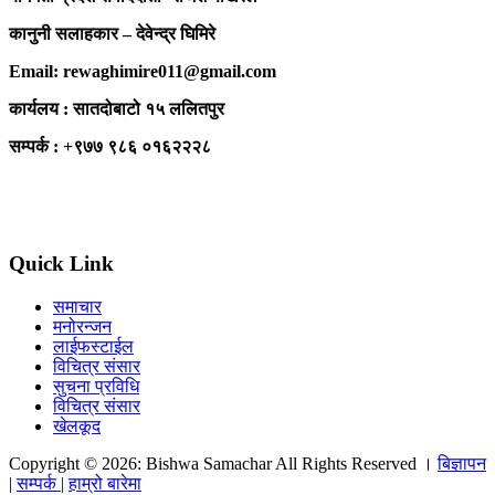
कानुनी सलाहकार – देवेन्द्र घिमिरे
Email: rewaghimire011@gmail.com
कार्यलय : सातदोबाटो १५ ललितपुर
सम्पर्क : +९७७ ९८६ ०१६२२२८
Quick Link
समाचार
मनोरन्जन
लाईफस्टाईल
विचित्र संसार
सुचना प्रविधि
विचित्र संसार
खेलकूद
Copyright © 2026: Bishwa Samachar All Rights Reserved ।
बिज्ञापन
|
सम्पर्क
|
हाम्रो बारेमा