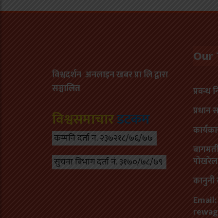
Our
विश्वदर्शन अनलाइन खबर प्रा लि द्वारा
सञ्चा
लित
प्रवन्ध 
प्रधान 
विश्वसमाचार
डटकम
कार्यका
कम्पनि दर्ता नं. २३७२१८/७६/७७
बागमती 
पोखरेल
सुचना बिभाग दर्ता नं. ३१७०/७८/७९
कानुनी 
Email:
rewag