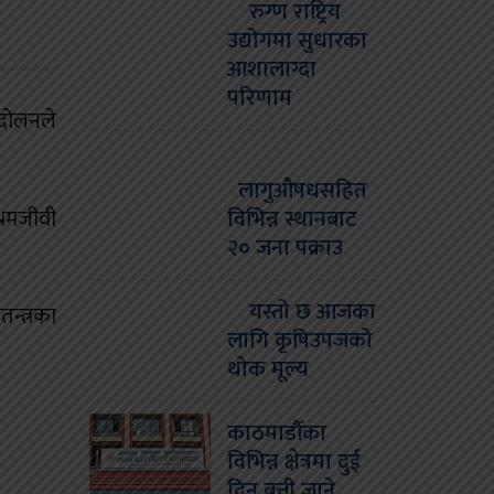
रुग्ण राष्ट्रिय
उद्योगमा सुधारका
आशालाग्दा
परिणाम
्दोलनले
लागुऔषधसहित
्रमजीवी
विभिन्न स्थानबाट
२० जना पक्राउ
यस्तो छ आजका
न्त्रका
लागि कृषिउपजको
थोक मूल्य
काठमाडौँका
विभिन्न क्षेत्रमा दुई
दिन बत्ती जाने