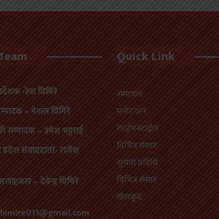
 Team
Quick Link
निर्देशक -रेवा घिमिरे
समाचार
सम्पादक – पेशल घिमिरे
मनोरन्जन
लाईफस्टाईल
री सम्पादक – उमेश भट्टराई
विचित्र संसार
प्रदेश संवाददाता- राजेश
सुचना प्रविधि
विचित्र संसार
सलाहकार – देवेन्द्र घिमिरे
खेलकूद
himire011@gmail.com