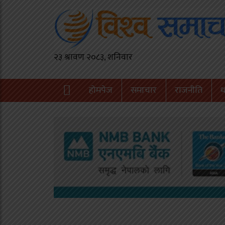
होमपेज
समाचार
राजनीति
ध