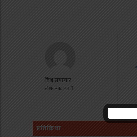
ओ
र
ल
क
द
विश्व समाचार
य
लेखकबाट थप
झ
प्रतिक्रिया