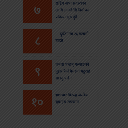
राष्ट्रिय सभा सदस्यका
७
लागि आजदेखि निर्वाचन
प्रक्रिया सुरु हुँदै
दुर्घटनामा २६ मलामी
८
घाइते
जनता भन्छन् गल्याङको
९
मुहार फेर्न मेयरमा भट्टराई
आउनु पर्छ ।
भ्रष्टाचार बिरुद्ध जेसीज
१०
युवाहरु सडकमा