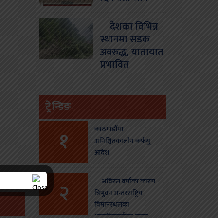
देशका विभिन्न
स्थानमा सडक
अवरुद्ध, यातायात
प्रभावित
ट्रेन्डिङ
काठमाडौँमा
१
अनिश्चितकालीन कर्फयु
आदेश
अविरल वर्षाका कारण
२
त्रिभुवन अन्तरराष्ट्रिय
विमानस्थलका
आन्तरिकतर्फका उडान