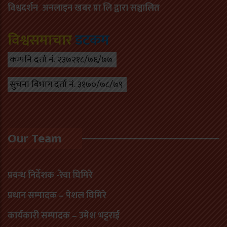
विश्वदर्शन अनलाइन खबर प्रा लि द्वारा सञ्चा
लित
विश्वसमाचार
डटकम
कम्पनि दर्ता नं. २३७२१८/७६/७७
सुचना बिभाग दर्ता नं. ३१७०/७८/७९
Our Team
प्रवन्ध निर्देशक -रेवा घिमिरे
प्रधान सम्पादक – पेशल घिमिरे
कार्यकारी सम्पादक – उमेश भट्टराई