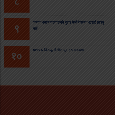
८
जनता भन्छन् गल्याङको मुहार फेर्न मेयरमा भट्टराई आउनु
९
पर्छ ।
भ्रष्टाचार बिरुद्ध जेसीज युवाहरु सडकमा
१०