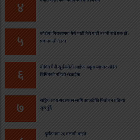
नेपाल जेसीजको मनोनयमा नवराज वन
४
कोरोना नियन्त्रणमा मेरो पार्टी तेरो पार्टी नभनी सबै एक हौं :
५
प्रधानमन्त्री देउवा
बीमित मैत्री सूर्यज्योती लाईफ उत्कृष्ठ ब्यापार सहित
६
बिमितको पहिलो रोजाईमा
राष्ट्रिय सभा सदस्यका लागि आजदेखि निर्वाचन प्रक्रिया
७
सुरु हुँदै
दुर्घटनामा २६ मलामी घाइते