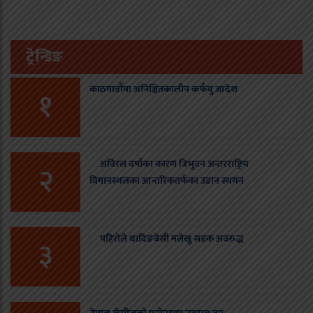
ट्रेन्डिङ
काठमाडौँमा अनिश्चितकालीन कर्फयु आदेश
१
अविरल वर्षाका कारण त्रिभुवन अन्तरराष्ट्रिय
२
विमानस्थलका आन्तरिकतर्फका उडान स्थगन
पहिरोले धादिङबेसी मलेखु सडक अवरुद्ध
३