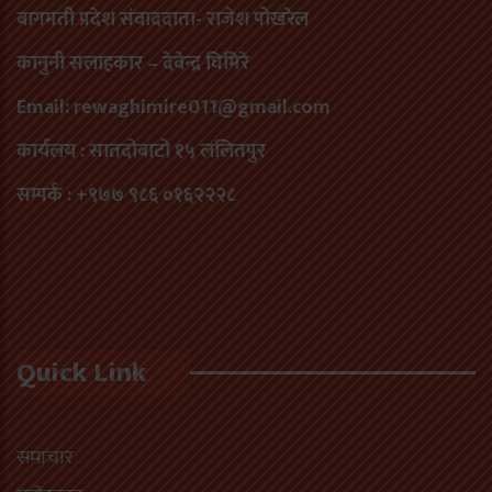
बागमती प्रदेश संवाददाता- राजेश पोखरेल
कानुनी सलाहकार – देवेन्द्र घिमिरे
Email: rewaghimire011@gmail.com
कार्यलय : सातदोबाटो १५ ललितपुर
सम्पर्क : +९७७ ९८६ ०१६२२२८
Quick Link
समाचार