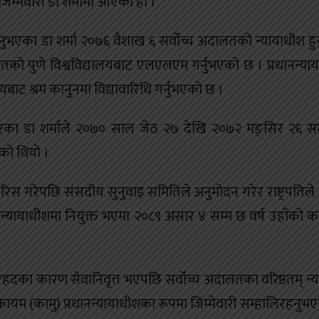
िम्मेवारी डा शर्मामा आएको हो ।
नुभएका डा शर्मा २०७६ वैशाख ६ सर्वोच्च अदालतको न्यायाधीश ह
रतको पुणे विश्वविद्यालयबाट एलएलएम गर्नुभएको छ । प्रधानन्या
लयबाट श्रम कानुनमा विद्यावारिधि गर्नुभएको छ ।
र्नुभएका डा शर्माले २०७० साल जेठ २७ देखि २०७२ मङ्सिर २६ सम
को थियो ।
स गरेपछि संसदीय सुनुवाइ समितिले अनुमोदन गरेर राष्ट्रपतिले न
रधानन्यायाधीशमा नियुक्त भएमा २०८९ असार ४ सम्म छ वर्ष उहाँको क
मेरहदका कारण सेवानिवृत्त भएपछि सर्वोच्च अदालतका वरिष्ठतम् न्
ायम (कामु) प्रधानन्यायाधीशका रूपमा जिम्मेवारी सम्हालिरहनुभ