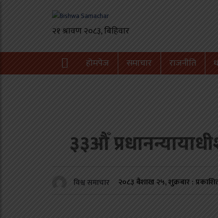
होमपेज
समाचार
राजनीति
ध
३३औँ प्रधानन्यायाधीशको
२०८३ बैशाख २५, शुक्रबार : प्रकाशि
विश्व समाचार