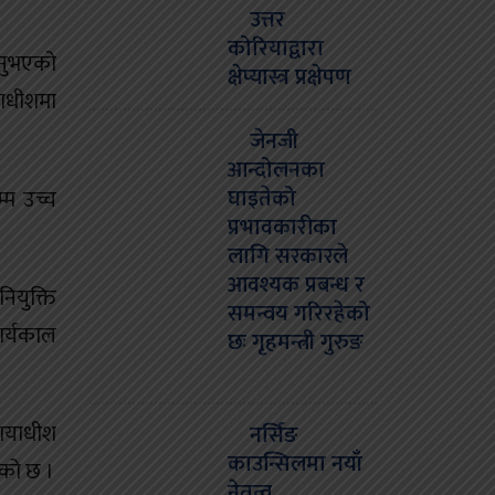
उत्तर
कोरियाद्वारा
ुनुभएको
क्षेप्यास्त्र प्रक्षेपण
याधीशमा
जेनजी
आन्दोलनका
घाइतेको
्म उच्च
प्रभावकारीका
लागि सरकारले
आवश्यक प्रबन्ध र
ियुक्ति
समन्वय गरिरहेको
ार्यकाल
छः गृहमन्त्री गुरुङ
यायाधीश
नर्सिङ
काउन्सिलमा नयाँ
एको छ ।
नेतृत्व