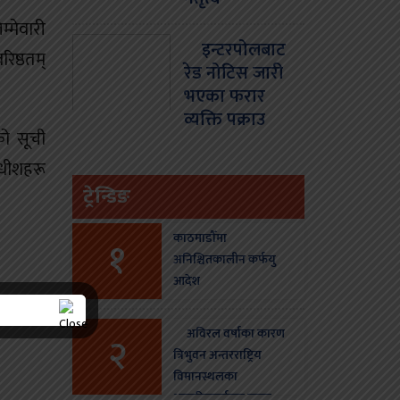
्मेवारी
इन्टरपोलबाट
िष्ठतम्
रेड नोटिस जारी
भएका फरार
व्यक्ति पक्राउ
को सूची
ाधीशहरू
ट्रेन्डिङ
काठमाडौँमा
१
अनिश्चितकालीन कर्फयु
आदेश
अविरल वर्षाका कारण
२
त्रिभुवन अन्तरराष्ट्रिय
विमानस्थलका
आन्तरिकतर्फका उडान