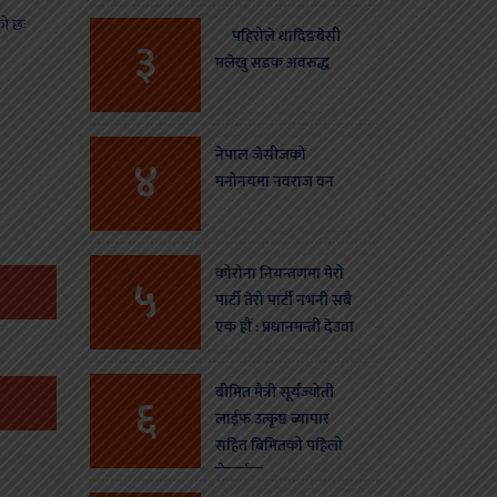
स्थगन
को छः
पहिरोले धादिङबेसी
३
मलेखु सडक अवरुद्ध
नेपाल जेसीजको
४
मनोनयमा नवराज वन
कोरोना नियन्त्रणमा मेरो
५
पार्टी तेरो पार्टी नभनी सबै
एक हौं : प्रधानमन्त्री देउवा
बीमित मैत्री सूर्यज्योती
६
लाईफ उत्कृष्ठ ब्यापार
सहित बिमितको पहिलो
रोजाईमा