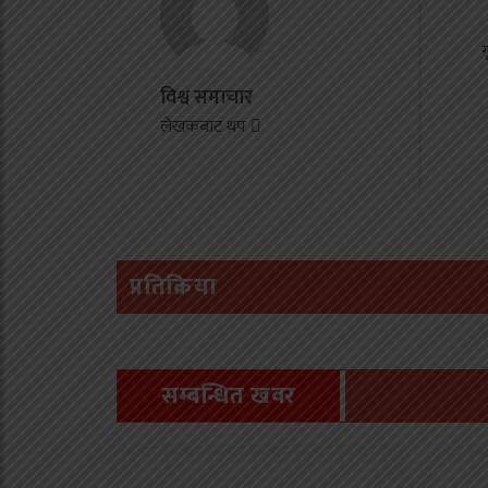
ज
ग
न
विश्व समाचार
इ
लेखकबाट थप
क
म
प्रतिक्रिया
सम्बन्धित खवर