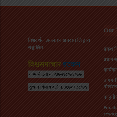
Our
विश्वदर्शन अनलाइन खबर प्रा लि द्वारा
सञ्चा
लित
प्रवन्ध 
प्रधान 
विश्वसमाचार
डटकम
कार्यका
कम्पनि दर्ता नं. २३७२१८/७६/७७
बागमती 
पोखरेल
सुचना बिभाग दर्ता नं. ३१७०/७८/७९
कानुनी 
Email:
rewag