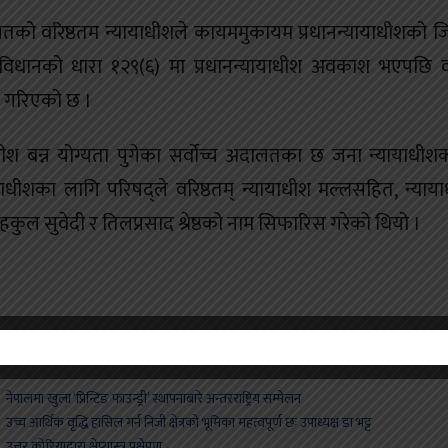
लतको वरिष्ठतम न्यायाधीशले कायममुकायम प्रधानन्यायाधीशको जिम
संविधानको धारा १२९(६) मा प्रधानन्यायाधीश अवकाश भएपछि वर
था गरिएको छ ।
धीश बन्न योग्यता पुगेका सर्वोच्च अदालतका छ जना न्यायाधीश
याधीशका लागि परिषद्ले वरिष्ठतम् न्यायाधीश मल्लसहित, न्याय
 नहकुल सुवेदी र तिलप्रसाद श्रेष्ठको नाम सिफारिस गरेको थियो ।
ेपालमा खुला ‘प्रिन्टिङ फाउन्ड्री’ स्थापनाबारे अन्तरराष्ट्रिय सम्मेलन
च्च आर्थिक वृद्धि हासिल गर्न निजी क्षेत्रको भूमिका महत्वपूर्ण छः उपाध्यक्ष डा भट्ट
त्तर कोरियाद्वारा क्षेप्यास्त्र प्रक्षेपण