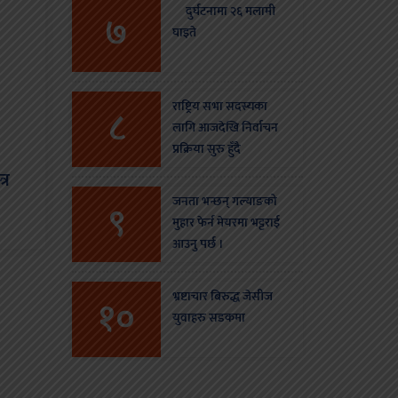
दुर्घटनामा २६ मलामी
७
घाइते
राष्ट्रिय सभा सदस्यका
८
लागि आजदेखि निर्वाचन
प्रक्रिया सुरु हुँदै
्र
जनता भन्छन् गल्याङको
९
मुहार फेर्न मेयरमा भट्टराई
आउनु पर्छ ।
भ्रष्टाचार बिरुद्ध जेसीज
१०
युवाहरु सडकमा