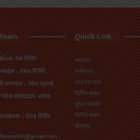
 Team
Quick Link
निर्देशक -रेवा घिमिरे
समाचार
सम्पादक – पेशल घिमिरे
मनोरन्जन
लाईफस्टाईल
री सम्पादक – उमेश भट्टराई
विचित्र संसार
प्रदेश संवाददाता- राजेश
सुचना प्रविधि
विचित्र संसार
सलाहकार – देवेन्द्र घिमिरे
खेलकूद
himire011@gmail.com