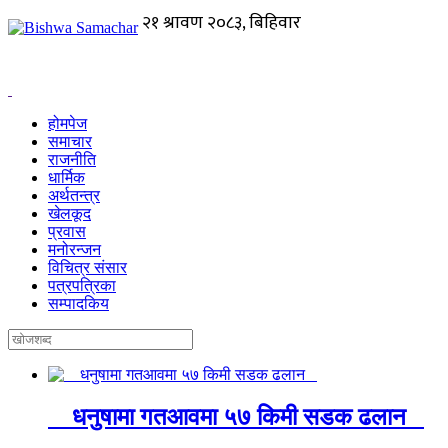
होमपेज
समाचार
राजनीति
धार्मिक
अर्थतन्त्र
खेलकूद
प्रवास
मनोरन्जन
विचित्र संसार
पत्रपत्रिका
सम्पादकिय
धनुषामा गतआवमा ५७ किमी सडक ढलान