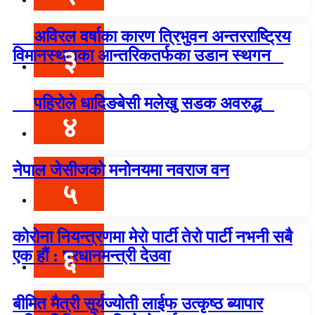
अविरल वर्षाका कारण त्रिभुवन अन्तरराष्ट्रिय
३
विमानस्थलका आन्तरिकतर्फका उडान स्थगन
पहिरोले धादिङबेसी मलेखु सडक अवरुद्ध
४
नेपाल जेसीजको मनोनयमा नवराज वन
५
कोरोना नियन्त्रणमा मेरो पार्टी तेरो पार्टी नभनी सबै
६
एक हौं : प्रधानमन्त्री देउवा
बीमित मैत्री सूर्यज्योती लाईफ उत्कृष्ठ ब्यापार