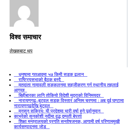
विश्व समाचार
लेखकबाट थप
धनुषामा गतआवमा ५७ किमी सडक ढलान
राष्ट्रियसभाको बैठक बस्दै
मतदाता नामावली सङ्कलनमा सहजीकरण गर्न स्थानीय तहलाई
आग्रह
बिहीबारका लागि तोकियो विदेशी मुद्राको विनिमयदर
नारायणगढ–बुटवल सडक विस्तार अन्तिम चरणमा : अब दुई घण्टामा
नारायणगढदेखि बुटवल
मनसुन सक्रियः यी प्रदेशमा भारी वर्षा हुने पूर्वानुमान
काभ्रेको सुनकोशी नदीमा वृद्ध दम्पती बेपत्ता
शिक्षा मन्त्रालयको प्रगति सन्तोषजनक, आगामी वर्ष परिणाममुखी
कार्यसम्पादनमा जोड