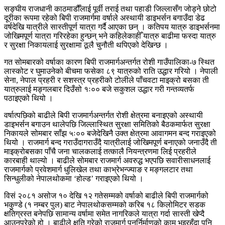
सङ्घीय राजधानी काठमाडौँलाई पूर्वी तराई तथा पहाडी जिल्लासँग जोड्ने छोटो
दूरीका रूपमा रहेको बिपी राजमार्गमा वर्षाले अस्थायी डाइभर्सन बगाउँदा डेढ
वर्षदेखि यात्रीले सास्तीपूर्ण यात्रा गर्दै आएका छन् । कतिपय यात्रु डाइभर्सनमा
जोखिमपूर्ण यात्रा गरिरहेका हुन्छन् भने कहिलेकाहीँ यात्रु बाढीमा फस्दा यात्रु
र सुरक्षा निकायलाई सुरक्षामा ठूलै चुनौती थपिएको देखिन्छ ।
गत सोमबारको वर्षाका कारण बिपी राजमार्गअन्तर्गत रोशी गाउँपालिका-७ स्थित
लास्कोट र घुमाउनेको बीचमा फसेका ८९ यात्रुको राति उद्धार गरियो । नेपाली
सेना, नेपाल प्रहरी र सशस्त्र प्रहरीको टोलीले पाँचवटा माइक्रो बसका ती
यात्रुलाई मङ्गलबार दिउँसो १ः०० बजे सकुशल उद्धार गरी गन्तव्यतर्फ
पठाइएको थियो ।
वर्षात्पछिको बाढीले बिपी राजमार्गअन्तर्गत रोशी क्षेत्रमा बनाइएको अस्थायी
डाइभर्सन बगाउन थालेपछि जिल्लास्थित सुरक्षा समितिको बैठकमार्फत सुरक्षा
निकायले सोमबार साँझ ५ः०० बजेदेखिनै उक्त क्षेत्रमा आवागमन बन्द गराइएको
थियो । राजमार्ग बन्द गराउँदागराउँदै यात्रीलाई जोखिमपूर्ण बनाएको जनाउँदै ती
माइक्रोबसका पाँचै जना चालकलाई तत्कालै नियन्त्रणमा लिई प्रहरीले
कारबाही थाल्यो । बाढीले सोमबार राजमार्ग अवरुद्ध भएपछि सवारीसाधनलाई
राजमार्गको प्रवेशमार्ग धुलिखेल तथा काभ्रेभन्ज्याङ र मङ्गलटार तथा
सिन्धुलीको नेपालथोकमा ‘होल्ड’ गराइएको थियो ।
विसं २०८१ असोज १० देखि १२ गतेसम्मको वर्षाको बाढीले बिपी राजमार्गको
भकुण्डे (१ नम्बर पुल) बाट नेपालथोकसम्मको करिब १८ किलोमिटर सडक
क्षतिग्रस्त बनेपछि सामान्य वर्षामा समेत नागरिकले यात्रा गर्दा सास्ती खेप्दै
आउनुपरेको हो । बाढीले क्षति गरेको राजमार्ग पुनर्निर्माणको काम भइरहँदा पनि