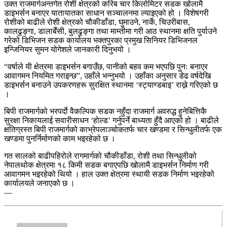
उक्त राजमार्गअन्तर्गत रोशी क्षेत्रको करिब चार किलोमिटर सडक खोलामै
डाइभर्सन बनाएर यातायातका साधान सञ्चालनमा ल्याइएको हो । विशेषगरी
रोशीको बाढीले रोशी क्षेत्रको चौकीडाँडा, घुमाउने, नार्के, चिउरीबास,
कालढुङ्गा, डालाबेँसी, बुलढुङ्गा तथा माम्तीमा गरी आठ स्थानमा क्षति पुर्याउने
गरेको डिभिजन सडक कार्यालय भक्तपुरका प्रमुख सिनियर डिभिजनल
इन्जिनियर सुमन योगेशले जानकारी दिनुभयो ।
“वर्षाले यी क्षेत्रमा डाइभर्सन बगाउँछ, पानीको बहव कम भएपछि पुनः बनाएर
आवागमन नियमित गराइन्छ”, उहाँले भन्नुभयो । उहाँका अनुसार डेढ वर्षदेखि
डाइभर्सन बनाउने उपकरणहरू सुरक्षित स्थानमा ‘स्ट्याण्डबाइ’ राख्ने गरिएको छ
।
बिपी राजमार्गको भरपर्दाे वैकल्पिक सडक नहुँदा राजमार्ग अवरुद्ध हुनेबित्तिकै
सुरक्षा निकायलाई सवारीसाधन ‘होल्ड’ गर्नुपर्ने बाध्यता हुँदै आएको हो । बाढीले
क्षतिग्रस्त बिपी राजमार्गको काभ्रेपलाञ्चोकतर्फ चार खण्डमा र सिन्धुलीतर्फ एक
खण्डमा पुनर्निर्माणको काम भइरहेको छ ।
गत सालको बाढीपहिरोले रागमार्गको चौकीडाँडा, रोशी तथा सिन्धुलीको
नेपालथोक क्षेत्रमा १८ किमी सडक बगाएपछि खोलामै डाइभर्सन निर्माण गरी
आवागमन भइरहेको थियो । हाल उक्त क्षेत्रमा स्थायी सडक निर्माण भइरहेको
कार्यालयले जनाएको छ ।
—