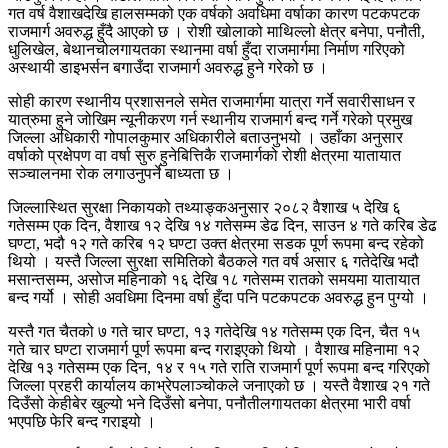
गत वर्ष वैशाखदेखि हालसम्मको एक वर्षको अवधिमा वर्षाका कारण पटकपटक
राजमार्ग अवरुद्ध हुँदै आएको छ । रोशी खोलाको माथिल्लो क्षेत्र बनेपा, पनौती,
धुलिखेल, बेथानचोलगायतका स्थानमा वर्षा हुँदा राजमार्गमा निर्माण गरिएको
अस्थायी डाइभर्सन बगाउँदा राजमार्ग अवरुद्ध हुने गरेको छ ।
सोही कारण स्थानीय प्रशासनले समेत राजमार्गमा यात्रा गर्ने सवारीसाधन र
यात्रुमा हुने जोखिम न्यूनीकरण गर्न स्थानीय राजमार्ग बन्द गर्ने गरेको प्रमुख
जिल्ला अधिकारी गोपालकुमार अधिकारीले बताउनुभयो । उहाँका अनुसार
वर्षाको प्रक्षेपण वा वर्षा सुरु हुनेबित्तिकै राजमार्गको रोशी क्षेत्रमा यातायात
सञ्चालनमा रोक लगाउनुपर्ने बाध्यता छ ।
जिल्लास्थित सुरक्षा निकायको तथ्याङ्कअनुसार २०८२ वैशाख ५ देखि ६
गतेसम्म एक दिन, वैशाख १२ देखि १४ गतेसम्म डेढ दिन, साउन ४ गते करिब डेढ
घण्टा, भदौ १२ गते करिब १२ घण्टा उक्त क्षेत्रमा सडक पूर्ण रूपमा बन्द रहेको
थियो । यस्तै जिल्ला सुरक्षा समितिको बैठकले गत वर्ष असार ६ गतेदेखि भदौ
मसान्तसम्म, असोज महिनाको १६ देखि १८ गतेसम्म रातको समयमा यातायात
बन्द गर्यो । सोही अवधिमा दिनमा वर्षा हुँदा पनि पटकपटक अवरुद्ध हुन पुग्यो ।
यस्तै गत चैतको ७ गते चार घण्टा, १३ गतेदेखि १४ गतेसम्म एक दिन, चैत १५
गते चार घण्टा राजमार्ग पूर्ण रूपमा बन्द गराइएको थियो । वैशाख महिनामा १२
देखि १३ गतेसम्म एक दिन, १४ र १५ गते राति राजमार्ग पूर्ण रूपमा बन्द गरिएको
जिल्ला प्रहरी कार्यालय काभ्रेपलाञ्चोकले जनाएको छ । यस्तै वैशाख २१ गते
दिउँसो केहीबेर खुल्यो भने दिउँसो बनेपा, पनौतीलगायतका क्षेत्रमा भारी वर्षा
भएपछि फेरि बन्द गराइयो ।