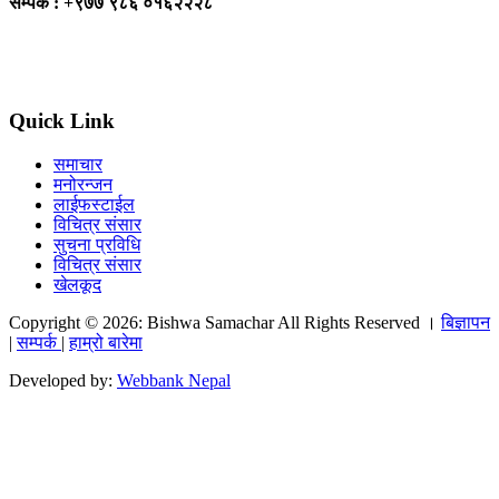
सम्पर्क : +९७७ ९८६ ०१६२२२८
Quick Link
समाचार
मनोरन्जन
लाईफस्टाईल
विचित्र संसार
सुचना प्रविधि
विचित्र संसार
खेलकूद
Copyright © 2026: Bishwa Samachar All Rights Reserved ।
बिज्ञापन
|
सम्पर्क
|
हाम्रो बारेमा
Developed by:
Webbank Nepal