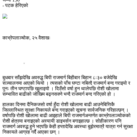
- पटक हेरिएको
काभ्रेपलाञ्चोक, २५ वैशाखः
बुधबार साँझदेखि अवरुद्ध बिपी राजमार्ग बिहीबार बिहान ८ः३० बजेदेखि
सञ्चालनमा आएको थियो । त्यसको पाँच घण्टा नबित्दै राजमार्ग बन्द गराइयो र
पुनः तीन घण्टापछि खुलाइयो । दिउँसो वर्षा हुन थालेपछि रोशी खोलामा
सम्भावित बाढीको जोखिम बढ्नसक्ने भन्दै राजमार्ग बन्द गरिएको हो ।
हालका दिनमा दैनिकजसो वर्षा हुँदा रोशी खोलामा बाढी आउनेबित्तिकै
जिल्लास्थित सुरक्षा निकायले बन्द गराइएको सूचना सार्वजनिक गरिहाल्छन् ।
वर्षापछि रोशी खोलामा बाढी आइहाले बिपी राजमार्गअन्तर्गत काभ्रेपलाञ्चोकको
रोशी क्षेत्रमा बनाइएको अस्यायी डाइभर्सन बगाइहाल्छ । सोहीकारण पनि
राजमार्ग अवरुद्ध हुने भएपछि केही हप्तादेखि अवस्था बुझेरमात्रै यात्रा गर्न सुरक्षा
निकायले आग्रह गर्दै आएका छन् ।