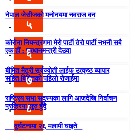
नेपाल जेसीजको मनोनयमा नवराज वन
५
कोरोना नियन्त्रणमा मेरो पार्टी तेरो पार्टी नभनी सबै
६
एक हौं : प्रधानमन्त्री देउवा
बीमित मैत्री सूर्यज्योती लाईफ उत्कृष्ठ ब्यापार
७
सहित बिमितको पहिलो रोजाईमा
राष्ट्रिय सभा सदस्यका लागि आजदेखि निर्वाचन
८
प्रक्रिया सुरु हुँदै
दुर्घटनामा २६ मलामी घाइते