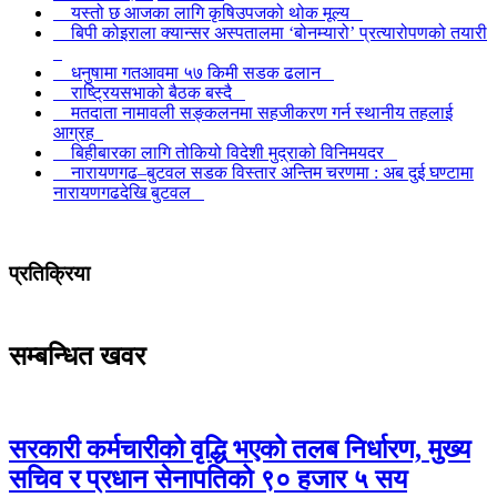
यस्तो छ आजका लागि कृषिउपजको थोक मूल्य
बिपी कोइराला क्यान्सर अस्पतालमा ‘बोनम्यारो’ प्रत्यारोपणको तयारी
धनुषामा गतआवमा ५७ किमी सडक ढलान
राष्ट्रियसभाको बैठक बस्दै
मतदाता नामावली सङ्कलनमा सहजीकरण गर्न स्थानीय तहलाई
आग्रह
बिहीबारका लागि तोकियो विदेशी मुद्राको विनिमयदर
नारायणगढ–बुटवल सडक विस्तार अन्तिम चरणमा : अब दुई घण्टामा
नारायणगढदेखि बुटवल
प्रतिक्रिया
सम्बन्धित खवर
सरकारी कर्मचारीको वृद्धि भएको तलब निर्धारण, मुख्य
सचिव र प्रधान सेनापतिको ९० हजार ५ सय