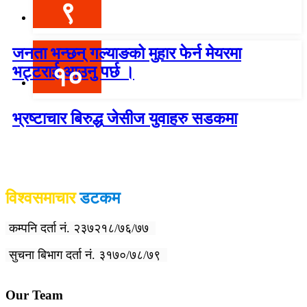
९
जनता भन्छन् गल्याङको मुहार फेर्न मेयरमा
१०
भट्टराई आउनु पर्छ ।
भ्रष्टाचार बिरुद्ध जेसीज युवाहरु सडकमा
विश्वदर्शन अनलाइन खबर प्रा लि द्वारा सञ्चा
लित
विश्वसमाचार
डटकम
कम्पनि दर्ता नं. २३७२१८/७६/७७
सुचना बिभाग दर्ता नं. ३१७०/७८/७९
Our Team