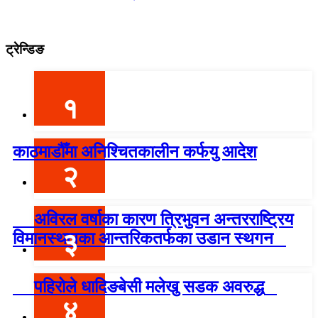
ट्रेन्डिङ
१
काठमाडौँमा अनिश्चितकालीन कर्फयु आदेश
२
अविरल वर्षाका कारण त्रिभुवन अन्तरराष्ट्रिय
३
विमानस्थलका आन्तरिकतर्फका उडान स्थगन
पहिरोले धादिङबेसी मलेखु सडक अवरुद्ध
४