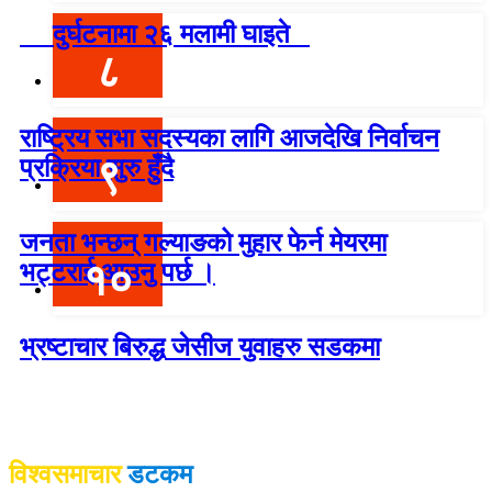
दुर्घटनामा २६ मलामी घाइते
८
राष्ट्रिय सभा सदस्यका लागि आजदेखि निर्वाचन
९
प्रक्रिया सुरु हुँदै
जनता भन्छन् गल्याङको मुहार फेर्न मेयरमा
१०
भट्टराई आउनु पर्छ ।
भ्रष्टाचार बिरुद्ध जेसीज युवाहरु सडकमा
विश्वदर्शन अनलाइन खबर प्रा लि द्वारा सञ्चा
लित
विश्वसमाचार
डटकम