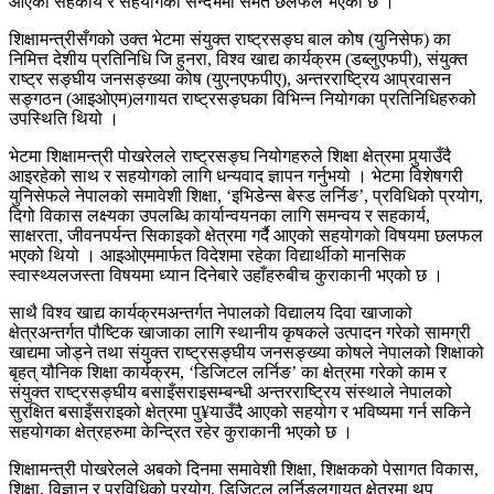
आएको सहकार्य र सहयोगका सन्दर्भमा समेत छलफल भएको छ ।
शिक्षामन्त्रीसँगको उक्त भेटमा संयुक्त राष्ट्रसङ्घ बाल कोष (युनिसेफ) का
निमित्त देशीय प्रतिनिधि जि हुनरा, विश्व खाद्य कार्यक्रम (डब्लुएफपी), संयुक्त
राष्ट्र सङ्घीय जनसङ्ख्या कोष (युएनएफपीए), अन्तरराष्ट्रिय आप्रवासन
सङ्गठन (आइओएम)लगायत राष्ट्रसङ्घका विभिन्न नियोगका प्रतिनिधिहरुको
उपस्थिति थियो ।
भेटमा शिक्षामन्त्री पोखरेलले राष्ट्रसङ्घ नियोगहरुले शिक्षा क्षेत्रमा पुर्‍याउँदै
आइरहेको साथ र सहयोगको लागि धन्यवाद ज्ञापन गर्नुभयो । भेटमा विशेषगरी
युनिसेफले नेपालको समावेशी शिक्षा, ‘इभिडेन्स बेस्ड लर्निङ’, प्रविधिको प्रयोग,
दिगो विकास लक्ष्यका उपलब्धि कार्यान्वयनका लागि समन्वय र सहकार्य,
साक्षरता, जीवनपर्यन्त सिकाइको क्षेत्रमा गर्दै आएको सहयोगको विषयमा छलफल
भएको थियो । आइओएममार्फत विदेशमा रहेका विद्यार्थीको मानसिक
स्वास्थ्यलजस्ता विषयमा ध्यान दिनेबारे उहाँहरुबीच कुराकानी भएको छ ।
साथै विश्व खाद्य कार्यक्रमअन्तर्गत नेपालको विद्यालय दिवा खाजाको
क्षेत्रअन्तर्गत पौष्टिक खाजाका लागि स्थानीय कृषकले उत्पादन गरेको सामग्री
खाद्यमा जोड्ने तथा संयुक्त राष्ट्रसङ्घीय जनसङ्ख्या कोषले नेपालको शिक्षाको
बृहत् यौनिक शिक्षा कार्यक्रम, ‘डिजिटल लर्निङ’ का क्षेत्रमा गरेको काम र
संयुक्त राष्ट्रसङ्घीय बसाइँसराइसम्बन्धी अन्तरराष्ट्रिय संस्थाले नेपालको
सुरक्षित बसाइँसराइको क्षेत्रमा पु¥याउँदै आएको सहयोग र भविष्यमा गर्न सकिने
सहयोगका क्षेत्रहरुमा केन्द्रित रहेर कुराकानी भएको छ ।
शिक्षामन्त्री पोखरेलले अबको दिनमा समावेशी शिक्षा, शिक्षकको पेसागत विकास,
शिक्षा, विज्ञान र प्रविधिको प्रयोग, डिजिटल लर्निङलगायत क्षेत्रमा थप