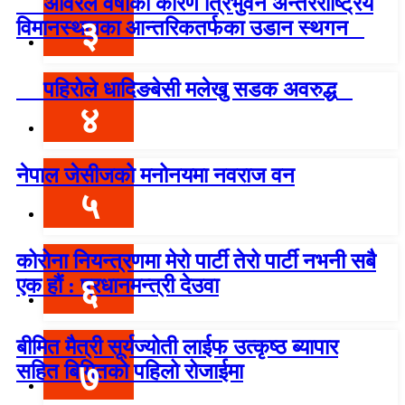
अविरल वर्षाका कारण त्रिभुवन अन्तरराष्ट्रिय
३
विमानस्थलका आन्तरिकतर्फका उडान स्थगन
पहिरोले धादिङबेसी मलेखु सडक अवरुद्ध
४
नेपाल जेसीजको मनोनयमा नवराज वन
५
कोरोना नियन्त्रणमा मेरो पार्टी तेरो पार्टी नभनी सबै
६
एक हौं : प्रधानमन्त्री देउवा
बीमित मैत्री सूर्यज्योती लाईफ उत्कृष्ठ ब्यापार
७
सहित बिमितको पहिलो रोजाईमा