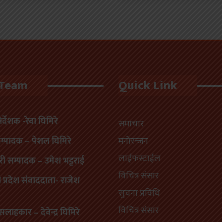
 Team
Quick Link
निर्देशक -रेवा घिमिरे
समाचार
सम्पादक – पेशल घिमिरे
मनोरन्जन
लाईफस्टाईल
री सम्पादक – उमेश भट्टराई
विचित्र संसार
प्रदेश संवाददाता- राजेश
सुचना प्रविधि
विचित्र संसार
सलाहकार – देवेन्द्र घिमिरे