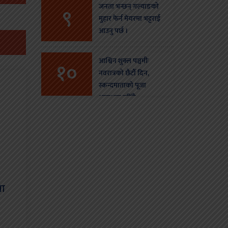
जनता भन्छन् गल्याङको
९
मुहार फेर्न मेयरमा भट्टराई
आउनु पर्छ ।
आश्विन शुक्ल पञ्चमीः
१०
नवरात्रको छैटौँ दिन,
स्कन्दमाताको पूजा
आराधना गरिँदै
मा