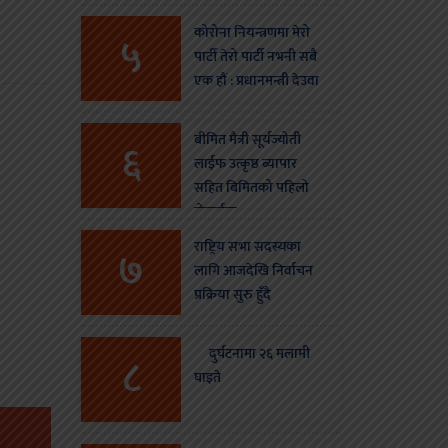
कोरोना नियन्त्रणमा मेरो
५
पार्टी तेरो पार्टी नभनी सबै
एक हौं : प्रधानमन्त्री देउवा
बीमित मैत्री सूर्यज्योती
६
लाईफ उत्कृष्ठ ब्यापार
सहित बिमितको पहिलो
रोजाईमा
राष्ट्रिय सभा सदस्यका
७
स
लागि आजदेखि निर्वाचन
प्रक्रिया सुरु हुँदै
दुर्घटनामा २६ मलामी
८
घाइते