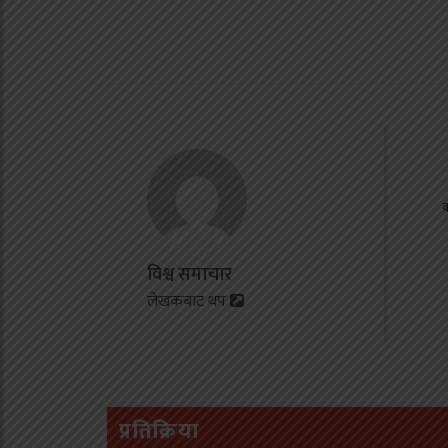
ब
म
क
श
न
विश्व समाचार
व
लेखकबाट थप
आ
प्रतिक्रिया