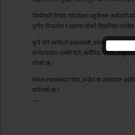
जिम्मेवारी निर्वाह गरिरहेका राष्ट्रसेवक कर्मचारीमा
पूर्णतः निन्दनीय र अक्षम्य रहेको विज्ञप्तिमा उल्ले
कुनै पनि व्यक्तिले प्रधानमन्त्री, प्रधानमन्त्रीको 
वा भेटमार्फत धम्की दिने, बार्गेनिङ गर्ने वा अनुचित
गरेको छ ।
त्यस्ता शङकास्पद फोन, सन्देश वा संवादहरू आध
भनिएको छ ।
—