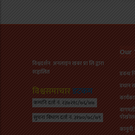
Our
विश्वदर्शन अनलाइन खबर प्रा लि द्वारा
सञ्चा
लित
प्रवन्ध 
प्रधान 
विश्वसमाचार
डटकम
कार्यका
कम्पनि दर्ता नं. २३७२१८/७६/७७
बागमती 
पोखरेल
सुचना बिभाग दर्ता नं. ३१७०/७८/७९
कानुनी 