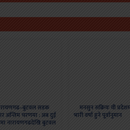
ायणगढ–बुटवल सडक
मनसुन सक्रियः यी प्रदेश
तार अन्तिम चरणमा : अब दुई
भारी वर्षा हुने पूर्वानुमान
ामा नारायणगढदेखि बुटवल