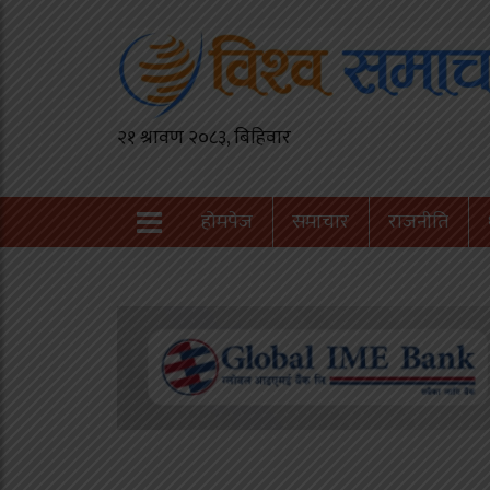
होमपेज
समाचार
राजनीति