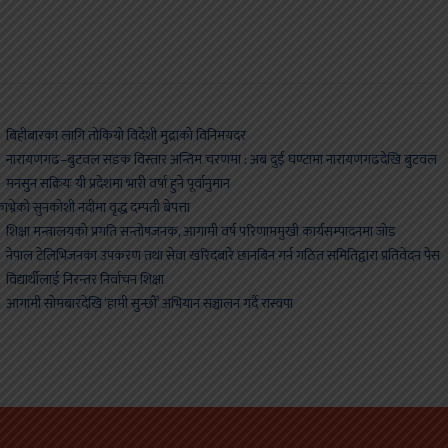
िहीबारका लागि तोकियो विदेशी मुद्राको विनिमयदर
नारायणगढ–बुटवल सडक विस्तार अन्तिम चरणमा : अब दुई घण्टामा नारायणगढदेखि बुटवल
नसुन सक्रियः यी प्रदेशमा भारी वर्षा हुने पूर्वानुमान
ाभ्रेको सुनकोशी नदीमा वृद्ध दम्पती बेपत्ता
िक्षा मन्त्रालयको प्रगति सन्तोषजनक, आगामी वर्ष परिणाममुखी कार्यसम्पादनमा जोड
ेपाल टेलिभिजनका उपकरण तथा सेवा खरिदबारे छानबिन गर्न गठित समितिद्वारा प्रतिवेदन पे
िद्यार्थीलाई निरन्तर निर्वाचन शिक्षा
गामी सोमबारदेखि ‘हामी सुन्छौँ’ अभियान सञ्चालन गर्दै रास्वपा