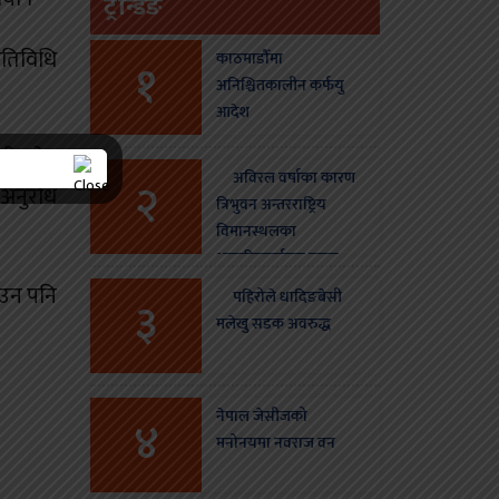
ट्रेन्डिङ
 गतिविधि
काठमाडौँमा
१
अनिश्चितकालीन कर्फयु
आदेश
 गरी फोन
अविरल वर्षाका कारण
२
े अनुरोध
त्रिभुवन अन्तरराष्ट्रिय
विमानस्थलका
आन्तरिकतर्फका उडान
स्थगन
ाउन पनि
पहिरोले धादिङबेसी
३
मलेखु सडक अवरुद्ध
नेपाल जेसीजको
४
मनोनयमा नवराज वन