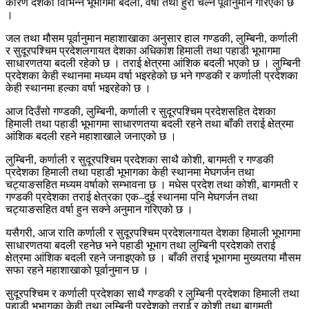
कारण देशका विभिन्न भूभागमा बदली, वर्षा तथा हुरी चल्ने पूर्वानुमान गरिएको छ
।
जल तथा मौसम पूर्वानुमान महाशाखाका अनुसार हाल गण्डकी, लुम्बिनी, कर्णाली
र सुदूरपश्चिम प्रदेशलगायत देशका अधिकांश हिमाली तथा पहाडी भूभागमा
साधारणतया बदली रहेको छ । तराई क्षेत्रमा आंशिक बदली भएको छ । लुम्बिनी
प्रदेशका केही स्थानमा मध्यम वर्षा भइरहेको छ भने गण्डकी र कर्णाली प्रदेशका
केही स्थानमा हल्का वर्षा भइरहेको छ ।
आज दिउँसो गण्डकी, लुम्बिनी, कर्णाली र सुदूरपश्चिम प्रदेशसहित देशका
हिमाली तथा पहाडी भूभागमा साधारणतया बदली रहने तथा बाँकी तराई क्षेत्रमा
आंशिक बदली रहने महाशाखाले जनाएको छ ।
लुम्बिनी, कर्णाली र सुदूरपश्चिम प्रदेशका साथै कोशी, बागमती र गण्डकी
प्रदेशका हिमाली तथा पहाडी भूभागका केही स्थानमा मेघगर्जन तथा
चट्याङसहित मध्यम वर्षाको सम्भावना छ । मधेस प्रदेश तथा कोशी, बागमती र
गण्डकी प्रदेशका तराई क्षेत्रका एक–दुई स्थानमा पनि मेघगर्जन तथा
चट्याङसहित वर्षा हुन सक्ने अनुमान गरिएको छ ।
यसैगरी, आज राति कर्णाली र सुदूरपश्चिम प्रदेशलगायत देशका हिमाली भूभागमा
साधारणतया बदली रहनेछ भने पहाडी भूभाग तथा लुम्बिनी प्रदेशको तराई
क्षेत्रमा आंशिक बदली रहने जनाइएको छ । बाँकी तराई भूभागमा मुख्यतया मौसम
सफा रहने महाशाखाको पूर्वानुमान छ ।
सुदूरपश्चिम र कर्णाली प्रदेशका साथै गण्डकी र लुम्बिनी प्रदेशका हिमाली तथा
पहाडी भूभागका केही तथा लुम्बिनी प्रदेशको तराई र कोशी तथा बागमती