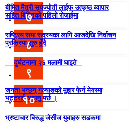
बीमित मैत्री सूर्यज्योती लाईफ उत्कृष्ठ ब्यापार
७
सहित बिमितको पहिलो रोजाईमा
राष्ट्रिय सभा सदस्यका लागि आजदेखि निर्वाचन
८
प्रक्रिया सुरु हुँदै
दुर्घटनामा २६ मलामी घाइते
९
जनता भन्छन् गल्याङको मुहार फेर्न मेयरमा
१०
भट्टराई आउनु पर्छ ।
भ्रष्टाचार बिरुद्ध जेसीज युवाहरु सडकमा
विश्वदर्शन अनलाइन खबर प्रा लि द्वारा सञ्चा
लित