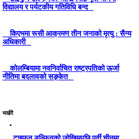
विद्यालय र पर्यटकीय गतिविधि बन्द
किएभमा रूसी आक्रमण तीन जनाको मृत्यु : सैन्य
अधिकारी
कोलम्बियामा नवनिर्वाचित राष्ट्रपतिको ऊर्जा
नीतिमा बदलावको सङ्केत
भर्खरै
टाइफुन डल्फिनको जोखिमपछि पूर्वी चीनमा