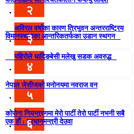
२
अविरल वर्षाका कारण त्रिभुवन अन्तरराष्ट्रिय
३
विमानस्थलका आन्तरिकतर्फका उडान स्थगन
पहिरोले धादिङबेसी मलेखु सडक अवरुद्ध
४
नेपाल जेसीजको मनोनयमा नवराज वन
५
कोरोना नियन्त्रणमा मेरो पार्टी तेरो पार्टी नभनी सबै
६
एक हौं : प्रधानमन्त्री देउवा