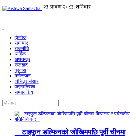
होमपेज
समाचार
राजनीति
धार्मिक
अर्थतन्त्र
खेलकूद
प्रवास
मनोरन्जन
विचित्र संसार
पत्रपत्रिका
सम्पादकिय
टाइफुन डल्फिनको जोखिमपछि पूर्वी चीनमा