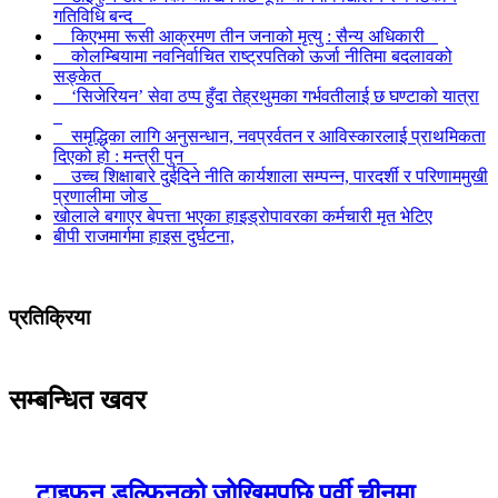
गतिविधि बन्द
किएभमा रूसी आक्रमण तीन जनाको मृत्यु : सैन्य अधिकारी
कोलम्बियामा नवनिर्वाचित राष्ट्रपतिको ऊर्जा नीतिमा बदलावको
सङ्केत
‘सिजेरियन’ सेवा ठप्प हुँदा तेह्रथुमका गर्भवतीलाई छ घण्टाको यात्रा
समृद्धिका लागि अनुसन्धान, नवप्रर्वतन र आविस्कारलाई प्राथमिकता
दिएको हो : मन्त्री पुन
उच्च शिक्षाबारे दुईदिने नीति कार्यशाला सम्पन्न, पारदर्शी र परिणाममुखी
प्रणालीमा जोड
खोलाले बगाएर बेपत्ता भएका हाइड्रोपावरका कर्मचारी मृत भेटिए
बीपी राजमार्गमा हाइस दुर्घटना,
प्रतिक्रिया
सम्बन्धित खवर
टाइफुन डल्फिनको जोखिमपछि पूर्वी चीनमा