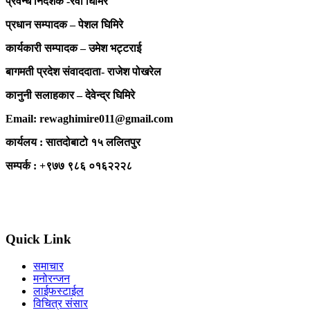
प्रवन्ध निर्देशक -रेवा घिमिरे
प्रधान सम्पादक – पेशल घिमिरे
कार्यकारी सम्पादक – उमेश भट्टराई
बागमती प्रदेश संवाददाता- राजेश पोखरेल
कानुनी सलाहकार – देवेन्द्र घिमिरे
Email: rewaghimire011@gmail.com
कार्यलय : सातदोबाटो १५ ललितपुर
सम्पर्क : +९७७ ९८६ ०१६२२२८
Quick Link
समाचार
मनोरन्जन
लाईफस्टाईल
विचित्र संसार