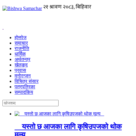
होमपेज
समाचार
राजनीति
धार्मिक
अर्थतन्त्र
खेलकूद
प्रवास
मनोरन्जन
विचित्र संसार
पत्रपत्रिका
सम्पादकिय
यस्तो छ आजका लागि कृषिउपजको थोक
मूल्य