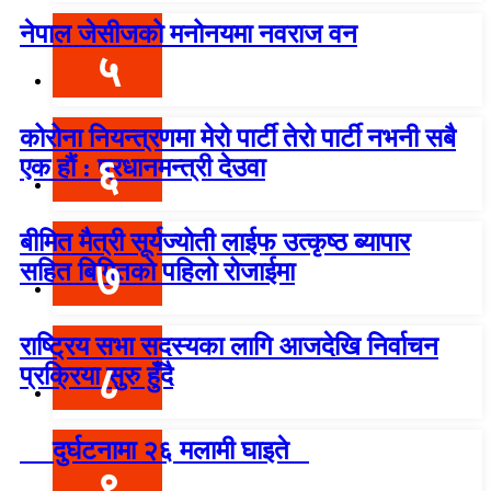
नेपाल जेसीजको मनोनयमा नवराज वन
५
कोरोना नियन्त्रणमा मेरो पार्टी तेरो पार्टी नभनी सबै
६
एक हौं : प्रधानमन्त्री देउवा
बीमित मैत्री सूर्यज्योती लाईफ उत्कृष्ठ ब्यापार
७
सहित बिमितको पहिलो रोजाईमा
राष्ट्रिय सभा सदस्यका लागि आजदेखि निर्वाचन
८
प्रक्रिया सुरु हुँदै
दुर्घटनामा २६ मलामी घाइते
९