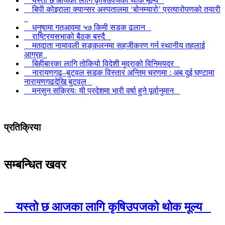
यस्तो छ आजका लागि कृषिउपजको थोक मूल्य
बिपी कोइराला क्यान्सर अस्पतालमा ‘बोनम्यारो’ प्रत्यारोपणको तयारी
धनुषामा गतआवमा ५७ किमी सडक ढलान
राष्ट्रियसभाको बैठक बस्दै
मतदाता नामावली सङ्कलनमा सहजीकरण गर्न स्थानीय तहलाई
आग्रह
बिहीबारका लागि तोकियो विदेशी मुद्राको विनिमयदर
नारायणगढ–बुटवल सडक विस्तार अन्तिम चरणमा : अब दुई घण्टामा
नारायणगढदेखि बुटवल
मनसुन सक्रियः यी प्रदेशमा भारी वर्षा हुने पूर्वानुमान
प्रतिक्रिया
सम्बन्धित खवर
यस्तो छ आजका लागि कृषिउपजको थोक मूल्य