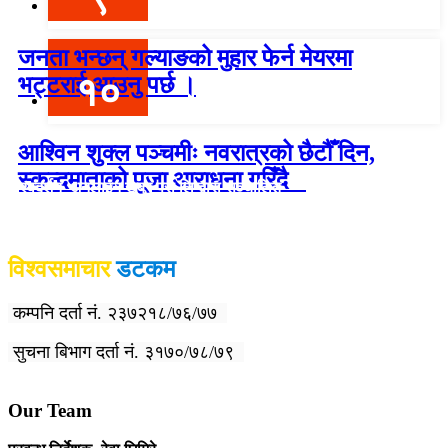
जनता भन्छन् गल्याङको मुहार फेर्न मेयरमा
१०
भट्टराई आउनु पर्छ ।
आश्विन शुक्ल पञ्चमीः नवरात्रको छैटौँ दिन,
स्कन्दमाताको पूजा आराधना गरिँदै
विश्वदर्शन अनलाइन खबर प्रा लि द्वारा सञ्चा
लित
विश्वसमाचार
डटकम
कम्पनि दर्ता नं. २३७२१८/७६/७७
सुचना बिभाग दर्ता नं. ३१७०/७८/७९
Our Team