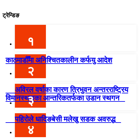
ट्रेन्डिङ
१
काठमाडौँमा अनिश्चितकालीन कर्फयु आदेश
२
अविरल वर्षाका कारण त्रिभुवन अन्तरराष्ट्रिय
३
विमानस्थलका आन्तरिकतर्फका उडान स्थगन
पहिरोले धादिङबेसी मलेखु सडक अवरुद्ध
४