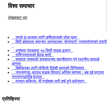
विश्व समाचार
लेखकबाट थप
यस्तो छ आजका लागि कृषिउपजको थोक मूल्य
बिपी कोइराला क्यान्सर अस्पतालमा ‘बोनम्यारो’ प्रत्यारोपणको तयारी
धनुषामा गतआवमा ५७ किमी सडक ढलान
राष्ट्रियसभाको बैठक बस्दै
मतदाता नामावली सङ्कलनमा सहजीकरण गर्न स्थानीय तहलाई
आग्रह
बिहीबारका लागि तोकियो विदेशी मुद्राको विनिमयदर
नारायणगढ–बुटवल सडक विस्तार अन्तिम चरणमा : अब दुई घण्टामा
नारायणगढदेखि बुटवल
मनसुन सक्रियः यी प्रदेशमा भारी वर्षा हुने पूर्वानुमान
प्रतिक्रिया