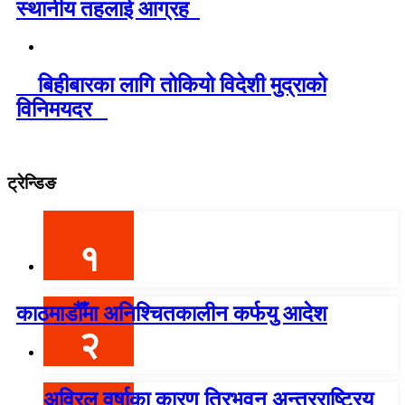
स्थानीय तहलाई आग्रह
बिहीबारका लागि तोकियो विदेशी मुद्राको
विनिमयदर
ट्रेन्डिङ
१
काठमाडौँमा अनिश्चितकालीन कर्फयु आदेश
२
अविरल वर्षाका कारण त्रिभुवन अन्तरराष्ट्रिय