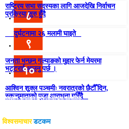
राष्ट्रिय सभा सदस्यका लागि आजदेखि निर्वाचन
८
प्रक्रिया सुरु हुँदै
दुर्घटनामा २६ मलामी घाइते
९
जनता भन्छन् गल्याङको मुहार फेर्न मेयरमा
१०
भट्टराई आउनु पर्छ ।
आश्विन शुक्ल पञ्चमीः नवरात्रको छैटौँ दिन,
स्कन्दमाताको पूजा आराधना गरिँदै
विश्वदर्शन अनलाइन खबर प्रा लि द्वारा सञ्चा
लित
विश्वसमाचार
डटकम