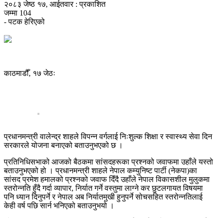
२०८३ जेष्ठ १७, आईतवार : प्रकाशित
जम्मा
104
- पटक हेरिएको
काठमाडौँ, १७ जेठः
प्रधानमन्त्री वालेन्द्र शाहले विपन्न वर्गलाई निःशुल्क शिक्षा र स्वास्थ्य सेवा दिन
सरकारले योजना बनाएको बताउनुभएको छ ।
प्रतिनिधिसभाको आजको बैठकमा सांसदहरूका प्रश्नको जवाफमा उहाँले यस्तो
बताउनुभएको हो । प्रधानमन्त्री शाहले नेपाल कम्युनिष्ट पार्टी (नेकपा)का
सांसद प्रमेश हमालको प्रश्नको जवाफ दिँदै उहाँले नेपाल विकासशील मुलुकमा
स्तरोन्नति हुँदै गर्दा व्यापार, निर्यात गर्ने वस्तुमा लाग्ने कर छुटलगायत विषयमा
पनि ध्यान दिनुपर्ने र नेपाल अब निर्यातमुखी हुनुपर्ने सोचसहित स्तरोन्नतिलाई
केही वर्ष पछि सार्न भनिएको बताउनुभयो ।