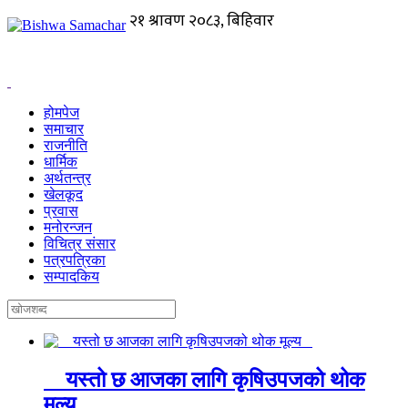
होमपेज
समाचार
राजनीति
धार्मिक
अर्थतन्त्र
खेलकूद
प्रवास
मनोरन्जन
विचित्र संसार
पत्रपत्रिका
सम्पादकिय
यस्तो छ आजका लागि कृषिउपजको थोक
मूल्य