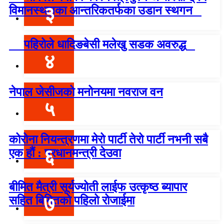
३
विमानस्थलका आन्तरिकतर्फका उडान स्थगन
पहिरोले धादिङबेसी मलेखु सडक अवरुद्ध
४
नेपाल जेसीजको मनोनयमा नवराज वन
५
कोरोना नियन्त्रणमा मेरो पार्टी तेरो पार्टी नभनी सबै
६
एक हौं : प्रधानमन्त्री देउवा
बीमित मैत्री सूर्यज्योती लाईफ उत्कृष्ठ ब्यापार
७
सहित बिमितको पहिलो रोजाईमा