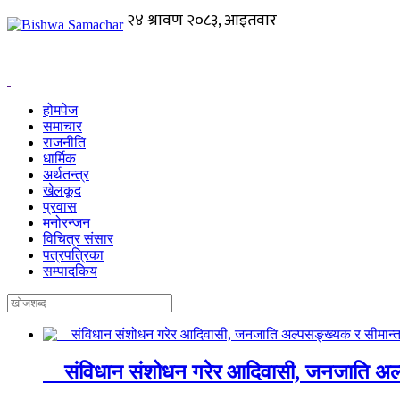
होमपेज
समाचार
राजनीति
धार्मिक
अर्थतन्त्र
खेलकूद
प्रवास
मनोरन्जन
विचित्र संसार
पत्रपत्रिका
सम्पादकिय
संविधान संशोधन गरेर आदिवासी, जनजाति अल्पस