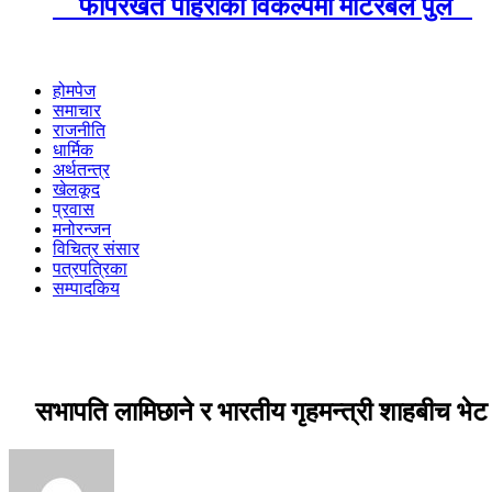
फापरखेत पहिरोको विकल्पमा मोटरेबल पुल
होमपेज
समाचार
राजनीति
धार्मिक
अर्थतन्त्र
खेलकूद
प्रवास
मनोरन्जन
विचित्र संसार
पत्रपत्रिका
सम्पादकिय
सभापति लामिछाने र भारतीय गृहमन्त्री शाहबीच भेट 