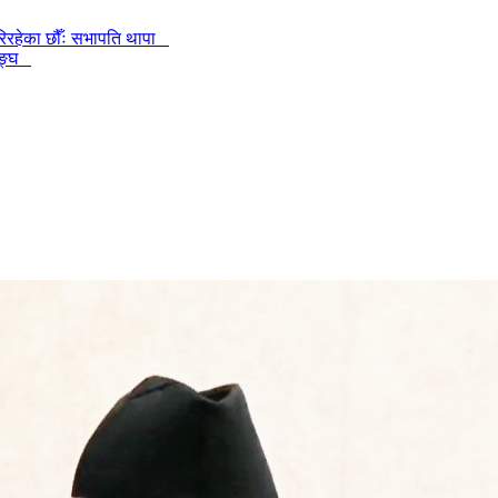
गरिरहेका छौँः सभापति थापा
 सङ्घ