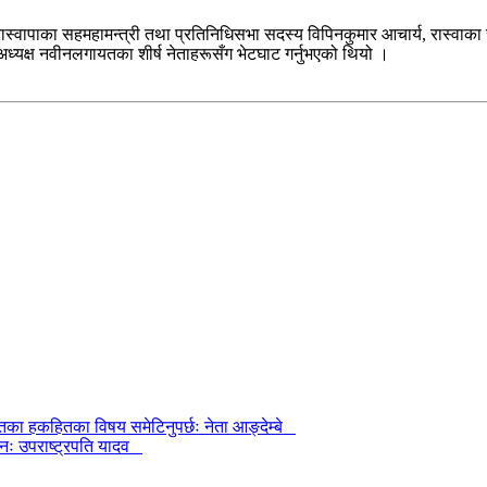
ल, रास्वापाका सहमहामन्त्री तथा प्रतिनिधिसभा सदस्य विपिनकुमार आचार्य, रास
ध्यक्ष नवीनलगायतका शीर्ष नेताहरूसँग भेटघाट गर्नुभएको थियो ।
ा हकहितका विषय समेटिनुपर्छः नेता आङ्देम्बे
नः उपराष्ट्रपति यादव