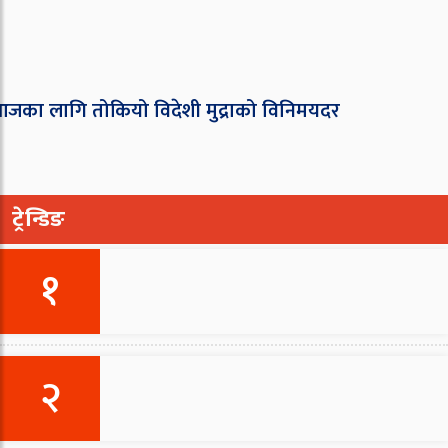
ा लागि तोकियो विदेशी मुद्राको विनिमयदर
ट्रेन्डिङ
१
२
डौँमा अनिश्चितकालीन कर्फयु आदेश