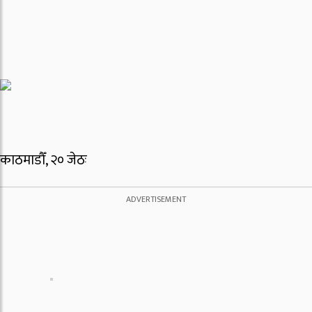
काठमाडौँ, २० जेठः