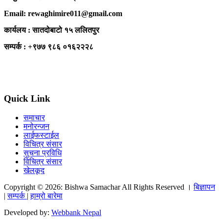
Email: rewaghimire011@gmail.com
कार्यलय : सातदोबाटो १५ ललितपुर
सम्पर्क : +९७७ ९८६ ०१६२२२८
Quick Link
समाचार
मनोरन्जन
लाईफस्टाईल
विचित्र संसार
सुचना प्रविधि
विचित्र संसार
खेलकूद
Copyright © 2026: Bishwa Samachar All Rights Reserved ।
बिज्ञापन
|
सम्पर्क
|
हाम्रो बारेमा
Developed by:
Webbank Nepal