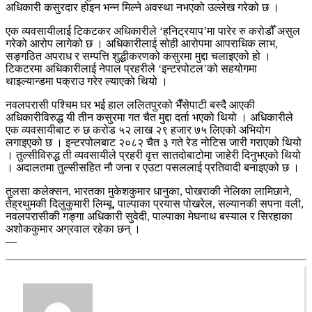
अधिकारी कसुरदार होइन भन्न मिल्ने अवस्था नभएको उल्लेख गरेको छ ।
एक व्यवसायीलाई टिकटकर अधिकारीले ‘हनिट्रयाप’मा पारेर रु करोडौँ असुल
गरेको आरोप लागेको छ । अधिकारीलाई सोही आरोपमा आपराधिक लाभ,
सङ्गठित अपराध र सम्पत्ति शुद्धीकरणको कसुरमा मुद्दा चलाइएको हो ।
टिकटरमा अधिकारीलाई नेपाल प्रहरीले ‘इन्टरपोटल’को सहयोगमा
थाइल्यान्डमा पक्राउ गरेर ल्याएको थियो ।
नवलपरासी पश्चिम घर भई हाल ललितपुरको भैँसेपाटी बस्दै आएकी
अधिकारीविरुद्ध यी तीन कसुरमा गत चैत मुद्दा दर्ता भएको थियो । अधिकारीले
एक व्यवसायीबाट रु छ करोड ५२ लाख २९ हजार ७५ लिएको अभियोग
लगाइएको छ । इन्टरपोलबाट २०८२ चैत ३ गते रेड नोटिस जारी गराएको थियो
। तुल्सीविरुद्ध ती व्यवसायीले प्रहरी वृत्त सातदोबाटोमा जाहेरी दिनुभएको थियो
। अदालतमा तुल्सीसहित नौ जना र एउटा पसललाई प्रतिवादी बनाइएको छ ।
तुलसा कलेक्सन, भारतका मुकेशकुमार धानुका, पोखराकी नेलिका लामिछाने,
तेह्रथुमकी दिलुकुमारी लिम्बू, पाल्पाका प्रयास पोखरेल, सल्यानकी सपना वली,
नवलपरासीकी गङ्गा अधिकारी सुवेदी, पाल्पाका मेघनाथ बस्याल र सिरहाका
अशोककुमार अग्रवाल रहेका छन् ।
—