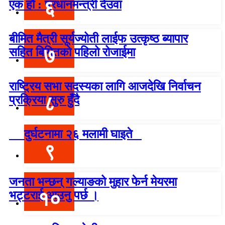
६
एक हौं : प्रधानमन्त्री देउवा
बीमित मैत्री सूर्यज्योती लाईफ उत्कृष्ठ ब्यापार
७
सहित बिमितको पहिलो रोजाईमा
राष्ट्रिय सभा सदस्यका लागि आजदेखि निर्वाचन
८
प्रक्रिया सुरु हुँदै
दुर्घटनामा २६ मलामी घाइते
९
जनता भन्छन् गल्याङको मुहार फेर्न मेयरमा
१०
भट्टराई आउनु पर्छ ।