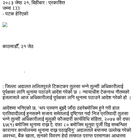
२०८३ जेष्ठ २१, बिहीबार : प्रकाशित
जम्मा
133
- पटक हेरिएको
काठमाडौँ, २१ जेठ
: जिल्ला अदालत ललितपुरले टिकटकर तुलसा भन्ने तुल्सी अधिकारीलाई
पुर्पक्षका लागि थुनामा पठाउने आदेश गरेको छ । न्यायाधीश टेकनाथ गौतमको
इजलासले आज अधिकारीलाई पुर्पक्षका लगि थुनामा पठाउने आदेश गरेको हो ।
आदेशमा भनिएको छ, ‘थप प्रमाण बुझ्दै जाँदा ठहरेबमोजिम हुने गरी हाल
प्रतिवादीलाई हुनसक्ने सजाय समेतलाई दृष्टिगत गर्दा निज प्रतिवादी तुलसा
भन्ने तुल्सी अधिकारीलाई मुलुकी फौजदारी कार्यविधि संहिता, २०७४ को दफा
६७(१) बमोजिम थुनामा राख्न ऐ. दफा ८० बमोजिम थुनुवा पुर्जी दिइ सम्बन्धित
कारागार कार्यालयमा थुनामा राख्न पठाइदिनु’ अदालतले बयानमा उल्लेख गरेको
अवस्था, बैंक खाता, सुनको विवरण हेर्दा तत्काल प्राप्त प्रमाणका आधारमा