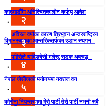
काठमाडौँमा अनिश्चितकालीन कर्फयु आदेश
२
अविरल वर्षाका कारण त्रिभुवन अन्तरराष्ट्रिय
३
विमानस्थलका आन्तरिकतर्फका उडान स्थगन
पहिरोले धादिङबेसी मलेखु सडक अवरुद्ध
४
नेपाल जेसीजको मनोनयमा नवराज वन
५
कोरोना नियन्त्रणमा मेरो पार्टी तेरो पार्टी नभनी सबै