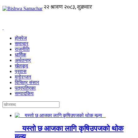
होमपेज
समाचार
राजनीति
धार्मिक
अर्थतन्त्र
खेलकूद
प्रवास
मनोरन्जन
विचित्र संसार
पत्रपत्रिका
सम्पादकिय
यस्तो छ आजका लागि कृषिउपजको थोक
मूल्य