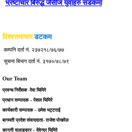
भ्रष्टाचार बिरुद्ध जेसीज युवाहरु सडकमा
विश्वदर्शन अनलाइन खबर प्रा लि द्वारा सञ्चा
लित
विश्वसमाचार
डटकम
कम्पनि दर्ता नं. २३७२१८/७६/७७
सुचना बिभाग दर्ता नं. ३१७०/७८/७९
Our Team
प्रवन्ध निर्देशक -रेवा घिमिरे
प्रधान सम्पादक – पेशल घिमिरे
कार्यकारी सम्पादक – उमेश भट्टराई
बागमती प्रदेश संवाददाता- राजेश पोखरेल
कानुनी सलाहकार – देवेन्द्र घिमिरे