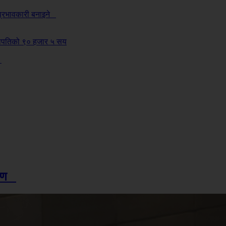
 प्रभावकारी बनाइने
सेनापतिको ९० हजार ५ सय
ी
र्षण