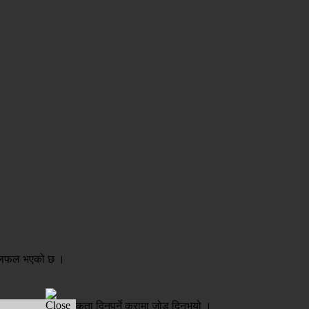
हन छलफल भएको छ ।
रवर्द्धनलाई प्राथमिकता दिनुपर्ने कुरामा जोड दिनुभयो ।