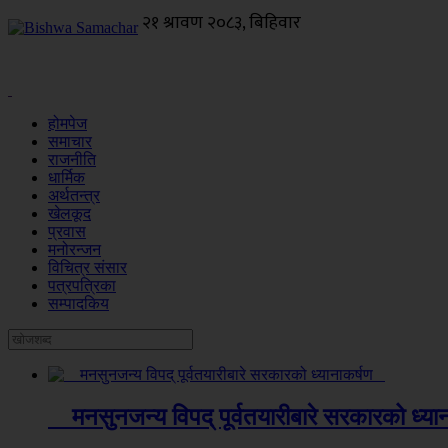
होमपेज
समाचार
राजनीति
धार्मिक
अर्थतन्त्र
खेलकूद
प्रवास
मनोरन्जन
विचित्र संसार
पत्रपत्रिका
सम्पादकिय
मनसुनजन्य विपद् पूर्वतयारीबारे सरकारको ध्य