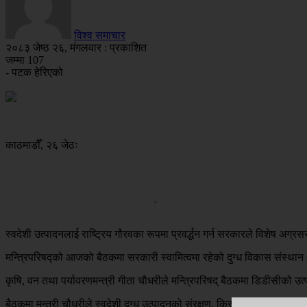
विश्व समाचार
२०८३ जेष्ठ २६, मंगलवार : प्रकाशित
जम्मा
107
- पटक हेरिएको
काठमाडौँ, २६ जेठः
स्वदेशी उत्पादनलाई राष्ट्रिय गौरवका रूपमा प्रवर्द्धन गर्न सरकारले विशेष अग्
मन्त्रिपरिषद्को आजको बैठकमा सरकारी स्वामित्वमा रहेको दुग्ध विकास संस्थान
कृषि, वन तथा पर्यावरणमन्त्री गीता चौधरीले मन्त्रिपरिषद् बैठकमा डिडीसीको उत्
बैठकमा मन्त्री चौधरीले स्वदेशी दुग्ध उत्पादनको संरक्षण, किसानको हित प्रवर्द