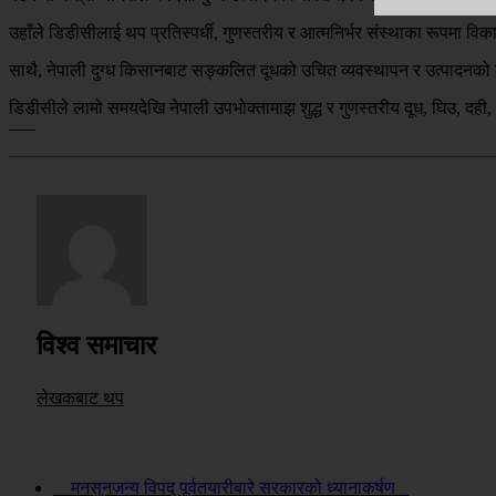
उहाँले डिडीसीलाई थप प्रतिस्पर्धी, गुणस्तरीय र आत्मनिर्भर संस्थाका रूपमा
साथै, नेपाली दुग्ध किसानबाट सङ्कलित दूधको उचित व्यवस्थापन र उत्पादनको 
डिडीसीले लामो समयदेखि नेपाली उपभोक्तामाझ शुद्ध र गुणस्तरीय दूध, घिउ, दह
–––
विश्व समाचार
लेखकबाट थप
मनसुनजन्य विपद् पूर्वतयारीबारे सरकारको ध्यानाकर्षण