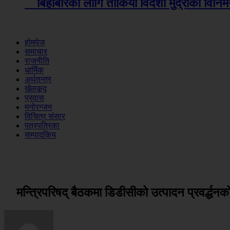
बिहीबारका लागि तोकियो विदेशी मुद्राको वि
होमपेज
समाचार
राजनीति
धार्मिक
अर्थतन्त्र
खेलकूद
प्रवास
मनोरन्जन
विचित्र संसार
पत्रपत्रिका
सम्पादकिय
मन्त्रिपरिषद् बैठकमा डिडीसीको उत्पादन प्रवर्द्