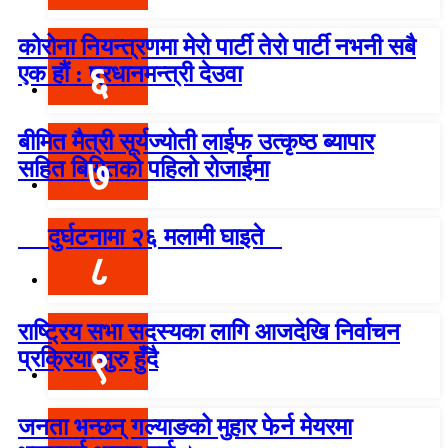
कोरोना नियन्त्रणमा मेरो पार्टी तेरो पार्टी नभनी सबै
६
एक हौं : प्रधानमन्त्री देउवा
बीमित मैत्री सूर्यज्योती लाईफ उत्कृष्ठ ब्यापार
७
सहित बिमितको पहिलो रोजाईमा
दुर्घटनामा २६ मलामी घाइते
८
राष्ट्रिय सभा सदस्यका लागि आजदेखि निर्वाचन
९
प्रक्रिया सुरु हुँदै
जनता भन्छन् गल्याङको मुहार फेर्न मेयरमा