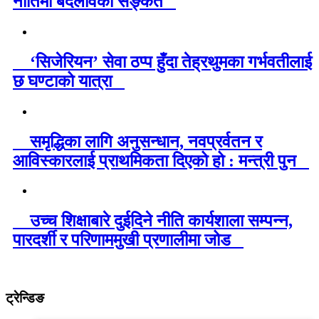
नीतिमा बदलावको सङ्केत
‘सिजेरियन’ सेवा ठप्प हुँदा तेह्रथुमका गर्भवतीलाई
छ घण्टाको यात्रा
समृद्धिका लागि अनुसन्धान, नवप्रर्वतन र
आविस्कारलाई प्राथमिकता दिएको हो : मन्त्री पुन
उच्च शिक्षाबारे दुईदिने नीति कार्यशाला सम्पन्न,
पारदर्शी र परिणाममुखी प्रणालीमा जोड
ट्रेन्डिङ