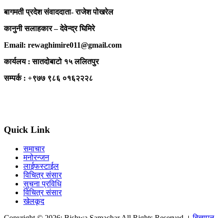
बागमती प्रदेश संवाददाता- राजेश पोखरेल
कानुनी सलाहकार – देवेन्द्र घिमिरे
Email: rewaghimire011@gmail.com
कार्यलय : सातदोबाटो १५ ललितपुर
सम्पर्क : +९७७ ९८६ ०१६२२२८
Quick Link
समाचार
मनोरन्जन
लाईफस्टाईल
विचित्र संसार
सुचना प्रविधि
विचित्र संसार
खेलकूद
Copyright © 2026: Bishwa Samachar All Rights Reserved ।
बिज्ञापन