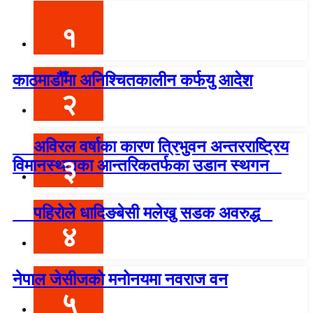
१
काठमाडौँमा अनिश्चितकालीन कर्फयु आदेश
२
अविरल वर्षाका कारण त्रिभुवन अन्तरराष्ट्रिय
३
विमानस्थलका आन्तरिकतर्फका उडान स्थगन
पहिरोले धादिङबेसी मलेखु सडक अवरुद्ध
४
नेपाल जेसीजको मनोनयमा नवराज वन
५