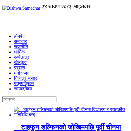
होमपेज
समाचार
राजनीति
धार्मिक
अर्थतन्त्र
खेलकूद
प्रवास
मनोरन्जन
विचित्र संसार
पत्रपत्रिका
सम्पादकिय
टाइफुन डल्फिनको जोखिमपछि पूर्वी चीनमा