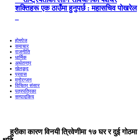
शक्तिहरू एक ठाउँमा हुनुपर्छ : महासचिव पोखरेल
होमपेज
समाचार
राजनीति
धार्मिक
अर्थतन्त्र
खेलकूद
प्रवास
मनोरन्जन
विचित्र संसार
पत्रपत्रिका
सम्पादकिय
हुरीका कारण विनयी त्रिवेणीमा १७ घर र दुई गोठमा