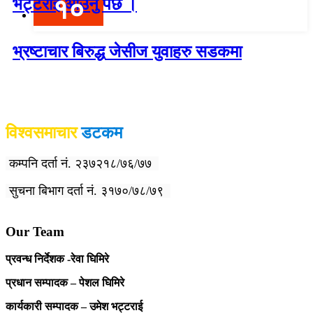
१०
भट्टराई आउनु पर्छ ।
भ्रष्टाचार बिरुद्ध जेसीज युवाहरु सडकमा
विश्वदर्शन अनलाइन खबर प्रा लि द्वारा सञ्चा
लित
विश्वसमाचार
डटकम
कम्पनि दर्ता नं. २३७२१८/७६/७७
सुचना बिभाग दर्ता नं. ३१७०/७८/७९
Our Team
प्रवन्ध निर्देशक -रेवा घिमिरे
प्रधान सम्पादक – पेशल घिमिरे
कार्यकारी सम्पादक – उमेश भट्टराई