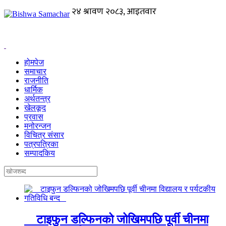
होमपेज
समाचार
राजनीति
धार्मिक
अर्थतन्त्र
खेलकूद
प्रवास
मनोरन्जन
विचित्र संसार
पत्रपत्रिका
सम्पादकिय
टाइफुन डल्फिनको जोखिमपछि पूर्वी चीनमा