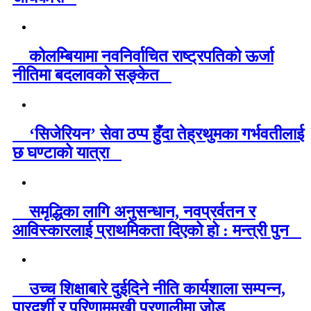
कोलम्बियामा नवनिर्वाचित राष्ट्रपतिको ऊर्जा
नीतिमा बदलावको सङ्केत
‘सिजेरियन’ सेवा ठप्प हुँदा तेह्रथुमका गर्भवतीलाई
छ घण्टाको यात्रा
समृद्धिका लागि अनुसन्धान, नवप्रर्वतन र
आविस्कारलाई प्राथमिकता दिएको हो : मन्त्री पुन
उच्च शिक्षाबारे दुईदिने नीति कार्यशाला सम्पन्न,
पारदर्शी र परिणाममुखी प्रणालीमा जोड