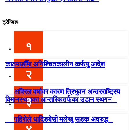
ट्रेन्डिङ
१
काठमाडौँमा अनिश्चितकालीन कर्फयु आदेश
२
अविरल वर्षाका कारण त्रिभुवन अन्तरराष्ट्रिय
३
विमानस्थलका आन्तरिकतर्फका उडान स्थगन
पहिरोले धादिङबेसी मलेखु सडक अवरुद्ध
४