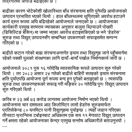
तीव्रगतिमा अगाडि बढाइएको छ ।
बाढीका कारण भोटेकोशी खोलास्थित बाँध संरचनामा क्षति पुगेपछि आयोजनाको
उत्पादन प्रभावित भएको थियो । हाल बाँधस्थलमा थुप्रिएको अवरोध हटाउने
कार्य द्रुत रूपमा अघि बढिरहेको आयोजनाले जनाएको छ । आयोजनाका
कार्यकारी प्रमुख सत्यराम ज्याख्वका अनुसार बालुवा थिग्र्याउने पोखरी
(डिसिल्टिङ बेसिन) मा जम्मा भएका अवरोध हटाइसकिएको छ भने ‘हेडरेस’
सुरुङ तथा विद्युत् उत्पादनसँग सम्बन्धित उपकरणको सफाइसमेत सम्पन्न
गरिएको छ ।
बाढीले कटान गरेको बाह्य संरचनाअन्तर्गत ड्याम तथा विद्युत्गृह जाने पहुँचमार्गमा
रहेको पक्की पुलको संरक्षणका लागि दायाँ–बायाँ पर्खाल निर्माणकार्य जारी छ ।
आयोजनाले २०८१ पुस १६ गतेदेखि व्यावसायिक रूपले उत्पादन सुरु गरेको
थियो । तर २०८२ असार २४ गतेको बाढीले बाहिरी सतहको ड्याम संरचनामा
क्षति पुर्याएपछि आयोजना पूर्ण रूपमा बन्द हुन पुगेको बताइएको छ । त्यसपछि
सुरुङ तथा उपकरणहरूको सफाइ गरी मङ्सिर २० गतेदेखि पुनः विद्युत् उत्पादन
सुरु गरिएको थियो ।
करिब रु २३ अर्ब ७३ करोड लागतमा आयोजना निर्माण भएको थियो ।
आयोजनामा चार दशमलव आठ किलोमिटर लामो हेडरेस सुरुङमार्फत
प्रतिसेकेन्ड ८० घनमिटर पानी विद्युत्गृहमा पुर्याइन्छ । त्यहाँ जडान गरिएका
तीनवटा फ्रान्सिस टर्बाइनबाट अधिकतम एक सय ११ मेगावाट विद्युत् उत्पादन
गर्ने क्षमता रहेको आयोजनाका केन्द्र प्रमुख सन्तोष अधिकारीले बताउनुभयो ।
—