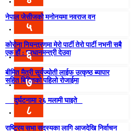
नेपाल जेसीजको मनोनयमा नवराज वन
५
कोरोना नियन्त्रणमा मेरो पार्टी तेरो पार्टी नभनी सबै
६
एक हौं : प्रधानमन्त्री देउवा
बीमित मैत्री सूर्यज्योती लाईफ उत्कृष्ठ ब्यापार
७
सहित बिमितको पहिलो रोजाईमा
दुर्घटनामा २६ मलामी घाइते
८
राष्ट्रिय सभा सदस्यका लागि आजदेखि निर्वाचन