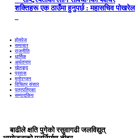
शक्तिहरू एक ठाउँमा हुनुपर्छ : महासचिव पोखरेल
होमपेज
समाचार
राजनीति
धार्मिक
अर्थतन्त्र
खेलकूद
प्रवास
मनोरन्जन
विचित्र संसार
पत्रपत्रिका
सम्पादकिय
बाढीले क्षति पुगेको रसुवागढी जलविद्युत्