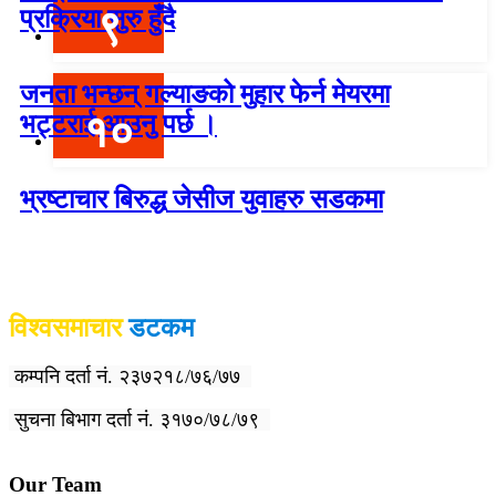
९
प्रक्रिया सुरु हुँदै
जनता भन्छन् गल्याङको मुहार फेर्न मेयरमा
१०
भट्टराई आउनु पर्छ ।
भ्रष्टाचार बिरुद्ध जेसीज युवाहरु सडकमा
विश्वदर्शन अनलाइन खबर प्रा लि द्वारा सञ्चा
लित
विश्वसमाचार
डटकम
कम्पनि दर्ता नं. २३७२१८/७६/७७
सुचना बिभाग दर्ता नं. ३१७०/७८/७९
Our Team