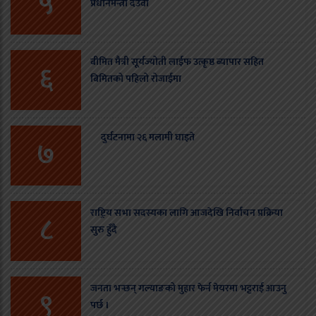
५
प्रधानमन्त्री देउवा
बीमित मैत्री सूर्यज्योती लाईफ उत्कृष्ठ ब्यापार सहित
६
बिमितको पहिलो रोजाईमा
दुर्घटनामा २६ मलामी घाइते
७
राष्ट्रिय सभा सदस्यका लागि आजदेखि निर्वाचन प्रक्रिया
८
सुरु हुँदै
जनता भन्छन् गल्याङको मुहार फेर्न मेयरमा भट्टराई आउनु
९
पर्छ ।