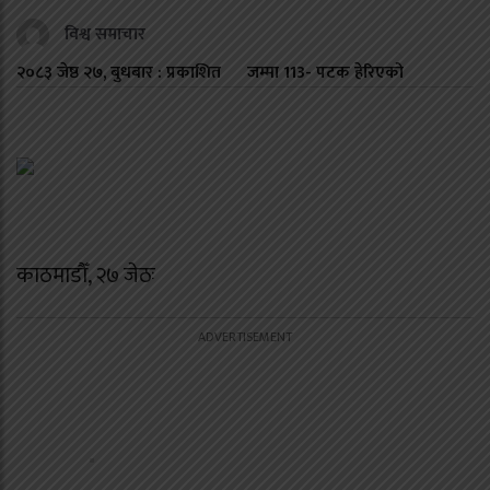
विश्व समाचार
२०८३ जेष्ठ २७, बुधबार : प्रकाशित
जम्मा
113
- पटक हेरिएको
काठमाडौँ, २७ जेठः