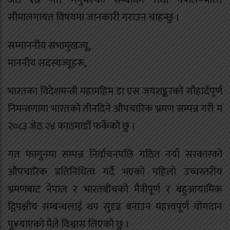
जेठ १७ गते गर्नुभएको सम्बोधन तथा नेपाल–भारत
सीमालगायत विषयमा जानकारी गराउन चाहन्छु ।
सम्माननीय सभामुखज्यू,
माननीय सदस्यज्यूहरू,
भारतका विदेशमन्त्री महामहिम डा एस जयशङ्करको सौहार्दपूर्ण
निमन्त्रणामा भारतको तीनदिने औपचारिक भ्रमण सम्पन्न गरी म
२०८३ जेठ २४ काठमाडौँ फर्केको छु ।
गत फागुनमा सम्पन्न निर्वाचनपछि गठित नयाँ सरकारको
औपचारिक प्रतिनिधित्व गर्दै भएको पहिलो उच्चस्तरीय
भ्रमणबाट नेपाल र भारतबीचको मैत्रीपूर्ण र बहुआयामिक
द्विपक्षीय सम्बन्धलाई थप सुदृढ बनाउन महत्त्वपूर्ण योगदान
पु¥याएको मैले विश्वास लिएको छु ।