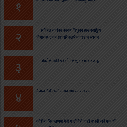
काठमाडौँमा अनिश्चितकालीन कर्फयु आदेश
१
अविरल वर्षाका कारण त्रिभुवन अन्तरराष्ट्रिय
२
विमानस्थलका आन्तरिकतर्फका उडान स्थगन
पहिरोले धादिङबेसी मलेखु सडक अवरुद्ध
३
नेपाल जेसीजको मनोनयमा नवराज वन
४
कोरोना नियन्त्रणमा मेरो पार्टी तेरो पार्टी नभनी सबै एक हौं :