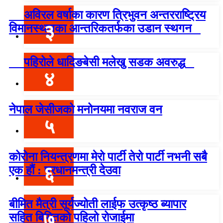
अविरल वर्षाका कारण त्रिभुवन अन्तरराष्ट्रिय
३
विमानस्थलका आन्तरिकतर्फका उडान स्थगन
पहिरोले धादिङबेसी मलेखु सडक अवरुद्ध
४
नेपाल जेसीजको मनोनयमा नवराज वन
५
कोरोना नियन्त्रणमा मेरो पार्टी तेरो पार्टी नभनी सबै
६
एक हौं : प्रधानमन्त्री देउवा
बीमित मैत्री सूर्यज्योती लाईफ उत्कृष्ठ ब्यापार
७
सहित बिमितको पहिलो रोजाईमा