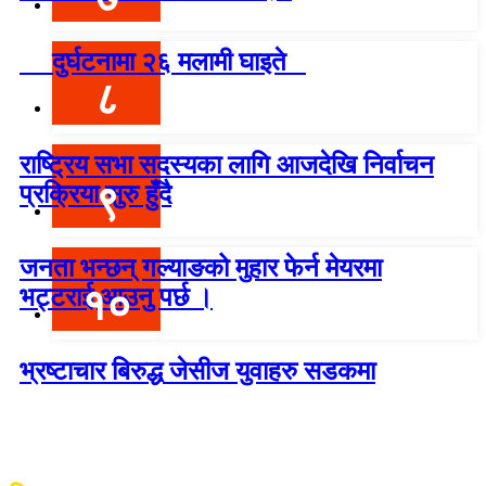
दुर्घटनामा २६ मलामी घाइते
८
राष्ट्रिय सभा सदस्यका लागि आजदेखि निर्वाचन
९
प्रक्रिया सुरु हुँदै
जनता भन्छन् गल्याङको मुहार फेर्न मेयरमा
१०
भट्टराई आउनु पर्छ ।
भ्रष्टाचार बिरुद्ध जेसीज युवाहरु सडकमा
विश्वदर्शन अनलाइन खबर प्रा लि द्वारा सञ्चा
लित