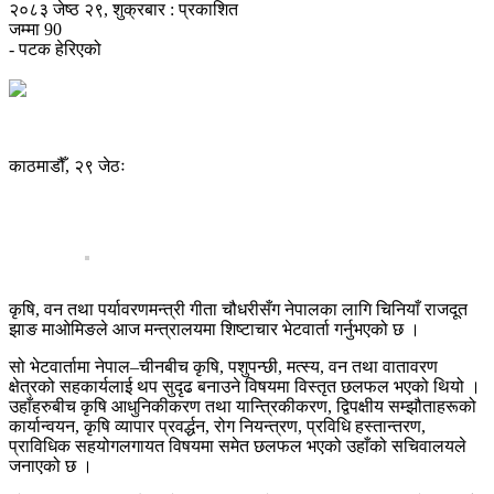
२०८३ जेष्ठ २९, शुक्रबार : प्रकाशित
जम्मा
90
- पटक हेरिएको
काठमाडौँ, २९ जेठः
कृषि, वन तथा पर्यावरणमन्त्री गीता चौधरीसँग नेपालका लागि चिनियाँ राजदूत
झाङ माओमिङले आज मन्त्रालयमा शिष्टाचार भेटवार्ता गर्नुभएको छ ।
सो भेटवार्तामा नेपाल–चीनबीच कृषि, पशुपन्छी, मत्स्य, वन तथा वातावरण
क्षेत्रको सहकार्यलाई थप सुदृढ बनाउने विषयमा विस्तृत छलफल भएको थियो ।
उहाँहरुबीच कृषि आधुनिकीकरण तथा यान्त्रिकीकरण, द्विपक्षीय सम्झौताहरूको
कार्यान्वयन, कृषि व्यापार प्रवर्द्धन, रोग नियन्त्रण, प्रविधि हस्तान्तरण,
प्राविधिक सहयोगलगायत विषयमा समेत छलफल भएको उहाँको सचिवालयले
जनाएको छ ।