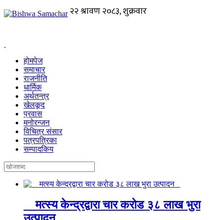
होमपेज
समाचार
राजनीति
धार्मिक
अर्थतन्त्र
खेलकूद
प्रवास
मनोरन्जन
विचित्र संसार
पत्रपत्रिका
सम्पादकिय
मत्स्य केन्द्रद्वारा चार करोड ३८ लाख भुरा
उत्पादन