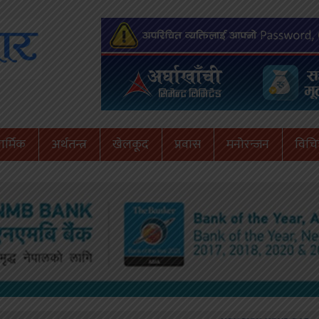
ार्मिक
अर्थतन्त्र
खेलकूद
प्रवास
मनोरन्जन
विचित