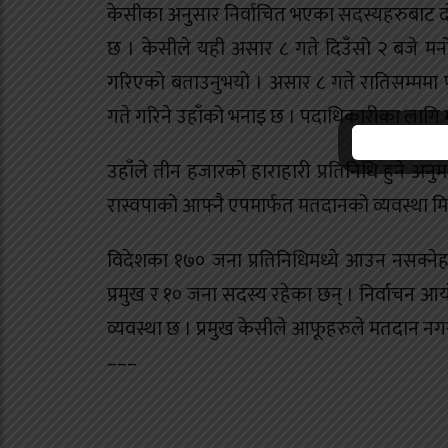
केसीका अनुसार निर्वाचित भएका सदस्यहरुबाट दोस्
छ । केसीले यही असार ८ गते दिउँसो २ बजे मनोनय
गरिएको बताउनुभयो । असार ८ गते रातिसम्ममा प
गते गरिने उहाँको भनाइ छ । पदाधिकारीका लागि मात
उहाँले तीन हजारको हाराहारी प्रतिनिधि हुने अ
रास्वपाको आफ्नै एपमार्फत मतदानको व्यवस्था मि
विदेशका १७० जना प्रतिनिधिमध्ये आउन नसक्नेहरु
प्रमुख र १० जना सदस्य रहेका छन् । निर्वाचन आय
व्यवस्था छ । प्रमुख केसीले आफूहरुले मतदान नग
–––