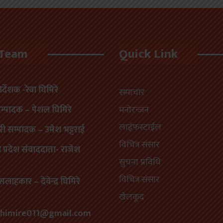
 Team
Quick Link
निर्देशक -रेवा घिमिरे
समाचार
सम्पादक – पेशल घिमिरे
मनोरन्जन
लाईफस्टाईल
री सम्पादक – उमेश भट्टराई
विचित्र संसार
प्रदेश संवाददाता- राजेश
सुचना प्रविधि
विचित्र संसार
सलाहकार – देवेन्द्र घिमिरे
खेलकूद
himire011@gmail.com