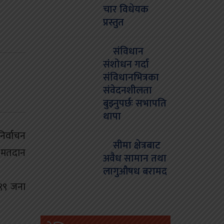
चार विधेयक
प्रस्तुत
संविधान
संशोधन गर्दा
संविधानभित्रका
संवेदनशीलता
बुझ्नुपर्छः सभापति
थापा
िर्वाचन
सीमा क्षेत्रबाट
र मतदान
अवैध सामान तथा
लागुऔषध बरामद
९९ जना