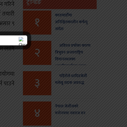
ट्रेन्डिङ
न गरिने
े तयारी
काठमाडौँमा
१
 असार ९
अनिश्चितकालीन कर्फयु
आदेश
अविरल वर्षाका कारण
२
का लागि
त्रिभुवन अन्तरराष्ट्रिय
विमानस्थलका
आन्तरिकतर्फका उडान
 आयोगमा
स्थगन
पहिरोले धादिङबेसी
३
न पाउने
मलेखु सडक अवरुद्ध
नेपाल जेसीजको
४
मनोनयमा नवराज वन