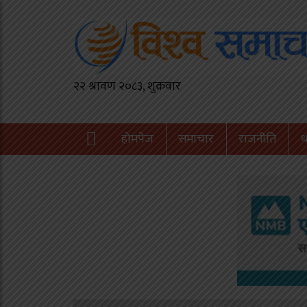
होमपेज
समाचार
राजनीति
ध