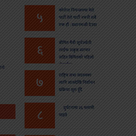
कोरोना नियन्त्रणमा मेरो
५
पार्टी तेरो पार्टी नभनी सबै
एक हौं : प्रधानमन्त्री देउवा
बीमित मैत्री सूर्यज्योती
६
लाईफ उत्कृष्ठ ब्यापार
सहित बिमितको पहिलो
रोजाईमा
ियो
राष्ट्रिय सभा सदस्यका
७
लागि आजदेखि निर्वाचन
प्रक्रिया सुरु हुँदै
दुर्घटनामा २६ मलामी
८
घाइते