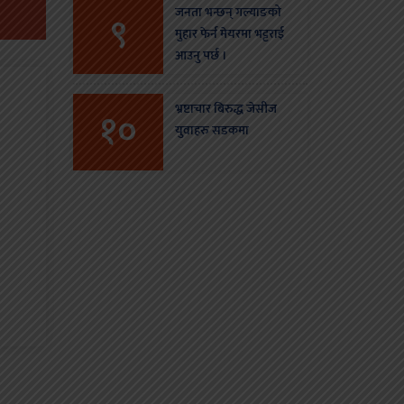
जनता भन्छन् गल्याङको
९
मुहार फेर्न मेयरमा भट्टराई
आउनु पर्छ ।
भ्रष्टाचार बिरुद्ध जेसीज
१०
युवाहरु सडकमा