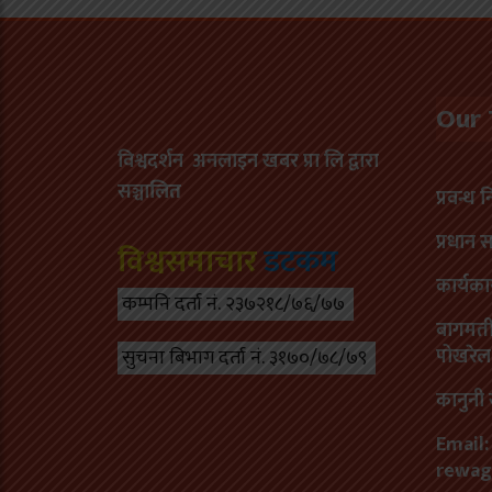
Our
विश्वदर्शन अनलाइन खबर प्रा लि द्वारा
सञ्चा
लित
प्रवन्ध 
प्रधान 
विश्वसमाचार
डटकम
कार्यका
कम्पनि दर्ता नं. २३७२१८/७६/७७
बागमती 
पोखरेल
सुचना बिभाग दर्ता नं. ३१७०/७८/७९
कानुनी 
Email:
rewag