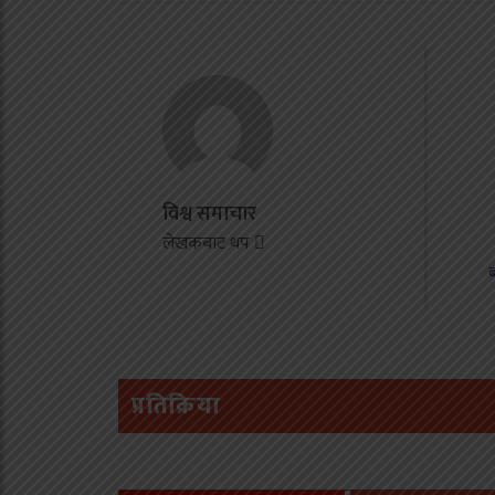
स
अ
व
प
स
स
विश्व समाचार
आ
लेखकबाट थप
म
ब
प्रतिक्रिया