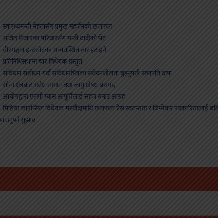
्वास्थ्यमन्त्री मेहतासँग प्रमुख महर्जनको छलफल
जित मिजारका परिवारसँग मन्त्री वादीको भेट
ीरगञ्जमा इन्टरनेटका अव्यवस्थित तार हटाइने
्रतिनिधिसभामा चार विधेयक प्रस्तुत
ंविधान संशोधन गर्दा संविधानभित्रका संवेदनशीलता बुझ्नुपर्छः सभापति थापा
ीमा क्षेत्रबाट अवैध सामान तथा लागुऔषध बरामद
योगद्वारा एलपी ग्यास आपूर्तिलाई सहज बनाउ आग्रह
िडिया काउन्सिल विधेयक मस्यौदामाथि छलफलः प्रेस स्वतन्त्रता र जिम्मेवार पत्रकारितालाई बल
नाउनुपर्ने सुझाव