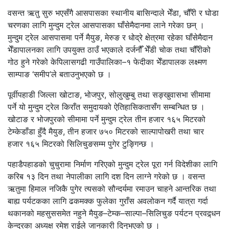
वसन्त ऋतु सुरु भएसँगै आसपासका स्थानीय बासिन्दाले भेँडा, चौँरी र घोडा
चरणका लागि मुन्दुम ट्रेल आसपासका घाँसेमैदानमा लाने गरेका छन् ।
मुन्दुम ट्रेल आसपासमा पर्ने मैयुङ, मेरुङ र धोद्रे क्षेत्रमा रहेका घाँसेमैदान
भेँडापालनका लागि उपयुक्त ठाउँ भएकाले दर्जनौँ भेँडी चोक तथा चौँरीको
गोठ हुने गरेको केपिलासगढी गाउँपालिका–१ फेदीका भेँडापालक लक्ष्मण
साम्पाङ ‘समीप’ले बताउनुभएको छ ।
पूर्वीपहाडी जिल्ला खोटाङ, भोजपुर, सोलुखुम्बु तथा सङ्खुवासभा सीमामा
पर्ने यो मुन्दुम ट्रेल किराँत समुदायको ऐतिहासिकतासँग सम्बन्धित छ ।
खोटाङ र भोजपुरको सीमामा पर्ने मुन्दुम ट्रेल तीन हजार १६५ मिटरको
टेम्केडाँडा हुँदै मैयुङ, तीन हजार ७५० मिटरको साल्पापोखरी तथा चार
हजार १६५ मिटरको सिलिचुङसम्म पुगेर टुङ्गिन्छ ।
पहाडैपहाडको चुचुरामा निर्माण गरिएको मुन्दुम ट्रेल पूरा गर्न विदेशीका लागि
करिब १३ दिन तथा नेपालीका लागि दश दिन लाग्ने गरेको छ । वसन्त
ऋतुमा हिमाल नजिकै पुगेर त्यसको सौन्दर्यमा रमाउन चाहने आन्तरिक तथा
बाह्य पर्यटकका लागि ढकमक्क फुलेका गुराँस अवलोकन गर्दै यात्रा गर्दा
थकानको महसुससमेत नहुने मैयुङ–टेम्क–साल्पा–सिलिचुङ पर्यटन प्रवद्र्धन
केन्द्रका अध्यक्ष रमेश राईले जानकारी दिनुभएको छ ।