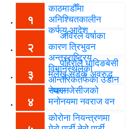
काठमाडौँमा
१
अनिश्चितकालीन
कर्फयु आदेश
अविरल वर्षाका
२
कारण त्रिभुवन
अन्तरराष्ट्रिय
पहिरोले धादिङबेसी
विमानस्थलका
३
मलेखु सडक अवरुद्ध
आन्तरिकतर्फका उडान
स्थगन
नेपाल जेसीजको
४
मनोनयमा नवराज वन
कोरोना नियन्त्रणमा
मेरो पार्टी तेरो पार्टी