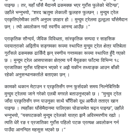
पाइन्छ । तर, यहाँ घाँसै मैदानमै ढकमक्क भएर गुराँस फुलेको भेटिन्छ”,
उहाँले भन्नुभयो, “शरद ऋतुमा लेकाली फूलहरु फुल्छन् । मुन्दुम ट्रेल
प्रकृतिप्रेमीका लागि अनुपम उपहार हो । मुन्दुम ट्रेलमा ठूल्ठूला घाँसेमैदान
छन् । त्यो अवलोकन गर्दा स्वर्गीय आनन्द आउँछ ।”
प्राकृतिक सौन्दर्य, जैविक विविधता, सांस्कृतिक सम्पदा र साहसिक
पदयात्राको अद्वितीय सङ्गमका रूपमा स्थापित मुन्दुम ट्रेल क्षेत्र यतिबेला
गुराँसले ढकमक्क ढाकिँदै झन् रमणीय गन्तव्यका रूपमा स्थापित हुँदै गएको
छ । मुन्दुम ट्रेल आसपासका क्षेत्रमा पर्ने मैयुङका फाँटमा विभिन्न १८
प्रजातिका गुराँस पहिचान भएको र अझै यकीन तथ्याङ्क आउन बाँकी
रहेको अनुसन्धानकर्ताले बताएका छन् ।
कामको थकान मेटाउन र प्रकृतिसँग रम्न फुर्सदको समय निल्नेबित्तिकै
मुन्दुम ट्रेलमा जाने गरेको एलबी मगरले बताउनुभएको छ । “मुन्दुम ट्रेल
जाँदा प्रकृतिसँग रम्न पाउनुका साथै चौँरीको दूध आफैँले तताएर खान
पाइन्छ । त्यहाँका घाँसेमैदानमा पालिएका घोडासमेत चढ्न पाइन्छ”, उहाँले
भन्नुभयो, “यसपटकको मुन्दुम ट्रेलको यात्रा झनै अविस्मरणीय रह्यो ।
त्यति धेरै रङ र प्रजातिका गुराँस पहिलो पटक प्रत्यक्ष अवलोकन गर्न
पाउँदा आनन्दित महसुस भएको छ ।”