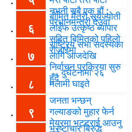
५
नभनी सबै एक हौं :
बीमित मैत्री सूर्यज्योती
प्रधानमन्त्री देउवा
६
लाईफ उत्कृष्ठ ब्यापार
सहित बिमितको पहिलो
राष्ट्रिय सभा सदस्यका
रोजाईमा
७
लागि आजदेखि
निर्वाचन प्रक्रिया सुरु
दुर्घटनामा २६
हुँदै
८
मलामी घाइते
जनता भन्छन्
९
गल्याङको मुहार फेर्न
मेयरमा भट्टराई आउनु
भ्रष्टाचार बिरुद्ध