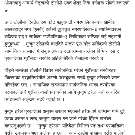
ओजनबाबु आचार्य नेतृत्वको टोलीले उक्त क्षेत्र निकै मनोहक रहेको बताएको
छ ।
उक्त टोलीमा दिक्तेल रुपाकोट मझुवागढी नगरपालिका–११ खार्मीका
लालबहादुर मगर ‘एलबी’, हलेसी तुवाचुङ नगरपालिका–३ च्यास्मिटारका
सञ्जिव राई र साकेला गाउँपालिका–३ खिदिमाका सन्जित राई सहभागी
हुनुहुन्थ्यो । मुन्दुम ट्रेलको चारदिने यात्रा पूरा गरेर फर्किएको टोलीले
सामाजिक सञ्जाल फेसबुक तथा इन्स्टाग्राममा राखेका विभिन्न रङ र
प्रजातिका गुराँसका तस्वीर अहिले धेरैको रोजाइमा परेको छ ।
हिँड्ने मान्छेको टोलीले खिचेर सार्वजनिक गरेका गुराँसका तस्वीरहरु
जिल्लाका प्रकृतिप्रेमीले आफ्नो फेसबुकमा राख्दै मुन्दुम ट्रेलको वर्णन
गरिरहेका छन् । सामाजिक सञ्जालमा सार्वजनिक भएका तस्वीरका
प्रभावले झनै गुराँस अवलोकन गर्नका लागि मुन्दुम ट्रेल जाने अन्तरिक
पर्यटकको सङ्ख्या बढ्दै गएको छ ।
मुन्दुम ट्रेल प्रकृतिको अनुपम उपहार भएकाले हरेक वर्ष कम्तिमा पनि दुई
पटक वसन्त र शरद् ऋतुमा यात्रा गर्न जाने गरेको हिँड्ने मान्छेले
बताउनुभएको छ । “मुन्दुम ट्रेलमा यतिबेला विभिन्न रङ तथा प्रजातिका
गुराँस ढकमक्क भएर फुलेका हुन्छन् । अन्य ठाउँमा पाखामा गुराँस फुलेको