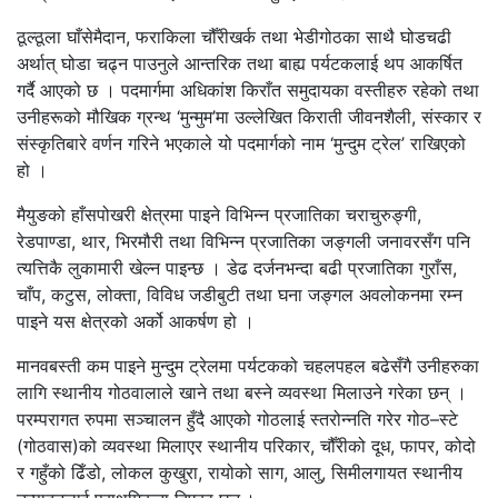
ठूल्ठूला घाँसेमैदान, फराकिला चौँरीखर्क तथा भेडीगोठका साथै घोडचढी
अर्थात् घोडा चढ्न पाउनुले आन्तरिक तथा बाह्य पर्यटकलाई थप आकर्षित
गर्दै आएको छ । पदमार्गमा अधिकांश किराँत समुदायका वस्तीहरु रहेको तथा
उनीहरूको मौखिक ग्रन्थ ‘मुन्मुम’मा उल्लेखित किराती जीवनशैली, संस्कार र
संस्कृतिबारे वर्णन गरिने भएकाले यो पदमार्गको नाम ‘मुन्दुम ट्रेल’ राखिएको
हो ।
मैयुङको हाँसपोखरी क्षेत्रमा पाइने विभिन्न प्रजातिका चराचुरुङ्गी,
रेडपाण्डा, थार, भिरमौरी तथा विभिन्न प्रजातिका जङ्गली जनावरसँग पनि
त्यत्तिकै लुकामारी खेल्न पाइन्छ । डेढ दर्जनभन्दा बढी प्रजातिका गुराँस,
चाँप, कटुस, लोक्ता, विविध जडीबुटी तथा घना जङ्गल अवलोकनमा रम्न
पाइने यस क्षेत्रको अर्को आकर्षण हो ।
मानवबस्ती कम पाइने मुन्दुम ट्रेलमा पर्यटकको चहलपहल बढेसँगै उनीहरुका
लागि स्थानीय गोठवालाले खाने तथा बस्ने व्यवस्था मिलाउने गरेका छन् ।
परम्परागत रुपमा सञ्चालन हुँदै आएको गोठलाई स्तरोन्नति गरेर गोठ–स्टे
(गोठवास)को व्यवस्था मिलाएर स्थानीय परिकार, चौँरीको दूध, फापर, कोदो
र गहुँको ढिँडो, लोकल कुखुरा, रायोको साग, आलु, सिमीलगायत स्थानीय