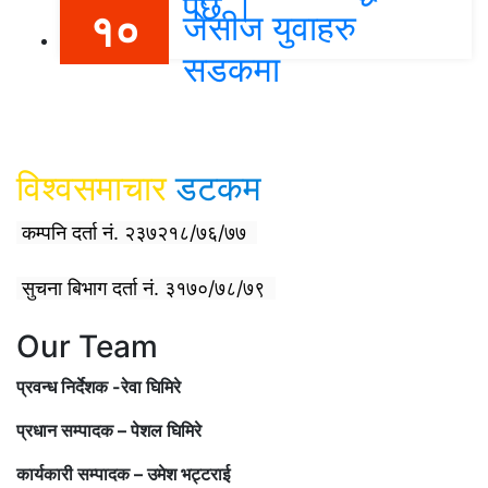
पर्छ ।
१०
जेसीज युवाहरु
सडकमा
विश्वदर्शन अनलाइन खबर प्रा लि द्वारा सञ्चा
लित
विश्वसमाचार
डटकम
कम्पनि दर्ता नं. २३७२१८/७६/७७
सुचना बिभाग दर्ता नं. ३१७०/७८/७९
Our Team
प्रवन्ध निर्देशक -रेवा घिमिरे
प्रधान सम्पादक – पेशल घिमिरे
कार्यकारी सम्पादक – उमेश भट्टराई