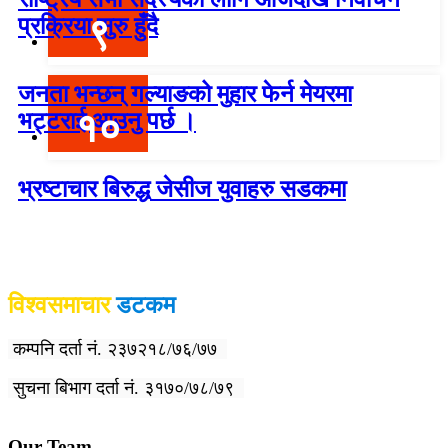
९
प्रक्रिया सुरु हुँदै
जनता भन्छन् गल्याङको मुहार फेर्न मेयरमा
१०
भट्टराई आउनु पर्छ ।
भ्रष्टाचार बिरुद्ध जेसीज युवाहरु सडकमा
विश्वदर्शन अनलाइन खबर प्रा लि द्वारा सञ्चा
लित
विश्वसमाचार
डटकम
कम्पनि दर्ता नं. २३७२१८/७६/७७
सुचना बिभाग दर्ता नं. ३१७०/७८/७९
Our Team