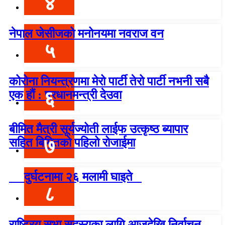
४
नेपाल जेसीजको मनोनयमा नवराज वन
५
कोरोना नियन्त्रणमा मेरो पार्टी तेरो पार्टी नभनी सबै
६
एक हौं : प्रधानमन्त्री देउवा
बीमित मैत्री सूर्यज्योती लाईफ उत्कृष्ठ ब्यापार
७
सहित बिमितको पहिलो रोजाईमा
दुर्घटनामा २६ मलामी घाइते
८
राष्ट्रिय सभा सदस्यका लागि आजदेखि निर्वाचन