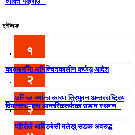
व्यक्ति पक्राउ
ट्रेन्डिङ
१
काठमाडौँमा अनिश्चितकालीन कर्फयु आदेश
२
अविरल वर्षाका कारण त्रिभुवन अन्तरराष्ट्रिय
३
विमानस्थलका आन्तरिकतर्फका उडान स्थगन
पहिरोले धादिङबेसी मलेखु सडक अवरुद्ध