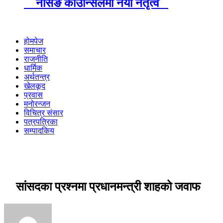
नर्सिङ काउन्सिलमा नयाँ नेतृत्व
होमपेज
समाचार
राजनीति
धार्मिक
अर्थतन्त्र
खेलकूद
प्रवास
मनोरन्जन
विचित्र संसार
पत्रपत्रिका
सम्पादकिय
सांसदका प्रश्नमा प्रधानमन्त्री शाहको जवाफ