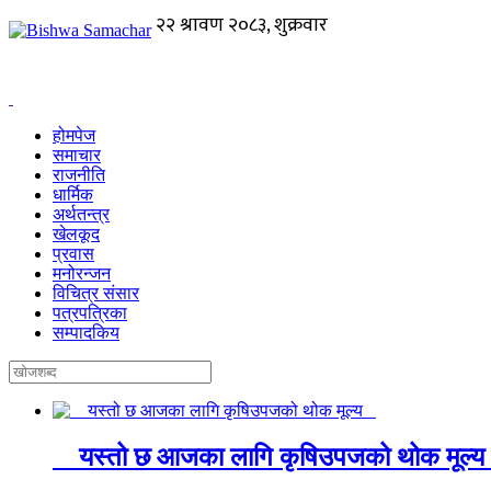
होमपेज
समाचार
राजनीति
धार्मिक
अर्थतन्त्र
खेलकूद
प्रवास
मनोरन्जन
विचित्र संसार
पत्रपत्रिका
सम्पादकिय
यस्तो छ आजका लागि कृषिउपजको थोक मूल