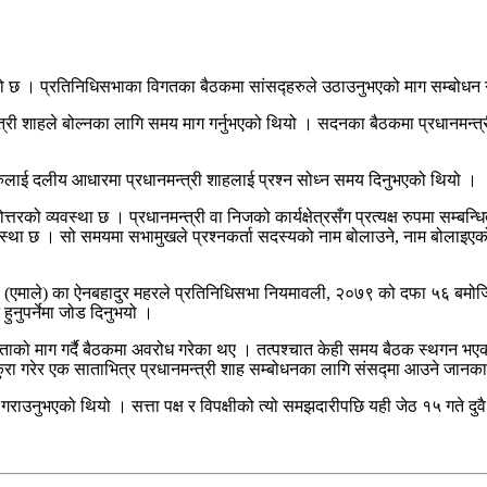
भएको छ । प्रतिनिधिसभाका विगतका बैठकमा सांसद्हरुले उठाउनुभएको माग सम्बोधन ग
ी शाहले बोल्नका लागि समय माग गर्नुभएको थियो । सदनका बैठकमा प्रधानमन्त्री, 
रुलाई दलीय आधारमा प्रधानमन्त्री शाहलाई प्रश्न सोध्न समय दिनुभएको थियो ।
तरको व्यवस्था छ । प्रधानमन्त्री वा निजको कार्यक्षेत्रसँग प्रत्यक्ष रुपमा सम्बन्
वस्था छ । सो समयमा सभामुखले प्रश्नकर्ता सदस्यको नाम बोलाउने, नाम बोलाइएको स
र नेकपा (एमाले) का ऐनबहादुर महरले प्रतिनिधिसभा नियमावली, २०७९ को दफा ५६ बम
हुनुपर्नेमा जोड दिनुभयो ।
ो माग गर्दै बैठकमा अवरोध गरेका थए । तत्पश्चात केही समय बैठक स्थगन भएको थि
ग कुरा गरेर एक साताभित्र प्रधानमन्त्री शाह सम्बोधनका लागि संसद्मा आउने जान
राउनुभएको थियो । सत्ता पक्ष र विपक्षीको त्यो समझदारीपछि यही जेठ १५ गते दुवै सद