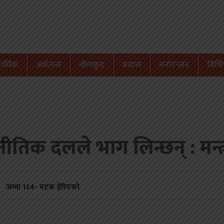
ार्मिक
अर्थतन्त्र
खेलकूद
प्रवास
मनोरन्जन
विचित
तिक दलले भाग लिन्छन् : मन्
जम्मा
134
- पटक हेरिएको