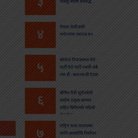
३
मलेखु सडक अवरुद्ध
नेपाल जेसीजको
४
मनोनयमा नवराज वन
कोरोना नियन्त्रणमा मेरो
५
पार्टी तेरो पार्टी नभनी सबै
एक हौं : प्रधानमन्त्री देउवा
बीमित मैत्री सूर्यज्योती
६
लाईफ उत्कृष्ठ ब्यापार
सहित बिमितको पहिलो
रोजाईमा
राष्ट्रिय सभा सदस्यका
७
लागि आजदेखि निर्वाचन