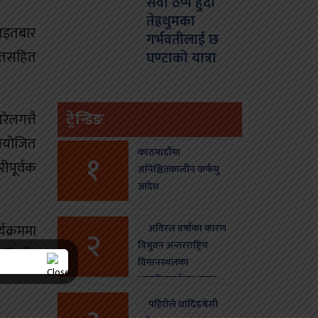
सेवा ठप्प हुँदा
तेह्रथुमका
 आइतबार
गर्भवतीलाई छ
ागतसहित
घण्टाको यात्रा
ट्रेन्डिङ
ेलगत्तै
 आयोजित
काठमाडौँमा
१
ीपूर्वक
अनिश्चितकालीन कर्फयु
आदेश
यक्रममा
अविरल वर्षाका कारण
२
त्रिभुवन अन्तरराष्ट्रिय
आशिर्वाद
विमानस्थलका
आन्तरिकतर्फका उडान
स्थगन
पहिरोले धादिङबेसी