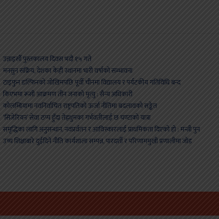
न्नाइसौँ पुस्तकालय दिवस भदौ १५ गते
नसुन सक्रिय, देशका केही स्थानमा भारी वर्षाको सम्भावना
ाइफुन डल्फिनको जोखिमपछि पूर्वी चीनमा विद्यालय र पर्यटकीय गतिविधि बन्द
िएभमा रूसी आक्रमण तीन जनाको मृत्यु : सैन्य अधिकारी
ोलम्बियामा नवनिर्वाचित राष्ट्रपतिको ऊर्जा नीतिमा बदलावको सङ्केत
सिजेरियन’ सेवा ठप्प हुँदा तेह्रथुमका गर्भवतीलाई छ घण्टाको यात्रा
मृद्धिका लागि अनुसन्धान, नवप्रर्वतन र आविस्कारलाई प्राथमिकता दिएको हो : मन्त्री पुन
च्च शिक्षाबारे दुईदिने नीति कार्यशाला सम्पन्न, पारदर्शी र परिणाममुखी प्रणालीमा जोड