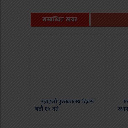
सम्बन्धित खवर
उन्नाइसौँ पुस्तकालय दिवस
मनसु
भदौ १५ गते
स्था