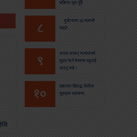
प्रक्रिया सुरु हुँदै
दुर्घटनामा २६ मलामी
८
घाइते
जनता भन्छन् गल्याङको
९
मुहार फेर्न मेयरमा भट्टराई
आउनु पर्छ ।
भ्रष्टाचार बिरुद्ध जेसीज
१०
युवाहरु सडकमा
विधि