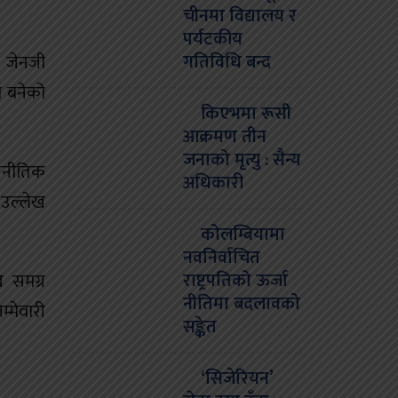
चीनमा विद्यालय र
पर्यटकीय
गतिविधि बन्द
े जेनजी
ा बनेको
किएभमा रूसी
आक्रमण तीन
जनाको मृत्यु : सैन्य
ाजनीतिक
अधिकारी
 उल्लेख
कोलम्बियामा
नवनिर्वाचित
राष्ट्रपतिको ऊर्जा
ि समग्र
नीतिमा बदलावको
म्मेवारी
सङ्केत
‘सिजेरियन’