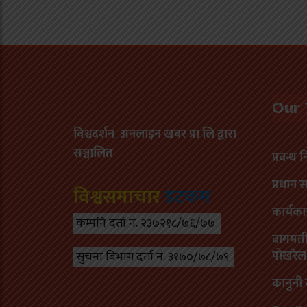
Our
विश्वदर्शन अनलाइन खबर प्रा लि द्वारा
सञ्चा
लित
प्रवन्ध 
प्रधान 
विश्वसमाचार
डटकम
कार्यका
कम्पनि दर्ता नं. २३७२१८/७६/७७
बागमती 
पोखरेल
सुचना बिभाग दर्ता नं. ३१७०/७८/७९
कानुनी 