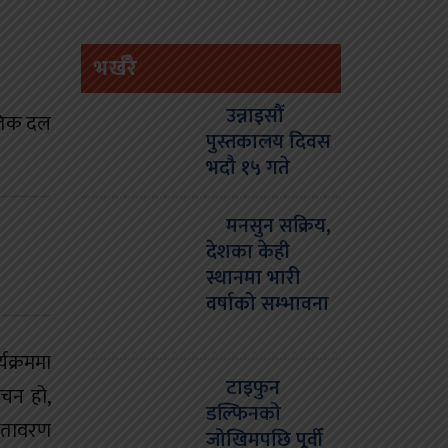
भर्खरै
उन्नाइसौँ
ीतिक दल
पुस्तकालय दिवस
भदौ १५ गते
मनसुन सक्रिय,
देशका केही
स्थानमा भारी
वर्षाको सम्भावना
यक्रममा
टाइफुन
ाचन हो,
डल्फिनको
वातावरण
जोखिमपछि पूर्वी