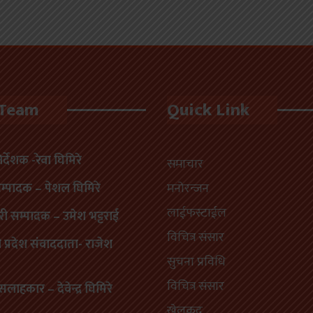
 Team
Quick Link
निर्देशक -रेवा घिमिरे
समाचार
सम्पादक – पेशल घिमिरे
मनोरन्जन
लाईफस्टाईल
री सम्पादक – उमेश भट्टराई
विचित्र संसार
प्रदेश संवाददाता- राजेश
सुचना प्रविधि
विचित्र संसार
सलाहकार – देवेन्द्र घिमिरे
खेलकूद