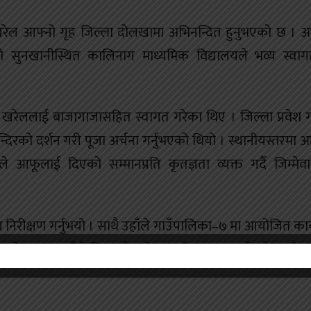
री खरेल आफ्नो गृह जिल्ला दोलखामा अभिनन्दित हुनुभएको छ ।
ोकको सुनखानीस्थित कालिनाग माध्यमिक विद्यालयले भव्य स्व
ी खरेललाई बाजागाजासहित स्वागत गरेका थिए । जिल्ला प्रवेश गर
न्दिरको दर्शन गरी पूजा अर्चना गर्नुभएको थियो । स्थानीयस्तरमा
े आफूलाई दिएको सम्मानप्रति कृतज्ञता व्यक्त गर्दै जिम्मेवार
य निरीक्षण गर्नुभयो । साथै उहाँले गाउँपालिका–७ मा आयोजित कार्
 । सो क्रममा उहाँले जिल्लाकै ज्येष्ठ नागरिक (१०२ वर्ष उमेर) को 