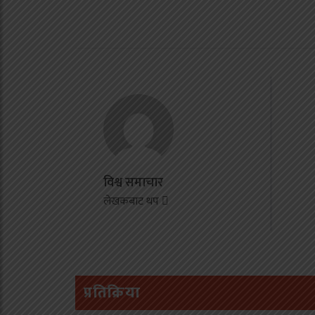
उ
म
ट
क
क
‘
विश्व समाचार
स
लेखकबाट थप
उ
प्रतिक्रिया