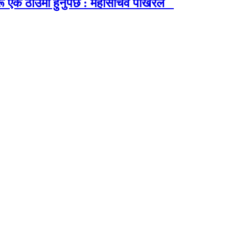
ू एक ठाउँमा हुनुपर्छ : महासचिव पोखरेल