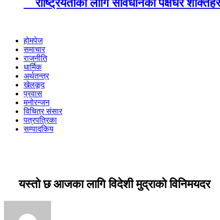
राष्ट्रियताका लागि संविधानका पक्षधर शक्तिहर
होमपेज
समाचार
राजनीति
धार्मिक
अर्थतन्त्र
खेलकूद
प्रवास
मनोरन्जन
विचित्र संसार
पत्रपत्रिका
सम्पादकिय
यस्तो छ आजका लागि विदेशी मुद्राको विनिमयदर