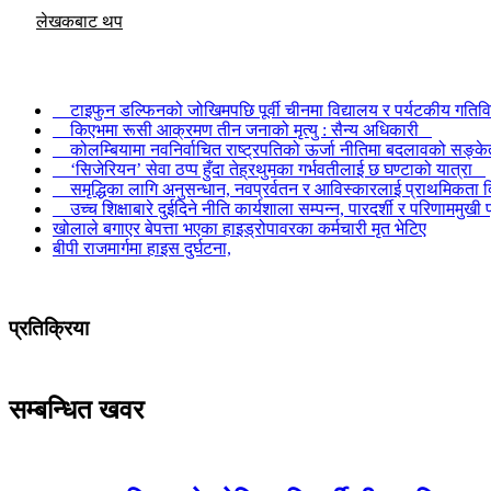
लेखकबाट थप
टाइफुन डल्फिनको जोखिमपछि पूर्वी चीनमा विद्यालय र पर्यटकीय गतिव
किएभमा रूसी आक्रमण तीन जनाको मृत्यु : सैन्य अधिकारी
कोलम्बियामा नवनिर्वाचित राष्ट्रपतिको ऊर्जा नीतिमा बदलावको सङ्
‘सिजेरियन’ सेवा ठप्प हुँदा तेह्रथुमका गर्भवतीलाई छ घण्टाको यात्रा
समृद्धिका लागि अनुसन्धान, नवप्रर्वतन र आविस्कारलाई प्राथमिकता दि
उच्च शिक्षाबारे दुईदिने नीति कार्यशाला सम्पन्न, पारदर्शी र परिणाममु
खोलाले बगाएर बेपत्ता भएका हाइड्रोपावरका कर्मचारी मृत भेटिए
बीपी राजमार्गमा हाइस दुर्घटना,
प्रतिक्रिया
सम्बन्धित खवर