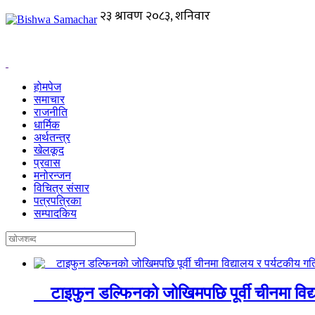
होमपेज
समाचार
राजनीति
धार्मिक
अर्थतन्त्र
खेलकूद
प्रवास
मनोरन्जन
विचित्र संसार
पत्रपत्रिका
सम्पादकिय
टाइफुन डल्फिनको जोखिमपछि पूर्वी चीनमा विद्