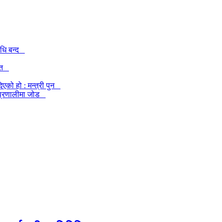
िधि बन्द
केत
एको हो : मन्त्री पुन
खी प्रणालीमा जोड