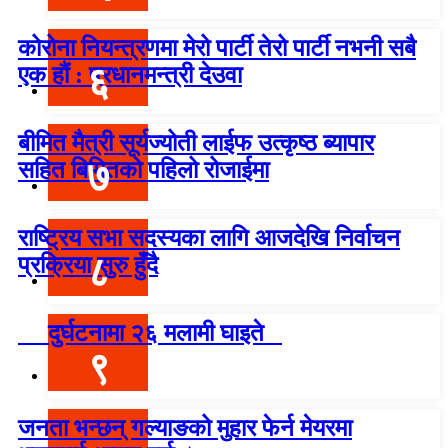
कोरोना नियन्त्रणमा मेरो पार्टी तेरो पार्टी नभनी सबै
६
एक हौं : प्रधानमन्त्री देउवा
बीमित मैत्री सूर्यज्योती लाईफ उत्कृष्ठ ब्यापार
७
सहित बिमितको पहिलो रोजाईमा
राष्ट्रिय सभा सदस्यका लागि आजदेखि निर्वाचन
८
प्रक्रिया सुरु हुँदै
दुर्घटनामा २६ मलामी घाइते
९
जनता भन्छन् गल्याङको मुहार फेर्न मेयरमा