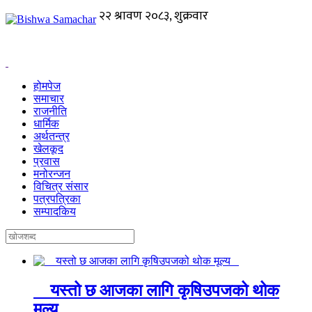
होमपेज
समाचार
राजनीति
धार्मिक
अर्थतन्त्र
खेलकूद
प्रवास
मनोरन्जन
विचित्र संसार
पत्रपत्रिका
सम्पादकिय
यस्तो छ आजका लागि कृषिउपजको थोक
मूल्य