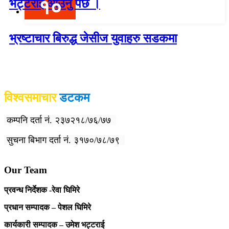
१०
भट्टराई आउनु पर्छ ।
भ्रष्टाचार बिरुद्ध जेसीज युवाहरु सडकमा
विश्वदर्शन अनलाइन खबर प्रा लि द्वारा सञ्चा
लित
विश्वसमाचार
डटकम
कम्पनि दर्ता नं. २३७२१८/७६/७७
सुचना बिभाग दर्ता नं. ३१७०/७८/७९
Our Team
प्रवन्ध निर्देशक -रेवा घिमिरे
प्रधान सम्पादक – पेशल घिमिरे
कार्यकारी सम्पादक – उमेश भट्टराई