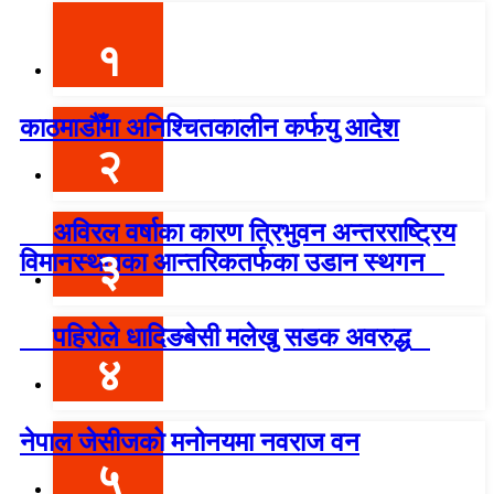
१
काठमाडौँमा अनिश्चितकालीन कर्फयु आदेश
२
अविरल वर्षाका कारण त्रिभुवन अन्तरराष्ट्रिय
३
विमानस्थलका आन्तरिकतर्फका उडान स्थगन
पहिरोले धादिङबेसी मलेखु सडक अवरुद्ध
४
नेपाल जेसीजको मनोनयमा नवराज वन
५