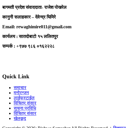
बागमती प्रदेश संवाददाता- राजेश पोखरेल
कानुनी सलाहकार – देवेन्द्र घिमिरे
Email: rewaghimire011@gmail.com
कार्यलय : सातदोबाटो १५ ललितपुर
सम्पर्क : +९७७ ९८६ ०१६२२२८
Quick Link
समाचार
मनोरन्जन
लाईफस्टाईल
विचित्र संसार
सुचना प्रविधि
विचित्र संसार
खेलकूद