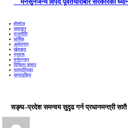
मनसुनजन्य विपद् पूर्वतयारीबारे सरकारको ध्य
होमपेज
समाचार
राजनीति
धार्मिक
अर्थतन्त्र
खेलकूद
प्रवास
मनोरन्जन
विचित्र संसार
पत्रपत्रिका
सम्पादकिय
सङ्घ–प्रदेश समन्वय सुदृढ गर्न प्रधानमन्त्री सातै प