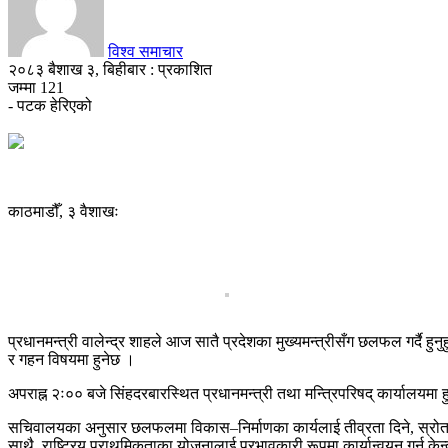
विश्व समाचार
२०८३ बैशाख ३, बिहीबार : प्रकाशित
जम्मा
121
- पटक हेरिएको
काठमाडौँ, ३ वैशाखः
प्रधानमन्त्री वालेन्द्र शाहले आज सातै प्रदेशका मुख्यमन्त्रीसँग छलफल गर्दै 
र गहन विषयमा हुनेछ ।
अपराह्न २ः०० बजे सिंहदरबारस्थित प्रधानमन्त्री तथा मन्त्रिपरिषद् कार्यालय
सचिवालयका अनुसार छलफलमा विकास–निर्माणका कार्यलाई तीव्रता दिने, स्रोतसाध
साथै, राष्ट्रिय प्राथमिकताका योजनालाई प्रभावकारी रूपमा कार्यान्वयन गर्न क