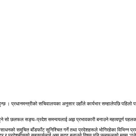
हुनुहुन्छ । प्रधानमन्त्रीको सचिवालयका अनुसार उहाँले कार्यभार सम्हालेपछि पहि
मा हुने सो छलफल सङ्घ–प्रदेश समन्वयलाई अझ प्रभावकारी बनाउने महत्वपूर्ण पहल
नको समुचित बाँडफाँट सुनिश्चित गर्ने तथा प्रदेशहरूले भोगिरहेका विभिन्न प्र
ेन्द्र र प्रदेशबीचको सहकार्यलाई अझ सुदृढ बनाउने विषय पनि छलफलको मुख्य ‘एजेण