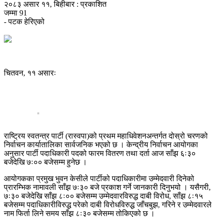
२०८३ असार ११, बिहीबार : प्रकाशित
जम्मा
91
- पटक हेरिएको
चितवन, ११ असारः
राष्ट्रिय स्वतन्त्र पार्टी (रास्वपा)को प्रथम महाधिवेशनअन्तर्गत दोस्रो चरणको
निर्वाचन कार्यातालिका सार्वजनिक भएको छ । केन्द्रीय निर्वाचन आयोगका
अनुसार पार्टी पदाधिकारी पदको फारम वितरण तथा दर्ता आज साँझ ६ः३०
बजेदेखि ७ः०० बजेसम्म हुनेछ ।
आयोगकका प्रमुख भुवन केसीले पार्टीको पदाधिकारीमा उम्मेदवारी दिनेको
प्रारम्भिक नामावली साँझ ७ः३० बजे प्रकाश गर्ने जानकारी दिनुभयो । यसैगरी,
७ः३० बजेदेखि साँझ ८ः०० बजेसम्म उम्मेदवारविरुद्ध दाबी विरोध, साँझ ८ः१५
बजेसम्म पदाधिकारीविरुद्ध परेको दाबी विरोधविरुद्ध जाँचबुझ, गरिने र उम्मेदवारले
नाम फिर्ता लिने समय साँझ ८ः३० बजेसम्म तोकिएको छ ।