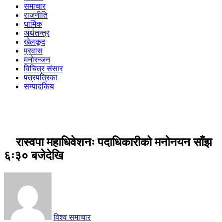
समाचार
राजनीति
धार्मिक
अर्थतन्त्र
खेलकूद
प्रवास
मनोरन्जन
विचित्र संसार
पत्रपत्रिका
सम्पादकिय
रास्वपा महाधिवेशनः पदाधिकारीको मनोनयन साँझ
६ः३० बजेदेखि
विश्व समाचार