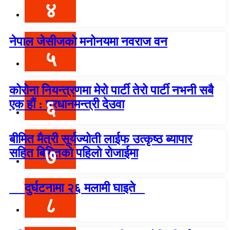
४
नेपाल जेसीजको मनोनयमा नवराज वन
५
कोरोना नियन्त्रणमा मेरो पार्टी तेरो पार्टी नभनी सबै
६
एक हौं : प्रधानमन्त्री देउवा
बीमित मैत्री सूर्यज्योती लाईफ उत्कृष्ठ ब्यापार
७
सहित बिमितको पहिलो रोजाईमा
दुर्घटनामा २६ मलामी घाइते
८