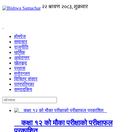
होमपेज
समाचार
राजनीति
धार्मिक
अर्थतन्त्र
खेलकूद
प्रवास
मनोरन्जन
विचित्र संसार
पत्रपत्रिका
सम्पादकिय
कक्षा १२ को मौका परीक्षाको परीक्षाफल
प्रकाशित