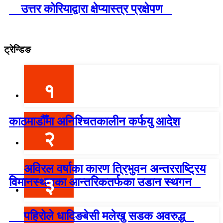
उत्तर कोरियाद्वारा क्षेप्यास्त्र प्रक्षेपण
ट्रेन्डिङ
१
काठमाडौँमा अनिश्चितकालीन कर्फयु आदेश
२
अविरल वर्षाका कारण त्रिभुवन अन्तरराष्ट्रिय
३
विमानस्थलका आन्तरिकतर्फका उडान स्थगन
पहिरोले धादिङबेसी मलेखु सडक अवरुद्ध