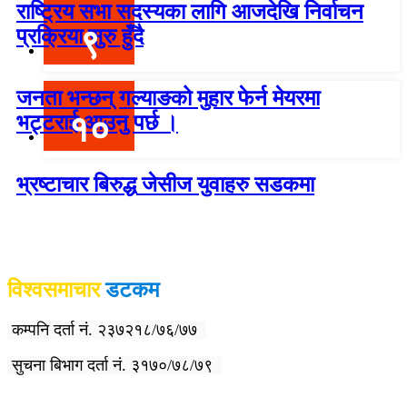
राष्ट्रिय सभा सदस्यका लागि आजदेखि निर्वाचन
९
प्रक्रिया सुरु हुँदै
जनता भन्छन् गल्याङको मुहार फेर्न मेयरमा
१०
भट्टराई आउनु पर्छ ।
भ्रष्टाचार बिरुद्ध जेसीज युवाहरु सडकमा
विश्वदर्शन अनलाइन खबर प्रा लि द्वारा सञ्चा
लित
विश्वसमाचार
डटकम
कम्पनि दर्ता नं. २३७२१८/७६/७७
सुचना बिभाग दर्ता नं. ३१७०/७८/७९