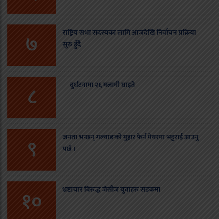
राष्ट्रिय सभा सदस्यका लागि आजदेखि निर्वाचन प्रक्रिया
७
सुरु हुँदै
दुर्घटनामा २६ मलामी घाइते
८
जनता भन्छन् गल्याङको मुहार फेर्न मेयरमा भट्टराई आउनु
९
पर्छ ।
भ्रष्टाचार बिरुद्ध जेसीज युवाहरु सडकमा
१०