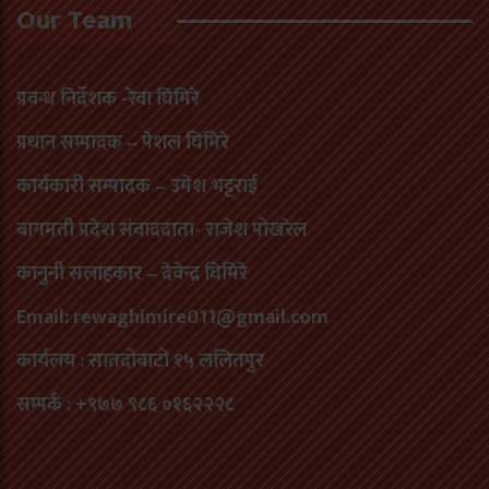
Our Team
प्रवन्ध निर्देशक -रेवा घिमिरे
प्रधान सम्पादक – पेशल घिमिरे
कार्यकारी सम्पादक – उमेश भट्टराई
बागमती प्रदेश संवाददाता- राजेश पोखरेल
कानुनी सलाहकार – देवेन्द्र घिमिरे
Email: rewaghimire011@gmail.com
कार्यलय : सातदोबाटो १५ ललितपुर
सम्पर्क : +९७७ ९८६ ०१६२२२८