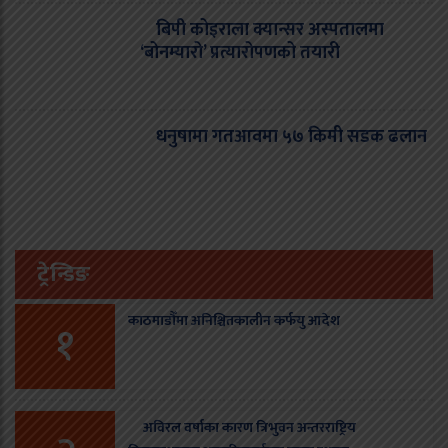
बिपी कोइराला क्यान्सर अस्पतालमा
‘बोनम्यारो’ प्रत्यारोपणको तयारी
धनुषामा गतआवमा ५७ किमी सडक ढलान
ट्रेन्डिङ
काठमाडौँमा अनिश्चितकालीन कर्फयु आदेश
१
अविरल वर्षाका कारण त्रिभुवन अन्तरराष्ट्रिय