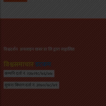
विश्वदर्शन अनलाइन खबर प्रा लि द्वारा सञ्चा
लित
विश्वसमाचार
डटकम
कम्पनि दर्ता नं. २३७२१८/७६/७७
सुचना बिभाग दर्ता नं. ३१७०/७८/७९