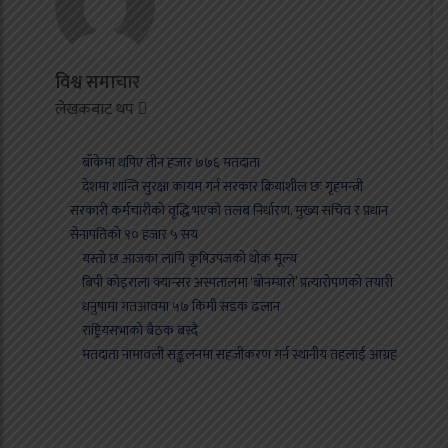
विश्व समाचार
लेखकबाट थप
बाँकेमा थपिए तीन हजार ७७६ मतदाता
देशमा शान्ति सुरक्षा कायम गर्न सरकार क्रियाशील छः गृहमन्त्री
सरकारी कर्मचारीको वृद्धि भएको तलब निर्धारण, मुख्य सचिव र प्रधान
सेनापतिको ९० हजार ५ सय
यस्तो छ आजका लागि कृषिउपजको थोक मूल्य
बिपी कोइराला क्यान्सर अस्पतालमा ‘बोनम्यारो’ प्रत्यारोपणको तयारी
धनुषामा गतआवमा ५७ किमी सडक ढलान
राष्ट्रियसभाको बैठक बस्दै
मतदाता नामावली सङ्कलनमा सहजीकरण गर्न स्थानीय तहलाई आग्रह