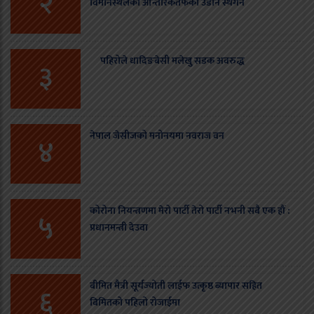
२
विमानस्थलका आन्तरिकतर्फका उडान स्थगन
पहिरोले धादिङबेसी मलेखु सडक अवरुद्ध
३
नेपाल जेसीजको मनोनयमा नवराज वन
४
कोरोना नियन्त्रणमा मेरो पार्टी तेरो पार्टी नभनी सबै एक हौं :
५
प्रधानमन्त्री देउवा
बीमित मैत्री सूर्यज्योती लाईफ उत्कृष्ठ ब्यापार सहित
६
बिमितको पहिलो रोजाईमा