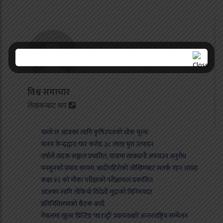
विश्व समाचार
लेखकबाट थप
यस्तो छ आजका लागि कृषिउपजको थोक मूल्य
मत्स्य केन्द्रद्वारा चार करोड ३८ लाख भुरा उत्पादन
वर्षाले सडक सञ्जाल प्रभावित, यात्रामा सावधानी अपनाउन अनुरोध
मनसुनको प्रभाव कायम, बाढीपहिरोको जोखिमबाट सतर्क रहन आग्रह
कक्षा १२ को मौका परीक्षाको परीक्षाफल प्रकाशित
आजका लागि तोकियो विदेशी मुद्राको विनिमयदर
प्रतिनिधिसभाको बैठक बस्दै
नेपालमा खुला ‘प्रिन्टिङ फाउन्ड्री’ स्थापनाबारे अन्तरराष्ट्रिय सम्मेलन