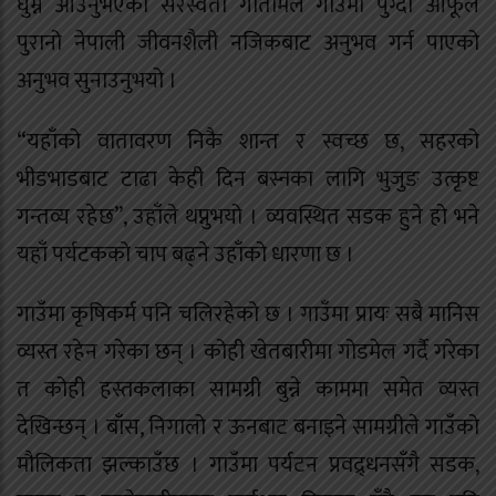
घुम्न आउनुभएका सरस्वती गोतामेले गाउँमा पुग्दा आफूले
पुरानो नेपाली जीवनशैली नजिकबाट अनुभव गर्न पाएको
अनुभव सुनाउनुभयो ।
“यहाँको वातावरण निकै शान्त र स्वच्छ छ, सहरको
भीडभाडबाट टाढा केही दिन बस्नका लागि भुजुङ उत्कृष्ट
गन्तव्य रहेछ”, उहाँले थप्नुभयो । व्यवस्थित सडक हुने हो भने
यहाँ पर्यटकको चाप बढ्ने उहाँको धारणा छ ।
गाउँमा कृषिकर्म पनि चलिरहेको छ । गाउँमा प्रायः सबै मानिस
व्यस्त रहेन गरेका छन् । कोही खेतबारीमा गोडमेल गर्दै गरेका
त कोही हस्तकलाका सामग्री बुन्ने काममा समेत व्यस्त
देखिन्छन् । बाँस, निगालो र ऊनबाट बनाइने सामग्रीले गाउँको
मौलिकता झल्काउँछ । गाउँमा पर्यटन प्रवद्र्धनसँगै सडक,