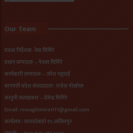
Our Team
प्रवन्ध निर्देशक -रेवा घिमिरे
प्रधान सम्पादक – पेशल घिमिरे
कार्यकारी सम्पादक – उमेश भट्टराई
बागमती प्रदेश संवाददाता- राजेश पोखरेल
कानुनी सलाहकार – देवेन्द्र घिमिरे
Email: rewaghimire011@gmail.com
कार्यलय : सातदोबाटो १५ ललितपुर