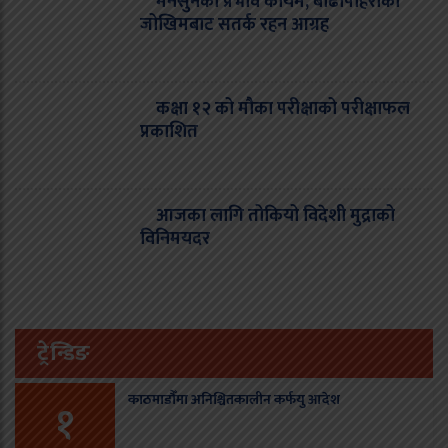
मनसुनको प्रभाव कायम, बाढीपहिरोको
जोखिमबाट सतर्क रहन आग्रह
कक्षा १२ को मौका परीक्षाको परीक्षाफल
प्रकाशित
आजका लागि तोकियो विदेशी मुद्राको
विनिमयदर
ट्रेन्डिङ
काठमाडौँमा अनिश्चितकालीन कर्फयु आदेश
१