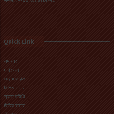
सम्पर्क : +९७७ ९८६ ०१६२२२८
Quick Link
समाचार
मनोरन्जन
लाईफस्टाईल
विचित्र संसार
सुचना प्रविधि
विचित्र संसार