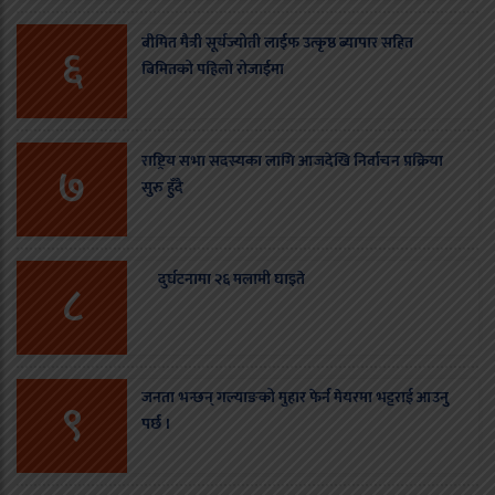
बीमित मैत्री सूर्यज्योती लाईफ उत्कृष्ठ ब्यापार सहित
६
बिमितको पहिलो रोजाईमा
राष्ट्रिय सभा सदस्यका लागि आजदेखि निर्वाचन प्रक्रिया
७
सुरु हुँदै
दुर्घटनामा २६ मलामी घाइते
८
जनता भन्छन् गल्याङको मुहार फेर्न मेयरमा भट्टराई आउनु
९
पर्छ ।