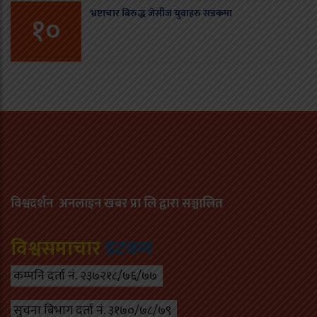
भ्रष्टाचार बिरुद्ध जेसीज युवाहरु सडकमा
१०
विश्वदर्शन अनलाइन खबर प्रा लि द्वारा सञ्चा
लित
विश्वसमाचार
डटकम
कम्पनि दर्ता नं. २३७२१८/७६/७७
सुचना बिभाग दर्ता नं. ३१७०/७८/७९