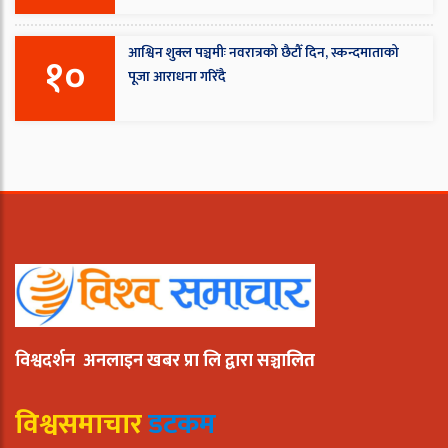
आश्विन शुक्ल पञ्चमीः नवरात्रको छैटौँ दिन, स्कन्दमाताको
१०
पूजा आराधना गरिँदै
विश्वदर्शन अनलाइन खबर प्रा लि द्वारा सञ्चा
लित
विश्वसमाचार
डटकम