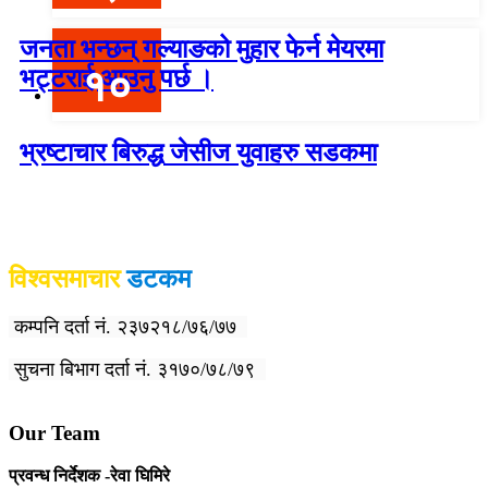
जनता भन्छन् गल्याङको मुहार फेर्न मेयरमा
१०
भट्टराई आउनु पर्छ ।
भ्रष्टाचार बिरुद्ध जेसीज युवाहरु सडकमा
विश्वदर्शन अनलाइन खबर प्रा लि द्वारा सञ्चा
लित
विश्वसमाचार
डटकम
कम्पनि दर्ता नं. २३७२१८/७६/७७
सुचना बिभाग दर्ता नं. ३१७०/७८/७९
Our Team
प्रवन्ध निर्देशक -रेवा घिमिरे