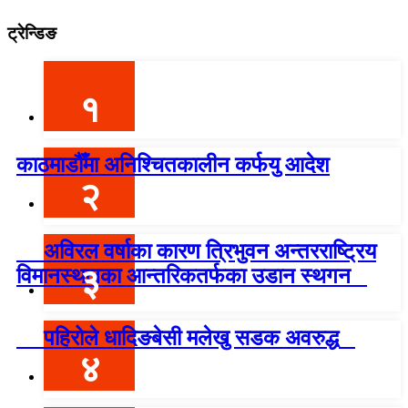
ट्रेन्डिङ
१
काठमाडौँमा अनिश्चितकालीन कर्फयु आदेश
२
अविरल वर्षाका कारण त्रिभुवन अन्तरराष्ट्रिय
३
विमानस्थलका आन्तरिकतर्फका उडान स्थगन
पहिरोले धादिङबेसी मलेखु सडक अवरुद्ध
४