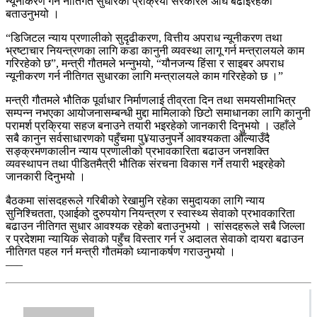
न्यूनीकरण गर्न नीतिगत सुधारको प्रक्रिया सरकारले अघि बढाइरहेको
बताउनुभयो ।
“डिजिटल न्याय प्रणालीको सुदृढीकरण, वित्तीय अपराध न्यूनीकरण तथा
भ्रष्टाचार नियन्त्रणका लागि कडा कानुनी व्यवस्था लागू गर्न मन्त्रालयले काम
गरिरहेको छ”, मन्त्री गौतमले भन्नुभयो, “यौनजन्य हिंसा र साइबर अपराध
न्यूनीकरण गर्न नीतिगत सुधारका लागि मन्त्रालयले काम गरिरहेको छ ।”
मन्त्री गौतमले भौतिक पूर्वाधार निर्माणलाई तीव्रता दिन तथा समयसीमाभित्र
सम्पन्न नभएका आयोजनासम्बन्धी मुद्दा मामिलाको छिटो समाधानका लागि कानुनी
परामर्श प्रक्रिया सहज बनाउने तयारी भइरहेको जानकारी दिनुभयो । उहाँले
सबै कानुन सर्वसाधारणको पहुँचमा पु¥याउनुपर्ने आवश्यकता औँल्याउँदै
सङ्क्रमणकालीन न्याय प्रणालीको प्रभावकारिता बढाउन जनशक्ति
व्यवस्थापन तथा पीडितमैत्री भौतिक संरचना विकास गर्ने तयारी भइरहेको
जानकारी दिनुभयो ।
बैठकमा सांसदहरूले गरिबीको रेखामुनि रहेका समुदायका लागि न्याय
सुनिश्चितता, एआईको दुरुपयोग नियन्त्रण र स्वास्थ्य सेवाको प्रभावकारिता
बढाउन नीतिगत सुधार आवश्यक रहेको बताउनुभयो । सांसदहरूले सबै जिल्ला
र प्रदेशमा न्यायिक सेवाको पहुँच विस्तार गर्न र अदालत सेवाको दायरा बढाउन
नीतिगत पहल गर्न मन्त्री गौतमको ध्यानाकर्षण गराउनुभयो ।
–––