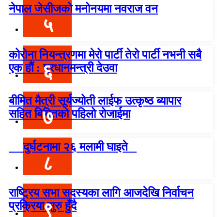
नेपाल जेसीजको मनोनयमा नवराज वन
५
कोरोना नियन्त्रणमा मेरो पार्टी तेरो पार्टी नभनी सबै
६
एक हौं : प्रधानमन्त्री देउवा
बीमित मैत्री सूर्यज्योती लाईफ उत्कृष्ठ ब्यापार
७
सहित बिमितको पहिलो रोजाईमा
दुर्घटनामा २६ मलामी घाइते
८
राष्ट्रिय सभा सदस्यका लागि आजदेखि निर्वाचन
९
प्रक्रिया सुरु हुँदै