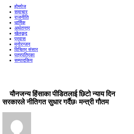
होमपेज
समाचार
राजनीति
धार्मिक
अर्थतन्त्र
खेलकूद
प्रवास
मनोरन्जन
विचित्र संसार
पत्रपत्रिका
सम्पादकिय
यौनजन्य हिंसाका पीडितलाई छिटो न्याय दिन
सरकारले नीतिगत सुधार गर्दैछः मन्त्री गौतम