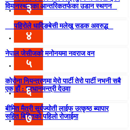
३
विमानस्थलका आन्तरिकतर्फका उडान स्थगन
पहिरोले धादिङबेसी मलेखु सडक अवरुद्ध
४
नेपाल जेसीजको मनोनयमा नवराज वन
५
कोरोना नियन्त्रणमा मेरो पार्टी तेरो पार्टी नभनी सबै
६
एक हौं : प्रधानमन्त्री देउवा
बीमित मैत्री सूर्यज्योती लाईफ उत्कृष्ठ ब्यापार
७
सहित बिमितको पहिलो रोजाईमा