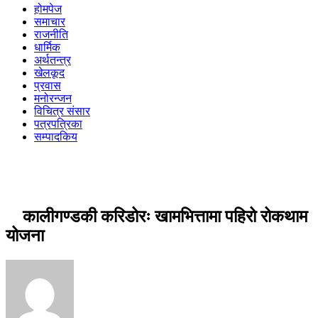
होमपेज
समाचार
राजनीति
धार्मिक
अर्थतन्त्र
खेलकूद
प्रवास
मनोरन्जन
विचित्र संसार
पत्रपत्रिका
सम्पादकिय
कालीगण्डकी करिडोरः खामभित्तामा पहिरो रोकथाम
योजना