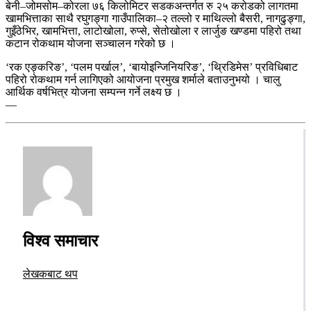
बेनी–जोमसोम–कोरला ७६ किलोमिटर सडकअन्तर्गत रु २५ करोडको लागतमा
खामभित्ताका साथै रघुगङ्गा गाउँपालिका–२ तल्लो र माथिल्लो बैसरी, नागढुङ्गा,
गुइँठेभिर, खामभित्ता, लाटोखोला, रुप्से, सेतोखोला र लार्जुङ खण्डमा पहिरो तथा
कटान रोकथाम योजना सञ्चालन गरेको छ ।
‘रक एङ्करिङ’, ‘पलम पर्खाल’, ‘बायोइन्जिनियरिङ’, ‘थ्रिडिमेस’ प्रविधिबाट
पहिरो रोकथाम गर्न लागिएको आयोजना प्रमुख शर्माले बताउनुभयो । चालु
आर्थिक वर्षभित्र योजना सम्पन्न गर्ने लक्ष्य छ ।
—
विश्व समाचार
लेखकबाट थप