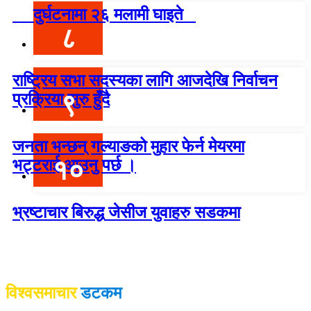
दुर्घटनामा २६ मलामी घाइते
८
राष्ट्रिय सभा सदस्यका लागि आजदेखि निर्वाचन
९
प्रक्रिया सुरु हुँदै
जनता भन्छन् गल्याङको मुहार फेर्न मेयरमा
१०
भट्टराई आउनु पर्छ ।
भ्रष्टाचार बिरुद्ध जेसीज युवाहरु सडकमा
विश्वदर्शन अनलाइन खबर प्रा लि द्वारा सञ्चा
लित
विश्वसमाचार
डटकम