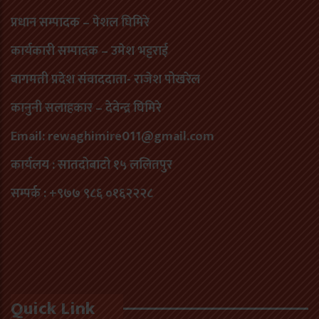
प्रधान सम्पादक – पेशल घिमिरे
कार्यकारी सम्पादक – उमेश भट्टराई
बागमती प्रदेश संवाददाता- राजेश पोखरेल
कानुनी सलाहकार – देवेन्द्र घिमिरे
Email: rewaghimire011@gmail.com
कार्यलय : सातदोबाटो १५ ललितपुर
सम्पर्क : +९७७ ९८६ ०१६२२२८
Quick Link