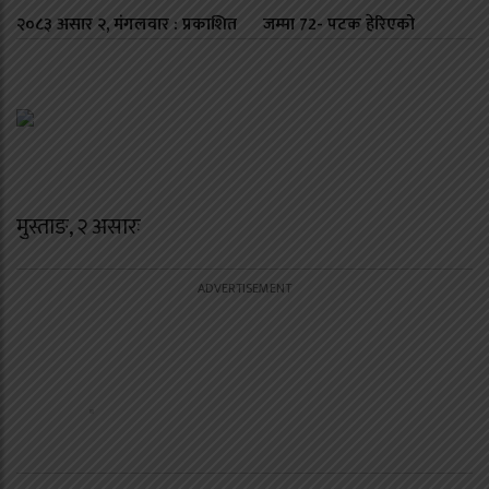
२०८३ असार २, मंगलवार : प्रकाशित
जम्मा
72
- पटक हेरिएको
मुस्ताङ, २ असारः