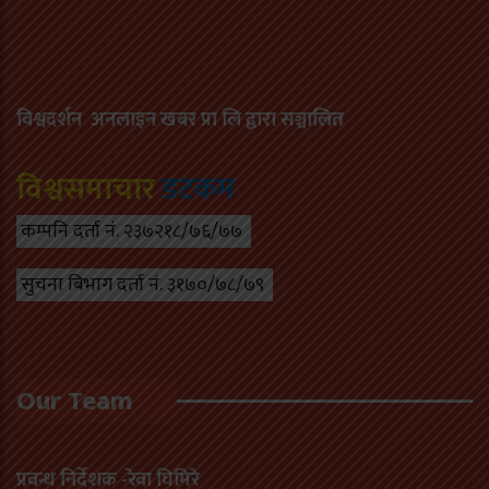
विश्वदर्शन अनलाइन खबर प्रा लि द्वारा सञ्चा
लित
विश्वसमाचार
डटकम
कम्पनि दर्ता नं. २३७२१८/७६/७७
सुचना बिभाग दर्ता नं. ३१७०/७८/७९
Our Team
प्रवन्ध निर्देशक -रेवा घिमिरे