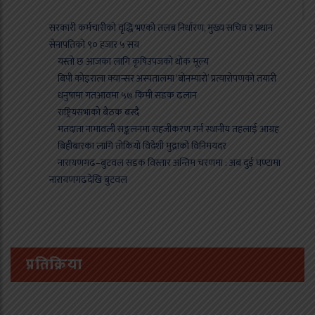
सरकारी कर्मचारीको वृद्धि भएको तलब निर्धारण, मुख्य सचिव र प्रधान
सेनापतिको ९० हजार ५ सय
यस्तो छ आजका लागि कृषिउपजको थोक मूल्य
बिपी कोइराला क्यान्सर अस्पतालमा ‘बोनम्यारो’ प्रत्यारोपणको तयारी
धनुषामा गतआवमा ५७ किमी सडक ढलान
राष्ट्रियसभाको बैठक बस्दै
मतदाता नामावली सङ्कलनमा सहजीकरण गर्न स्थानीय तहलाई आग्रह
बिहीबारका लागि तोकियो विदेशी मुद्राको विनिमयदर
नारायणगढ–बुटवल सडक विस्तार अन्तिम चरणमा : अब दुई घण्टामा
नारायणगढदेखि बुटवल
प्रतिक्रिया