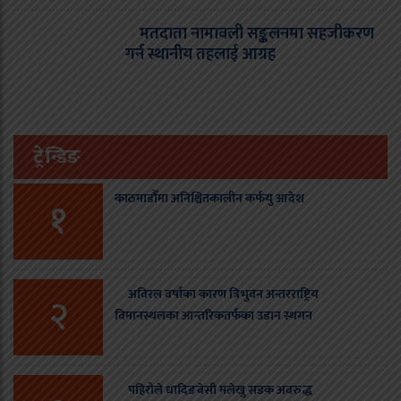
मतदाता नामावली सङ्कलनमा सहजीकरण
गर्न स्थानीय तहलाई आग्रह
ट्रेन्डिङ
काठमाडौँमा अनिश्चितकालीन कर्फयु आदेश
१
अविरल वर्षाका कारण त्रिभुवन अन्तरराष्ट्रिय
२
विमानस्थलका आन्तरिकतर्फका उडान स्थगन
पहिरोले धादिङबेसी मलेखु सडक अवरुद्ध