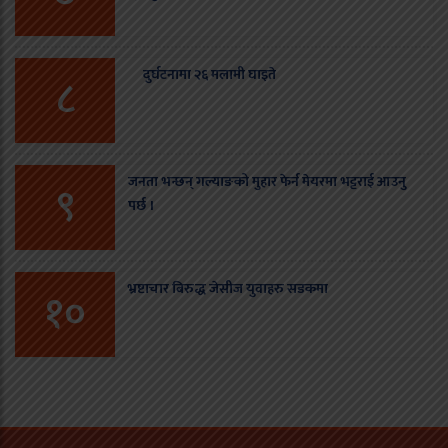
दुर्घटनामा २६ मलामी घाइते
८
जनता भन्छन् गल्याङको मुहार फेर्न मेयरमा भट्टराई आउनु
९
पर्छ ।
भ्रष्टाचार बिरुद्ध जेसीज युवाहरु सडकमा
१०