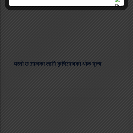
यस्तो छ आजका लागि कृषिउपजको थोक मूल्य