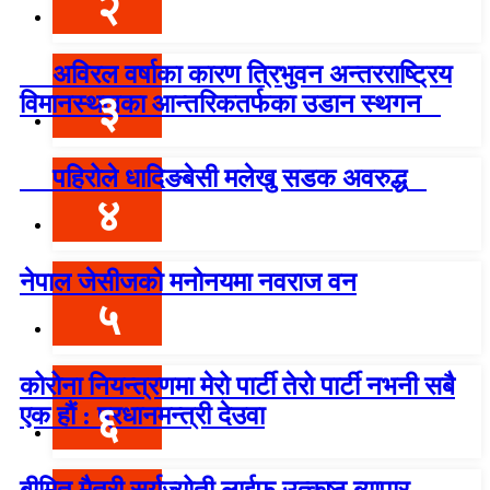
२
अविरल वर्षाका कारण त्रिभुवन अन्तरराष्ट्रिय
३
विमानस्थलका आन्तरिकतर्फका उडान स्थगन
पहिरोले धादिङबेसी मलेखु सडक अवरुद्ध
४
नेपाल जेसीजको मनोनयमा नवराज वन
५
कोरोना नियन्त्रणमा मेरो पार्टी तेरो पार्टी नभनी सबै
६
एक हौं : प्रधानमन्त्री देउवा
बीमित मैत्री सूर्यज्योती लाईफ उत्कृष्ठ ब्यापार