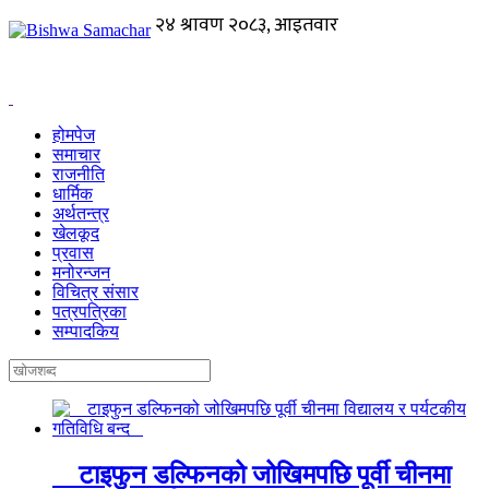
होमपेज
समाचार
राजनीति
धार्मिक
अर्थतन्त्र
खेलकूद
प्रवास
मनोरन्जन
विचित्र संसार
पत्रपत्रिका
सम्पादकिय
टाइफुन डल्फिनको जोखिमपछि पूर्वी चीनमा