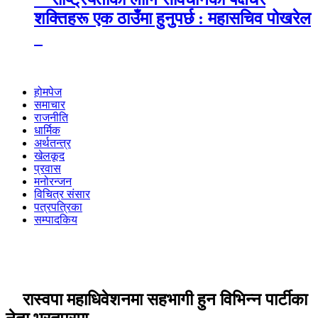
शक्तिहरू एक ठाउँमा हुनुपर्छ : महासचिव पोखरेल
होमपेज
समाचार
राजनीति
धार्मिक
अर्थतन्त्र
खेलकूद
प्रवास
मनोरन्जन
विचित्र संसार
पत्रपत्रिका
सम्पादकिय
रास्वपा महाधिवेशनमा सहभागी हुन विभिन्न पार्टीका