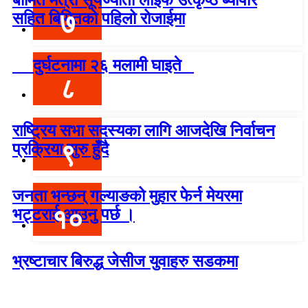
७
सहित बिमितको पहिलो रोजाईमा
दुर्घटनामा २६ मलामी घाइते
८
राष्ट्रिय सभा सदस्यका लागि आजदेखि निर्वाचन
९
प्रक्रिया सुरु हुँदै
जनता भन्छन् गल्याङको मुहार फेर्न मेयरमा
१०
भट्टराई आउनु पर्छ ।
भ्रष्टाचार बिरुद्ध जेसीज युवाहरु सडकमा
विश्वदर्शन अनलाइन खबर प्रा लि द्वारा सञ्चा
लित