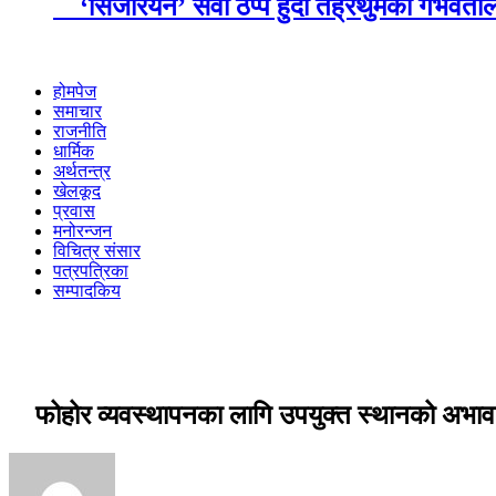
‘सिजेरियन’ सेवा ठप्प हुँदा तेह्रथुमका गर्भवत
होमपेज
समाचार
राजनीति
धार्मिक
अर्थतन्त्र
खेलकूद
प्रवास
मनोरन्जन
विचित्र संसार
पत्रपत्रिका
सम्पादकिय
फोहोर व्यवस्थापनका लागि उपयुक्त स्थानको अभ