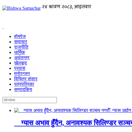
होमपेज
समाचार
राजनीति
धार्मिक
अर्थतन्त्र
खेलकूद
प्रवास
मनोरन्जन
विचित्र संसार
पत्रपत्रिका
सम्पादकिय
ग्यास अभाव हुँदैन, अनावश्यक सिलिण्डर सञ्चय