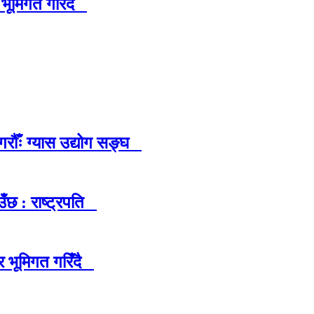
 भूमिगत गरिँदै
रौँः ग्यास उद्योग सङ्घ
ँछ : राष्ट्रपति
र भूमिगत गरिँदै