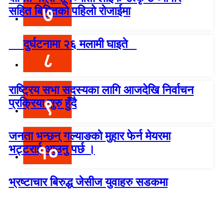
७
सहित बिमितको पहिलो रोजाईमा
दुर्घटनामा २६ मलामी घाइते
८
राष्ट्रिय सभा सदस्यका लागि आजदेखि निर्वाचन
९
प्रक्रिया सुरु हुँदै
जनता भन्छन् गल्याङको मुहार फेर्न मेयरमा
१०
भट्टराई आउनु पर्छ ।
भ्रष्टाचार बिरुद्ध जेसीज युवाहरु सडकमा
विश्वदर्शन अनलाइन खबर प्रा लि द्वारा सञ्चा
लित