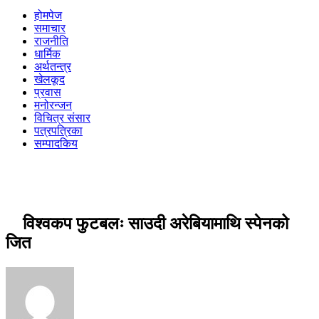
होमपेज
समाचार
राजनीति
धार्मिक
अर्थतन्त्र
खेलकूद
प्रवास
मनोरन्जन
विचित्र संसार
पत्रपत्रिका
सम्पादकिय
विश्वकप फुटबलः साउदी अरेबियामाथि स्पेनको
जित