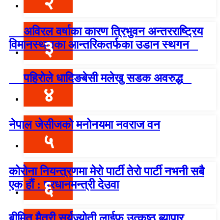
२
अविरल वर्षाका कारण त्रिभुवन अन्तरराष्ट्रिय
३
विमानस्थलका आन्तरिकतर्फका उडान स्थगन
पहिरोले धादिङबेसी मलेखु सडक अवरुद्ध
४
नेपाल जेसीजको मनोनयमा नवराज वन
५
कोरोना नियन्त्रणमा मेरो पार्टी तेरो पार्टी नभनी सबै
६
एक हौं : प्रधानमन्त्री देउवा
बीमित मैत्री सूर्यज्योती लाईफ उत्कृष्ठ ब्यापार