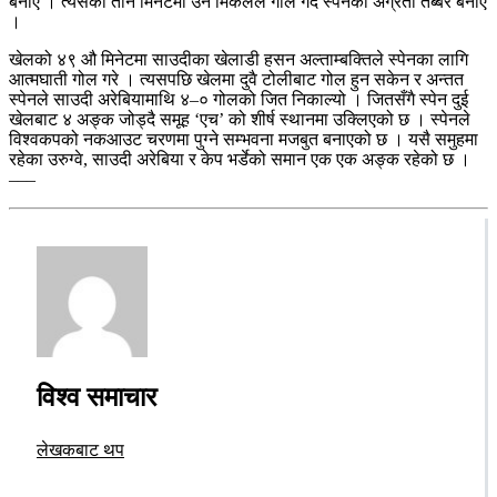
बनाए । त्यसको तीन मिनेटमा उनै मिकेलले गोल गर्दै स्पेनको अग्रता तेब्बर बनाए
।
खेलको ४९ औ मिनेटमा साउदीका खेलाडी हसन अल्ताम्बक्तिले स्पेनका लागि
आत्मघाती गोल गरे । त्यसपछि खेलमा दुवै टोलीबाट गोल हुन सकेन र अन्तत
स्पेनले साउदी अरेबियामाथि ४–० गोलको जित निकाल्यो । जितसँगै स्पेन दुई
खेलबाट ४ अङ्क जोड्दै समूह ‘एच’ को शीर्ष स्थानमा उक्लिएको छ । स्पेनले
विश्वकपको नकआउट चरणमा पुग्ने सम्भवना मजबुत बनाएको छ । यसै समुहमा
रहेका उरुग्वे, साउदी अरेबिया र केप भर्डेको समान एक एक अङ्क रहेको छ ।
–––
विश्व समाचार
लेखकबाट थप