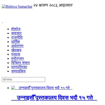
होमपेज
समाचार
राजनीति
धार्मिक
अर्थतन्त्र
खेलकूद
प्रवास
मनोरन्जन
विचित्र संसार
पत्रपत्रिका
सम्पादकिय
उन्नाइसौँ पुस्तकालय दिवस भदौ १५ गते