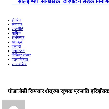
सालझण्डी–सन्धिखर्क–ढोरपाटन सडक निर्माणले 
होमपेज
समाचार
राजनीति
धार्मिक
अर्थतन्त्र
खेलकूद
प्रवास
मनोरन्जन
विचित्र संसार
पत्रपत्रिका
सम्पादकिय
घोडाघोडी सिमसार क्षेत्रमा सूचक प्रजाति हरिहाँ