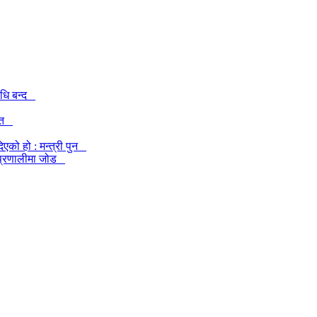
िधि बन्द
केत
एको हो : मन्त्री पुन
खी प्रणालीमा जोड