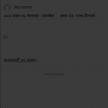
विश्व समाचार
२०८३ असार १६, मंगलवार : प्रकाशित
जम्मा
123
- पटक हेरिएको
काठमाडौँ, १६ असार :