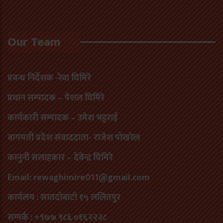
Our Team
प्रवन्ध निर्देशक -रेवा घिमिरे
प्रधान सम्पादक – पेशल घिमिरे
कार्यकारी सम्पादक – उमेश भट्टराई
बागमती प्रदेश संवाददाता- राजेश पोखरेल
कानुनी सलाहकार – देवेन्द्र घिमिरे
Email: rewaghimire011@gmail.com
कार्यलय : सातदोबाटो १५ ललितपुर
सम्पर्क : +९७७ ९८६ ०१६२२२८