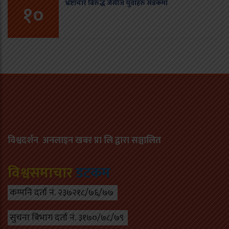
भ्रष्टाचार बिरुद्ध जेसीज युवाहरु सडकमा
१०
विश्वदर्शन अनलाइन खबर प्रा लि द्वारा सञ्चा
लित
विश्वसमाचार
डटकम
कम्पनि दर्ता नं. २३७२१८/७६/७७
सुचना बिभाग दर्ता नं. ३१७०/७८/७९