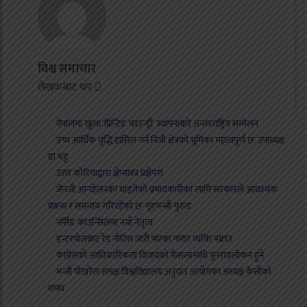
विश्व समाचार
लेखकबाट थप
नेपालमा खुला ‘प्रिन्टिङ फाउन्ड्री’ स्थापनाबारे अन्तरराष्ट्रिय सम्मेलन
उच्च आर्थिक वृद्धि हासिल गर्न निजी क्षेत्रको भूमिका महत्वपूर्ण छः उपाध्यक्ष
डा भट्ट
उत्तर कोरियाद्वारा क्षेप्यास्त्र प्रक्षेपण
जेनजी आन्दोलनका घाइतेको प्रभावकारीका लागि सरकारले आवश्यक
प्रबन्ध र समन्वय गरिरहेको छः गृहमन्त्री गुरुङ
नर्सिङ काउन्सिलमा नयाँ नेतृत्व
इन्टरपोलबाट रेड नोटिस जारी भएका फरार व्यक्ति पक्राउ
कांग्रेसको आधिकारिकता विवादको फैसलामाथि पुनरावलोकन हुने
मन्त्री पोखरेल समक्ष विश्वविद्यालय अनुदान आयोगका अध्यक्ष केसीको
शपथ