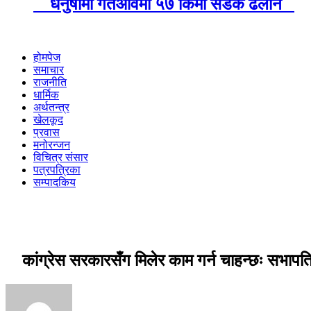
धनुषामा गतआवमा ५७ किमी सडक ढलान
होमपेज
समाचार
राजनीति
धार्मिक
अर्थतन्त्र
खेलकूद
प्रवास
मनोरन्जन
विचित्र संसार
पत्रपत्रिका
सम्पादकिय
कांग्रेस सरकारसँग मिलेर काम गर्न चाहन्छः सभाप