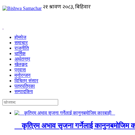
होमपेज
समाचार
राजनीति
धार्मिक
अर्थतन्त्र
खेलकूद
प्रवास
मनोरन्जन
विचित्र संसार
पत्रपत्रिका
सम्पादकिय
कृत्रिम अभाव सृजना गर्नेलाई कानुनबमोजिम